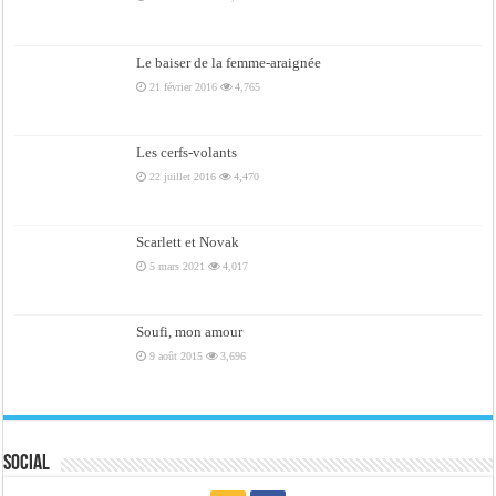
Le baiser de la femme-araignée
21 février 2016
4,765
Les cerfs-volants
22 juillet 2016
4,470
Scarlett et Novak
5 mars 2021
4,017
Soufi, mon amour
9 août 2015
3,696
Social