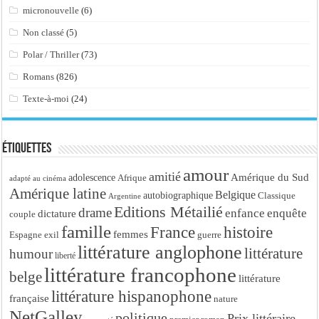
micronouvelle
(6)
Non classé
(5)
Polar / Thriller
(73)
Romans
(826)
Texte-à-moi
(24)
Étiquettes
amour
amitié
Amérique du Sud
adolescence
Afrique
adapté au cinéma
Amérique latine
Belgique
autobiographique
Classique
Argentine
Editions Métailié
drame
enfance
enquête
dictature
couple
famille
France
histoire
femmes
Espagne
exil
guerre
littérature anglophone
littérature
humour
liberté
littérature francophone
belge
littérature
littérature hispanophone
française
nature
NetGalley
politique
Prix littéraire