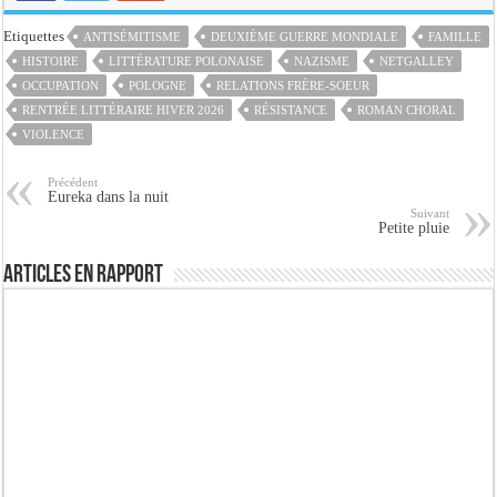
Etiquettes
ANTISÉMITISME
DEUXIÈME GUERRE MONDIALE
FAMILLE
HISTOIRE
LITTÉRATURE POLONAISE
NAZISME
NETGALLEY
OCCUPATION
POLOGNE
RELATIONS FRÈRE-SOEUR
RENTRÉE LITTÉRAIRE HIVER 2026
RÉSISTANCE
ROMAN CHORAL
VIOLENCE
Précédent
Eureka dans la nuit
Suivant
Petite pluie
Articles en rapport