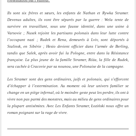
Présentation par l’éditeur:
Ils sont six frères et sœurs, les enfants de Nathan et Rywka Stramer.
Devenus adultes, ils vont être séparés par la guerre : Wela tente de
survivre en travaillant, sous une fausse identité, dans une usine à
Varsovie ; Nusek rejoint les partisans polonais dans leur lutte contre
l’occupant nazi ; Rudek et Rena, demeurés à Lviv, sont déportés à
Stalinsk, en Sibérie ; Hesio devient officier dans l’armée de Berling,
tandis que Salek, après avoir fui la Pologne, entre dans la Résistance
française. La plus jeune de la famille Stramer, Róża, la fille de Rudek,
sera cachée à Cracovie par sa nounou, une Polonaise de la campagne.
Les Stramer sont des gens ordinaires, juifs et polonais, qui s’efforcent
d’échapper à l’extermination. Au moment où leur univers familier se
change en un piège infernal, où le moindre geste peut les perdre, ils ont à
vivre non pas parmi des monstres, mais au milieu de gens ordinaires pour
la plupart antisémites. Avec
Les Enfants Stramer
, Łoziński nous offre un
roman poignant sur la rage de vivre.