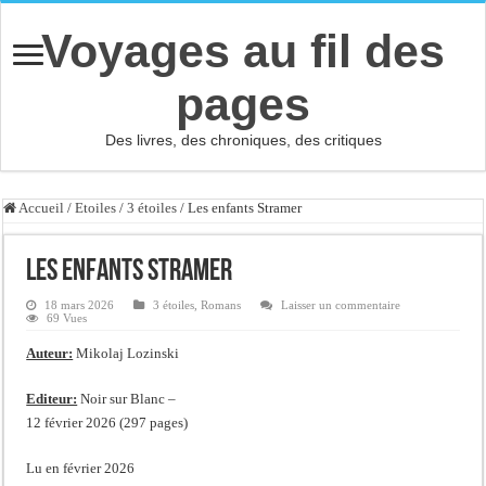
Voyages au fil des
pages
Des livres, des chroniques, des critiques
Accueil
/
Etoiles
/
3 étoiles
/
Les enfants Stramer
Les enfants Stramer
18 mars 2026
3 étoiles
,
Romans
Laisser un commentaire
69 Vues
Auteur:
Mikolaj Lozinski
Editeur:
Noir sur Blanc –
12 février 2026 (297 pages)
Lu en février 2026