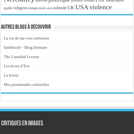
premier roman
pauvreté
USA
violence
UK
religion
roman noir
solitude
quête
récit
Autres blogs à découvrir
La vie de ma voix intérieure
EmOtionS – Blog littéraire
The Cannibal Lecteur
Les livres d’Eve
La lettrie
Mes promenades culturelles
Critiques en images