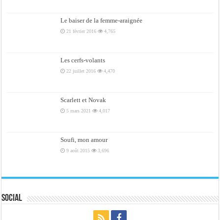
Le baiser de la femme-araignée
21 février 2016
4,765
Les cerfs-volants
22 juillet 2016
4,470
Scarlett et Novak
5 mars 2021
4,017
Soufi, mon amour
9 août 2015
3,696
Social