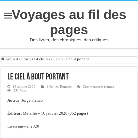
Voyages au fil des
pages
Des livres, des chroniques, des critiques
Accueil
/
Etoiles
/
4 étoiles
/
Le ciel à bout portant
Le ciel à bout portant
sur
16 janvier 2020
4 étoiles
,
Romans
Commentaires fermés
Le
237 Vues
ciel
à
Auteur:
Jorge Franco
bout
portant
Éditeur:
Métailié – 16 janvier 2020 (352 pages)
Lu en janvier 2020