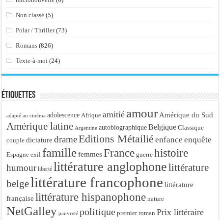
Non classé
(5)
Polar / Thriller
(73)
Romans
(826)
Texte-à-moi
(24)
Étiquettes
amour
amitié
Amérique du Sud
adolescence
Afrique
adapté au cinéma
Amérique latine
Belgique
autobiographique
Classique
Argentine
Editions Métailié
drame
enfance
enquête
dictature
couple
famille
France
histoire
femmes
Espagne
exil
guerre
littérature anglophone
littérature
humour
liberté
littérature francophone
belge
littérature
littérature hispanophone
française
nature
NetGalley
politique
Prix littéraire
premier roman
pauvreté