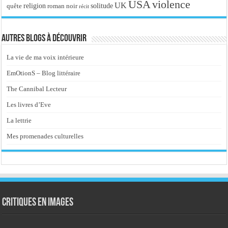
USA
violence
UK
religion
roman noir
solitude
quête
récit
Autres blogs à découvrir
La vie de ma voix intérieure
EmOtionS – Blog littéraire
The Cannibal Lecteur
Les livres d’Eve
La lettrie
Mes promenades culturelles
Critiques en images