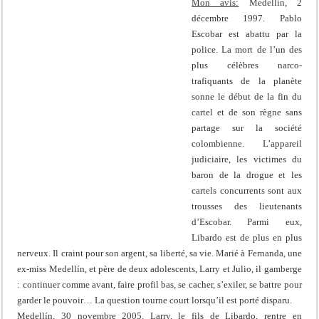
Mon avis:
Medellín, 2
décembre 1997. Pablo
Escobar est abattu par la
police. La mort de l’un des
plus célèbres narco-
trafiquants de la planète
sonne le début de la fin du
cartel et de son règne sans
partage sur la société
colombienne. L’appareil
judiciaire, les victimes du
baron de la drogue et les
cartels concurrents sont aux
trousses des lieutenants
d’Escobar. Parmi eux,
Libardo est de plus en plus
nerveux. Il craint pour son argent, sa liberté, sa vie. Marié à Fernanda, une
ex-miss Medellín, et père de deux adolescents, Larry et Julio, il gamberge
: continuer comme avant, faire profil bas, se cacher, s’exiler, se battre pour
garder le pouvoir… La question tourne court lorsqu’il est porté disparu.
Medellín, 30 novembre 2005. Larry, le fils de Libardo, rentre en