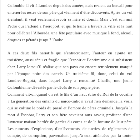
Colombie. Il vit à Londres depuis des années, mais revient au bercail pour
enterrer les restes de son père qui viennent d’être découverts. Après un vol
éreintant, il veut seulement revoir sa mère et dormir. Mais c’est son ami
Pedro qui l’attend à l’aéroport, et qui le traîne à travers la ville et la nuit
pour célébrer l’Alborada, une fête populaire avec musique à fond, alcool,
drogues et pétards jusqu’à l’aube.
A ces deux fils narratifs qui s’entrecroisent, l’auteur en ajoute un
troisième, aussi ténu et fragile que l’espoir et l’optimisme qui subsistent
chez Larry lorsqu’il réalise que son pays est encore terriblement marqué
par l’époque noire des cartels. Un troisième fil, donc, celui du vol
Londres-Bogotá, dans lequel Larry a rencontré Charlie, une jeune
Colombienne dévastée par le décès de son propre père.
Comment vit-on quand on est le fils d’un haut sbire du Roi de la cocaïne
? La génération des enfants du narco-trafic n’avait rien demandé, la voilà
qui se coltine le poids du passé et l’ombre de pères criminels. Jusqu’à la
mort d’Escobar, Larry et son frère savaient sans savoir, profitant d’une
luxueuse maison bardée de gardes du corps et de la fortune de leur père.
Les rumeurs d’explosions, d’enlèvements, de tueries, de règlements de
compte, de corruption, parvenaient jusqu’à eux, atténuées par la toute-