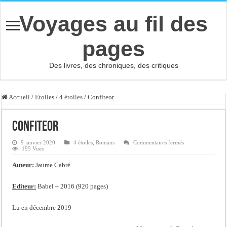
Voyages au fil des
pages
Des livres, des chroniques, des critiques
Accueil
/
Etoiles
/
4 étoiles
/
Confiteor
Confiteor
sur
9 janvier 2020
4 étoiles
,
Romans
Commentaires fermés
Confiteor
195 Vues
Auteur:
Jaume Cabré
Editeur:
Babel – 2016 (920 pages)
Lu en décembre 2019