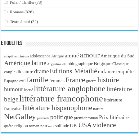
Polar / Thriller
(73)
Romans
(826)
Texte-à-moi
(24)
Étiquettes
amour
amitié
Amérique du Sud
adolescence
Afrique
adapté au cinéma
Amérique latine
Belgique
autobiographique
Classique
Argentine
Editions Métailié
drame
enfance
enquête
dictature
couple
famille
France
histoire
femmes
Espagne
exil
guerre
littérature anglophone
littérature
humour
liberté
littérature francophone
belge
littérature
littérature hispanophone
française
nature
NetGalley
politique
Prix littéraire
premier roman
pauvreté
USA
violence
UK
religion
roman noir
solitude
quête
récit