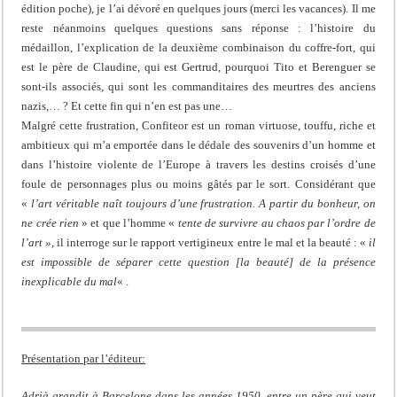
édition poche), je l’ai dévoré en quelques jours (merci les vacances). Il me
reste néanmoins quelques questions sans réponse : l’histoire du
médaillon, l’explication de la deuxième combinaison du coffre-fort, qui
est le père de Claudine, qui est Gertrud, pourquoi Tito et Berenguer se
sont-ils associés, qui sont les commanditaires des meurtres des anciens
nazis,… ? Et cette fin qui n’en est pas une…
Malgré cette frustration, Confiteor est un roman virtuose, touffu, riche et
ambitieux qui m’a emportée dans le dédale des souvenirs d’un homme et
dans l’histoire violente de l’Europe à travers les destins croisés d’une
foule de personnages plus ou moins gâtés par le sort. Considérant que
«
l’art véritable naît toujours d’une frustration. A partir du bonheur, on
ne crée rien
» et que l’homme «
tente de survivre au chaos par l’ordre de
l’art »
, il interroge sur le rapport vertigineux entre le mal et la beauté : «
il
est impossible de séparer cette question [la beauté] de la présence
inexplicable du mal
« .
Présentation par l’éditeur:
Adrià grandit à Barcelone dans les années 1950, entre un père qui veut