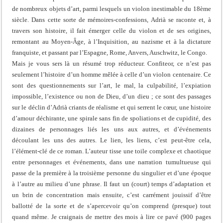
de nombreux objets d’art, parmi lesquels un violon inestimable du 18ème
siècle. Dans cette sorte de mémoires-confessions, Adrià se raconte et, à
travers son histoire, il fait émerger celle du violon et de ses origines,
remontant au Moyen-Âge, à l’Inquisition, au nazisme et à la dictature
franquiste, et passant par l’Espagne, Rome, Anvers, Auschwitz, le Congo.
Mais je vous sers là un résumé trop réducteur. Confiteor, ce n’est pas
seulement l’histoire d’un homme mêlée à celle d’un violon centenaire. Ce
sont des questionnements sur l’art, le mal, la culpabilité, l’expiation
impossible, l’existence ou non de Dieu, d’un dieu ; ce sont des passages
sur le déclin d’Adrià criants de réalisme et qui serrent le cœur, une histoire
d’amour déchirante, une spirale sans fin de spoliations et de cupidité, des
dizaines de personnages liés les uns aux autres, et d’événements
découlant les uns des autres. Le lien, les liens, c’est peut-être cela,
l’élément-clé de ce roman. L’auteur tisse une toile complexe et chaotique
entre personnages et événements, dans une narration tumultueuse qui
passe de la première à la troisième personne du singulier et d’une époque
à l’autre au milieu d’une phrase. Il faut un (court) temps d’adaptation et
un brin de concentration mais ensuite, c’est carrément jouissif d’être
ballotté de la sorte et de s’apercevoir qu’on comprend (presque) tout
quand même. Je craignais de mettre des mois à lire ce pavé (900 pages