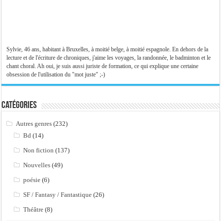
Sylvie, 46 ans, habitant à Bruxelles, à moitié belge, à moitié espagnole. En dehors de la
lecture et de l'écriture de chroniques, j'aime les voyages, la randonnée, le badminton et le
chant choral. Ah oui, je suis aussi juriste de formation, ce qui explique une certaine
obsession de l'utilisation du "mot juste" ;-)
Catégories
Autres genres
(232)
Bd
(14)
Non fiction
(137)
Nouvelles
(49)
poésie
(6)
SF / Fantasy / Fantastique
(26)
Théâtre
(8)