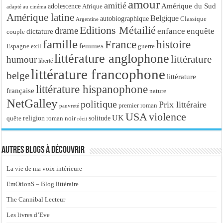
amour
amitié
Amérique du Sud
adolescence
Afrique
adapté au cinéma
Amérique latine
Belgique
autobiographique
Classique
Argentine
Editions Métailié
drame
enfance
enquête
dictature
couple
famille
France
histoire
femmes
Espagne
exil
guerre
littérature anglophone
littérature
humour
liberté
littérature francophone
belge
littérature
littérature hispanophone
française
nature
NetGalley
politique
Prix littéraire
premier roman
pauvreté
USA
violence
UK
religion
roman noir
solitude
quête
récit
Autres blogs à découvrir
La vie de ma voix intérieure
EmOtionS – Blog littéraire
The Cannibal Lecteur
Les livres d’Eve