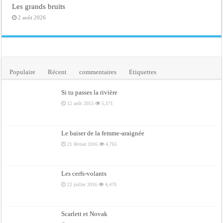
Les grands bruits
2 août 2026
Populaire
Récent
commentaires
Etiquettes
Si tu passes la rivière
12 août 2015
5,571
Le baiser de la femme-araignée
21 février 2016
4,765
Les cerfs-volants
22 juillet 2016
4,470
Scarlett et Novak