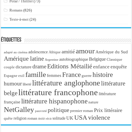
Polar / Thriller
(73)
Romans
(826)
Texte-à-moi
(24)
Étiquettes
amour
amitié
Amérique du Sud
adolescence
Afrique
adapté au cinéma
Amérique latine
Belgique
autobiographique
Classique
Argentine
Editions Métailié
drame
enfance
enquête
dictature
couple
famille
France
histoire
femmes
Espagne
exil
guerre
littérature anglophone
littérature
humour
liberté
littérature francophone
belge
littérature
littérature hispanophone
française
nature
NetGalley
politique
Prix littéraire
premier roman
pauvreté
USA
violence
UK
religion
roman noir
solitude
quête
récit