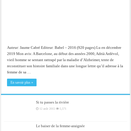
Auteur: Jaume Cabré Editeur: Babel – 2016 (920 pages) Lu en décembre
2019 Mon avis: A Barcelone, au début des années 2000, Adrià Ardèvol,
vieil homme se sentant rattrapé par la maladie d’Alzheimer, tente de
reconstituer son histoire familiale dans une longue lettre qu’il adresse à la
femme de sa …
En savoir plus »
Si tu passes la rivière
12 août 2015
5,571
Le baiser de la femme-araignée