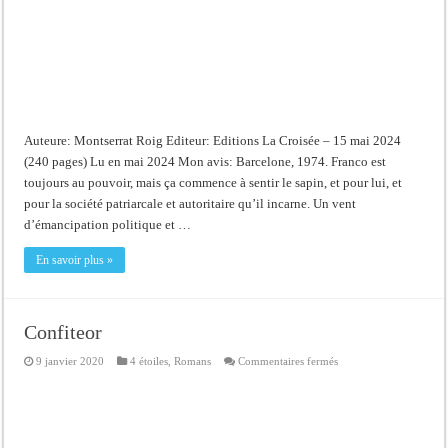
Auteure: Montserrat Roig Editeur: Editions La Croisée – 15 mai 2024
(240 pages) Lu en mai 2024 Mon avis: Barcelone, 1974. Franco est
toujours au pouvoir, mais ça commence à sentir le sapin, et pour lui, et
pour la société patriarcale et autoritaire qu’il incarne. Un vent
d’émancipation politique et …
En savoir plus »
Confiteor
sur
9 janvier 2020
4 étoiles
,
Romans
Commentaires fermés
Confiteor