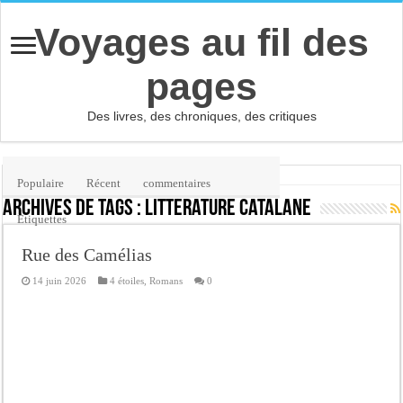
Voyages au fil des
pages
Des livres, des chroniques, des critiques
Accueil
/
Étiquette :
littérature catalane
Populaire
Récent
commentaires
Archives de tags :
littérature catalane
Etiquettes
Rue des Camélias
14 juin 2026
4 étoiles
,
Romans
0