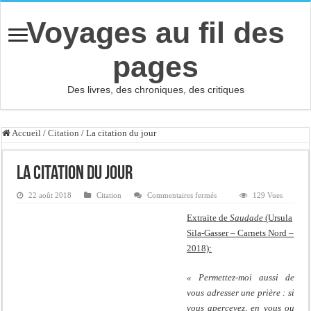
Voyages au fil des
pages
Des livres, des chroniques, des critiques
Accueil
/
Citation
/
La citation du jour
La citation du jour
sur
22 août 2018
Citation
Commentaires fermés
129 Vues
La
citation
Extraite de
Saudade
(Ursula
du
jour
Sila-Gasser – Carnets Nord –
2018):
« Permettez-moi aussi de
vous adresser une prière : si
vous apercevez, en vous ou