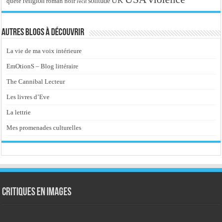
UK
religion
roman noir
solitude
quête
récit
Autres blogs à découvrir
La vie de ma voix intérieure
EmOtionS – Blog littéraire
The Cannibal Lecteur
Les livres d’Eve
La lettrie
Mes promenades culturelles
Critiques en images