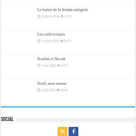
Le baiser de la femme-araignée
21 février 2016
4,765
Les cerfs-volants
22 juillet 2016
4,470
Scarlett et Novak
5 mars 2021
4,017
Soufi, mon amour
9 août 2015
3,696
Social