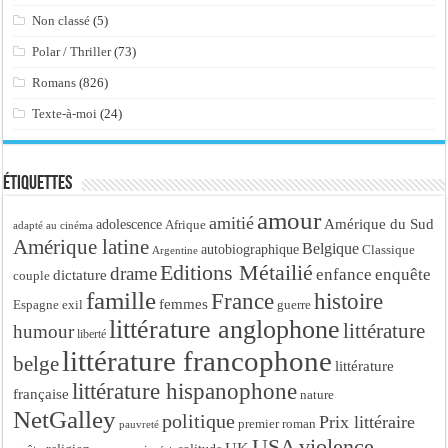
Non classé
(5)
Polar / Thriller
(73)
Romans
(826)
Texte-à-moi
(24)
Étiquettes
amour
amitié
Amérique du Sud
adolescence
Afrique
adapté au cinéma
Amérique latine
Belgique
autobiographique
Classique
Argentine
Editions Métailié
drame
enfance
enquête
dictature
couple
famille
France
histoire
femmes
Espagne
exil
guerre
littérature anglophone
littérature
humour
liberté
littérature francophone
belge
littérature
littérature hispanophone
française
nature
NetGalley
politique
Prix littéraire
premier roman
pauvreté
USA
violence