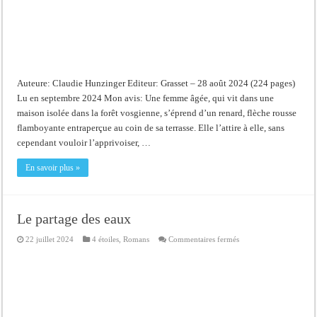
Auteure: Claudie Hunzinger Editeur: Grasset – 28 août 2024 (224 pages)
Lu en septembre 2024 Mon avis: Une femme âgée, qui vit dans une
maison isolée dans la forêt vosgienne, s’éprend d’un renard, flèche rousse
flamboyante entraperçue au coin de sa terrasse. Elle l’attire à elle, sans
cependant vouloir l’apprivoiser, …
En savoir plus »
Le partage des eaux
sur
22 juillet 2024
4 étoiles
,
Romans
Commentaires fermés
Le
partage
des
eaux