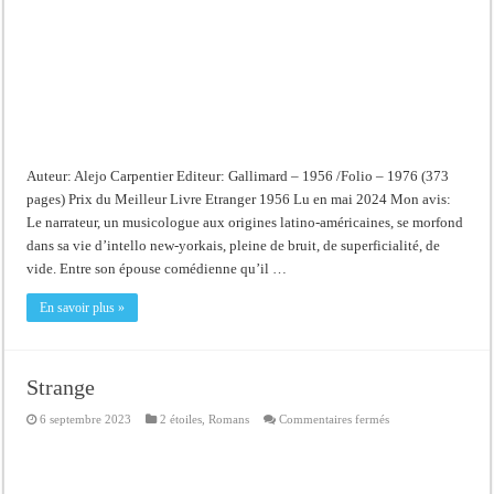
Auteur: Alejo Carpentier Editeur: Gallimard – 1956 /Folio – 1976 (373
pages) Prix du Meilleur Livre Etranger 1956 Lu en mai 2024 Mon avis:
Le narrateur, un musicologue aux origines latino-américaines, se morfond
dans sa vie d’intello new-yorkais, pleine de bruit, de superficialité, de
vide. Entre son épouse comédienne qu’il …
En savoir plus »
Strange
sur
6 septembre 2023
2 étoiles
,
Romans
Commentaires fermés
Strange