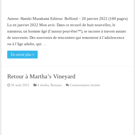
Auteur: Haruki Murakami Editeur: Belfond – 20 janvier 2022 (160 pages)
Lu en janvier 2022 Mon avis: Dans ce recueil de huit nouvelles, le
narrateur, un homme âgé (l’auteur peut-être?*), se raconte à travers autant
de souvenirs. Des souvenirs de rencontres qui remontent à l’adolescence
ou à l’âge adulte, qui …
En savoir plus »
Retour à Martha’s Vineyard
sur
30 août 2021
4 étoiles
,
Romans
Commentaires fermés
Retour
à
Martha’s
Vineyard