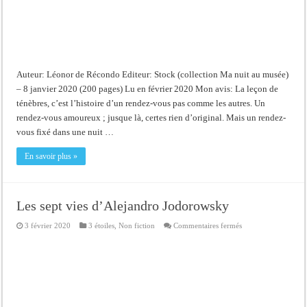
Auteur: Léonor de Récondo Editeur: Stock (collection Ma nuit au musée)
– 8 janvier 2020 (200 pages) Lu en février 2020 Mon avis: La leçon de
ténèbres, c’est l’histoire d’un rendez-vous pas comme les autres. Un
rendez-vous amoureux ; jusque là, certes rien d’original. Mais un rendez-
vous fixé dans une nuit …
En savoir plus »
Les sept vies d’Alejandro Jodorowsky
sur
3 février 2020
3 étoiles
,
Non fiction
Commentaires fermés
Les
sept
vies
d’Alejandro
Jodorowsky