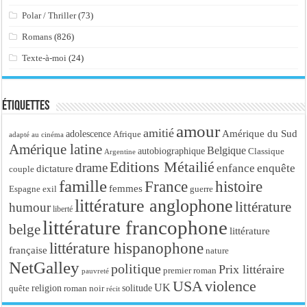
Polar / Thriller
(73)
Romans
(826)
Texte-à-moi
(24)
Étiquettes
amour
amitié
Amérique du Sud
adolescence
Afrique
adapté au cinéma
Amérique latine
Belgique
autobiographique
Classique
Argentine
Editions Métailié
drame
enfance
enquête
dictature
couple
famille
France
histoire
femmes
Espagne
exil
guerre
littérature anglophone
littérature
humour
liberté
littérature francophone
belge
littérature
littérature hispanophone
française
nature
NetGalley
politique
Prix littéraire
premier roman
pauvreté
USA
violence
UK
religion
roman noir
solitude
quête
récit