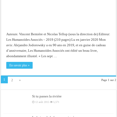
Auteurs: Vincent Bernière et Nicolas Tellop (sous la direction de) Editeur:
Les Humanoïdes Associés – 2019 (210 pages) Lu en janvier 2020 Mon
avis: Alejandro Jodorowsky a eu 90 ans en 2019, et en guise de cadeau
d’anniversaire, Les Humanoïdes Associés ont édité un beau livre,
abondamment illustré. « Les sept …
En savoir plus »
1
2
»
Page 1 sur 2
Si tu passes la rivière
12 août 2015
5,571