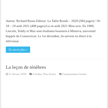
Auteur: Richard Russo Editeur: La Table Ronde – 2020 (384 pages) / 10-
18 – 19 août 2021 (408 pages) Lu en août 2021 Mon avis: En 1969,
Lincoln, Teddy et Max sont étudiants boursiers à Minerva, université
huppée du Connecticut. Le 1er décembre, ils suivent en direct à la
télévision …
En savoir plus »
La leçon de ténèbres
sur
21 février 2020
4 étoiles
,
Non fiction
Commentaires fermés
La
leçon
de
ténèbres