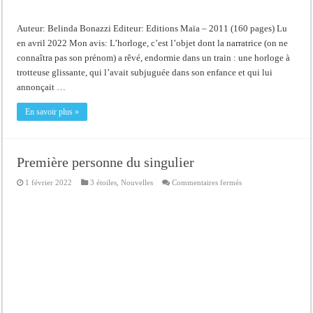
Auteur: Belinda Bonazzi Editeur: Editions Maïa – 2011 (160 pages) Lu
en avril 2022 Mon avis: L’horloge, c’est l’objet dont la narratrice (on ne
connaîtra pas son prénom) a rêvé, endormie dans un train : une horloge à
trotteuse glissante, qui l’avait subjuguée dans son enfance et qui lui
annonçait …
En savoir plus »
Première personne du singulier
sur
1 février 2022
3 étoiles
,
Nouvelles
Commentaires fermés
Première
personne
du
singulier