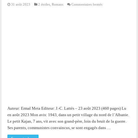
sur
31 août 2023
2 étoiles
,
Romans
Commentaires fermés
Demain
et
pour
toujours
Auteur: Ermal Meta Editeur: J.-C. Lattès – 23 août 2023 (460 pages) Lu
en août 2023 Mon avis: 1943, dans un petit village du nord de l’Albanie.
Le petit Kajan, 7 ans, vit avec son grand-père, loin du bruit de la guerre.
Ses parents, communistes convaincus, se sont engagés dans …