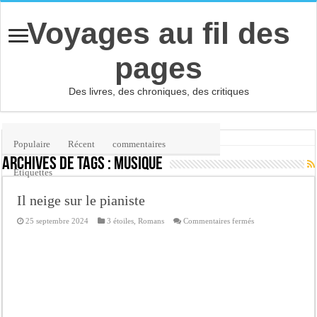
Voyages au fil des
pages
Des livres, des chroniques, des critiques
Accueil
/
Étiquette :
musique
Populaire
Récent
commentaires
Archives de tags :
musique
Etiquettes
Il neige sur le pianiste
sur
25 septembre 2024
3 étoiles
,
Romans
Commentaires fermés
Il
neige
sur
le
pianiste