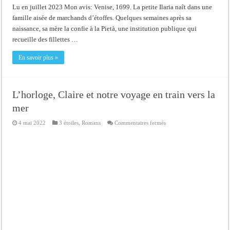
Lu en juillet 2023 Mon avis: Venise, 1699. La petite Ilaria naît dans une
famille aisée de marchands d’étoffes. Quelques semaines après sa
naissance, sa mère la confie à la Pietà, une institution publique qui
recueille des fillettes …
En savoir plus »
L’horloge, Claire et notre voyage en train vers la
mer
sur
4 mai 2022
3 étoiles
,
Romans
Commentaires fermés
L’horloge,
Claire
et
notre
voyage
en
train
vers
la
mer