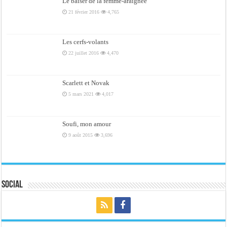
Le baiser de la femme-araignée
21 février 2016
4,765
Les cerfs-volants
22 juillet 2016
4,470
Scarlett et Novak
5 mars 2021
4,017
Soufi, mon amour
9 août 2015
3,696
Social