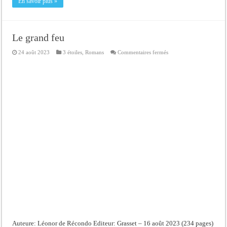
En savoir plus »
Le grand feu
sur
24 août 2023
3 étoiles
,
Romans
Commentaires fermés
Le
grand
feu
Auteure: Léonor de Récondo Editeur: Grasset – 16 août 2023 (234 pages)