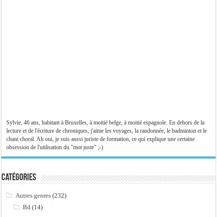
Sylvie, 46 ans, habitant à Bruxelles, à moitié belge, à moitié espagnole. En dehors de la
lecture et de l'écriture de chroniques, j'aime les voyages, la randonnée, le badminton et le
chant choral. Ah oui, je suis aussi juriste de formation, ce qui explique une certaine
obsession de l'utilisation du "mot juste" ;-)
Catégories
Autres genres
(232)
Bd
(14)