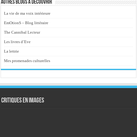
Autres blogs à découvrir
La vie de ma voix intérieure
EmOtionS – Blog littéraire
The Cannibal Lecteur
Les livres d’Eve
La lettrie
Mes promenades culturelles
Critiques en images