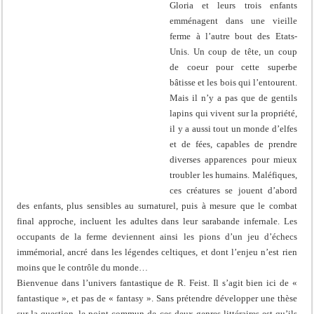
Gloria et leurs trois enfants
emménagent dans une vieille
ferme à l’autre bout des Etats-
Unis. Un coup de tête, un coup
de coeur pour cette superbe
bâtisse et les bois qui l’entourent.
Mais il n’y a pas que de gentils
lapins qui vivent sur la propriété,
il y a aussi tout un monde d’elfes
et de fées, capables de prendre
diverses apparences pour mieux
troubler les humains. Maléfiques,
ces créatures se jouent d’abord
des enfants, plus sensibles au surnaturel, puis à mesure que le combat
final approche, incluent les adultes dans leur sarabande infernale. Les
occupants de la ferme deviennent ainsi les pions d’un jeu d’échecs
immémorial, ancré dans les légendes celtiques, et dont l’enjeu n’est rien
moins que le contrôle du monde…
Bienvenue dans l’univers fantastique de R. Feist. Il s’agit bien ici de «
fantastique », et pas de « fantasy ». Sans prétendre développer une thèse
sur la question, le point commun de ces deux genres littéraires est qu’ils