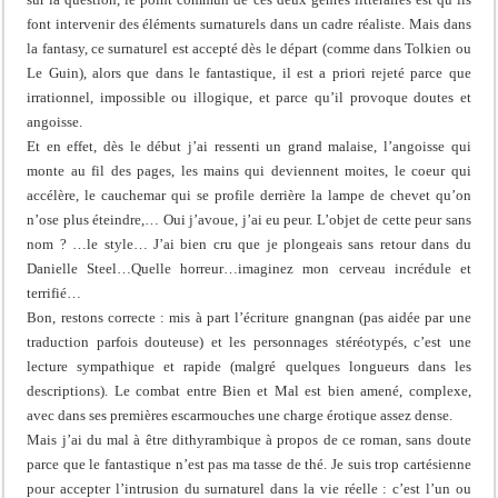
font intervenir des éléments surnaturels dans un cadre réaliste. Mais dans
la fantasy, ce surnaturel est accepté dès le départ (comme dans Tolkien ou
Le Guin), alors que dans le fantastique, il est a priori rejeté parce que
irrationnel, impossible ou illogique, et parce qu’il provoque doutes et
angoisse.
Et en effet, dès le début j’ai ressenti un grand malaise, l’angoisse qui
monte au fil des pages, les mains qui deviennent moites, le coeur qui
accélère, le cauchemar qui se profile derrière la lampe de chevet qu’on
n’ose plus éteindre,… Oui j’avoue, j’ai eu peur. L’objet de cette peur sans
nom ? …le style… J’ai bien cru que je plongeais sans retour dans du
Danielle Steel…Quelle horreur…imaginez mon cerveau incrédule et
terrifié…
Bon, restons correcte : mis à part l’écriture gnangnan (pas aidée par une
traduction parfois douteuse) et les personnages stéréotypés, c’est une
lecture sympathique et rapide (malgré quelques longueurs dans les
descriptions). Le combat entre Bien et Mal est bien amené, complexe,
avec dans ses premières escarmouches une charge érotique assez dense.
Mais j’ai du mal à être dithyrambique à propos de ce roman, sans doute
parce que le fantastique n’est pas ma tasse de thé. Je suis trop cartésienne
pour accepter l’intrusion du surnaturel dans la vie réelle : c’est l’un ou