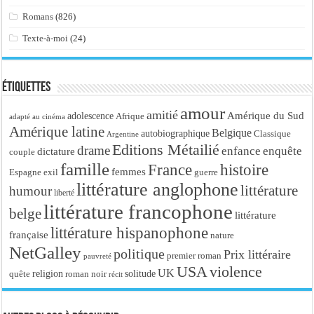
Romans
(826)
Texte-à-moi
(24)
Étiquettes
amour
amitié
Amérique du Sud
adolescence
Afrique
adapté au cinéma
Amérique latine
Belgique
autobiographique
Classique
Argentine
Editions Métailié
drame
enfance
enquête
dictature
couple
famille
France
histoire
femmes
Espagne
exil
guerre
littérature anglophone
littérature
humour
liberté
littérature francophone
belge
littérature
littérature hispanophone
française
nature
NetGalley
politique
Prix littéraire
premier roman
pauvreté
USA
violence
UK
religion
roman noir
solitude
quête
récit