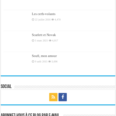
Les cerfs-volants
22 juillet 2016
4,470
Scarlett et Novak
5 mars 2021
4,017
Soufi, mon amour
9 août 2015
3,696
Social
Abonnez-vous à ce blog par e-mail.