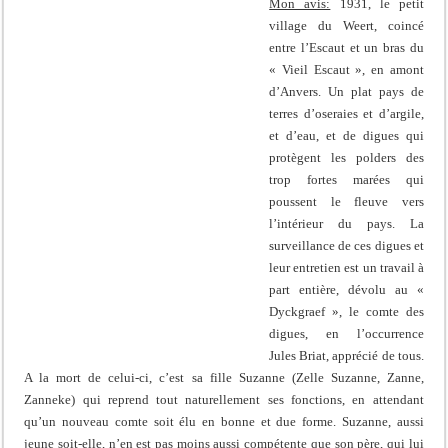
Mon avis:
1931, le petit
village du Weert, coincé
entre l’Escaut et un bras du
« Vieil Escaut », en amont
d’Anvers. Un plat pays de
terres d’oseraies et d’argile,
et d’eau, et de digues qui
protègent les polders des
trop fortes marées qui
poussent le fleuve vers
l’intérieur du pays. La
surveillance de ces digues et
leur entretien est un travail à
part entière, dévolu au «
Dyckgraef », le comte des
digues, en l’occurrence
Jules Briat, apprécié de tous.
A la mort de celui-ci, c’est sa fille Suzanne (Zelle Suzanne, Zanne,
Zanneke) qui reprend tout naturellement ses fonctions, en attendant
qu’un nouveau comte soit élu en bonne et due forme. Suzanne, aussi
jeune soit-elle, n’en est pas moins aussi compétente que son père, qui lui