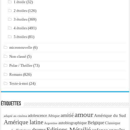
1 étoile
(32)
2 étoiles
(126)
3 étoiles
(369)
4 étoiles
(491)
5 étoiles
(81)
micronouvelle
(6)
Non classé
(5)
Polar / Thriller
(73)
Romans
(826)
Texte-à-moi
(24)
Étiquettes
amour
amitié
Amérique du Sud
adolescence
Afrique
adapté au cinéma
Amérique latine
Belgique
autobiographique
Classique
Argentine
Editions Métailié
drame