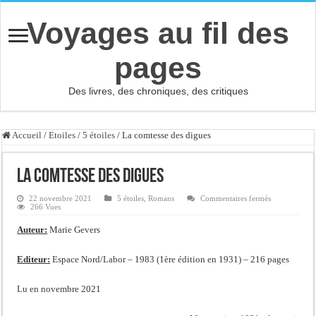
Voyages au fil des
pages
Des livres, des chroniques, des critiques
Accueil
/
Etoiles
/
5 étoiles
/
La comtesse des digues
La comtesse des digues
sur
22 novembre 2021
5 étoiles
,
Romans
Commentaires fermés
La
266 Vues
comtesse
des
Auteur:
Marie Gevers
digues
Editeur:
Espace Nord/Labor – 1983 (1ère édition en 1931) – 216 pages
Lu en novembre 2021