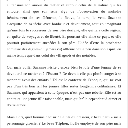
a transmis son amour du métier et surtout celui de la nature qui les
entoure, ainsi que son sens aigu de l’observation du moindre
frémissement de ses éléments, le fleuve, la terre, le vent. Suzanne
s’acquitte de sa tâche avec bonheur et dévouement, tout en imaginant
qu’une fois le successeur de son père désigné, elle quittera cette région,
en quête de voyages et de liberté. Et pourtant elle aime ce pays, et elle
pourrait parfaitement succéder à son père. L’idée d’être la prochaine
comtesse des digues (du jamais vu) affleure peu à peu dans son esprit, en
même temps que dans celui des villageois et des notables.
Oui mais voilà, Suzanne hésite : est-ce bien le rôle d’une femme de se
dévouer à ce métier et à l’Escaut ? Ne devrait-elle pas plutôt songer à se
marier et avoir des enfants ? Tel est le contexte de l’époque, qui ne voit
pas d’un très bon œil les jeunes filles rester longtemps célibataires. Et
Suzanne, qui appartient à cette époque, n’est pas une rebelle. Elle est au
contraire une jeune fille raisonnable, mais qui brûle cependant d’aimer et
d’être aimée.
Mais alors, quel homme choisir ? Le fils du brasseur, « beau parti » mais
personnage grossier ? Le beau Triphon, fidèle employé de son père mais