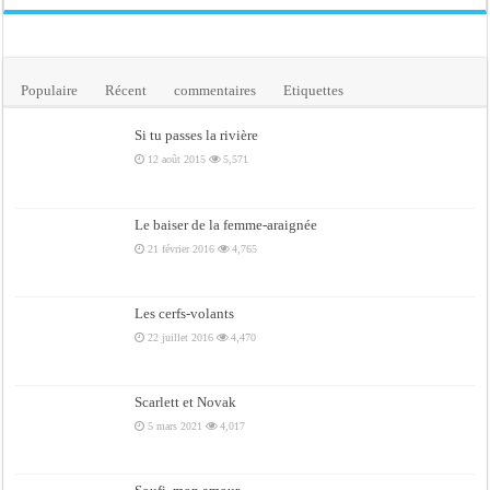
Populaire
Récent
commentaires
Etiquettes
Si tu passes la rivière
12 août 2015
5,571
Le baiser de la femme-araignée
21 février 2016
4,765
Les cerfs-volants
22 juillet 2016
4,470
Scarlett et Novak
5 mars 2021
4,017