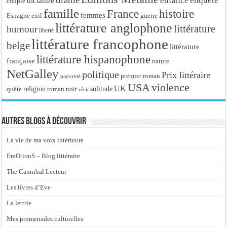
enfance
enquête
dictature
couple
famille
France
histoire
femmes
Espagne
exil
guerre
littérature anglophone
littérature
humour
liberté
littérature francophone
belge
littérature
littérature hispanophone
française
nature
NetGalley
politique
Prix littéraire
premier roman
pauvreté
USA
violence
UK
religion
roman noir
solitude
quête
récit
Autres blogs à découvrir
La vie de ma voix intérieure
EmOtionS – Blog littéraire
The Cannibal Lecteur
Les livres d’Eve
La lettrie
Mes promenades culturelles