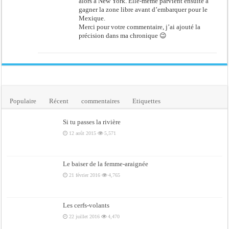
alors à New York. Elle-même parvient ensuite à
gagner la zone libre avant d’embarquer pour le
Mexique.
Merci pour votre commentaire, j’ai ajouté la
précision dans ma chronique 😉
Populaire
Récent
commentaires
Etiquettes
Si tu passes la rivière
12 août 2015
5,571
Le baiser de la femme-araignée
21 février 2016
4,765
Les cerfs-volants
22 juillet 2016
4,470