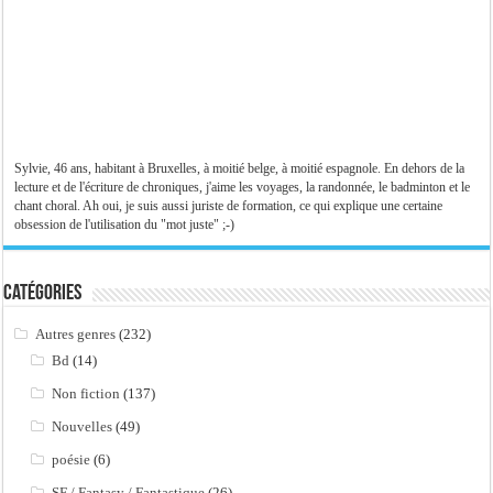
Sylvie, 46 ans, habitant à Bruxelles, à moitié belge, à moitié espagnole. En dehors de la
lecture et de l'écriture de chroniques, j'aime les voyages, la randonnée, le badminton et le
chant choral. Ah oui, je suis aussi juriste de formation, ce qui explique une certaine
obsession de l'utilisation du "mot juste" ;-)
Catégories
Autres genres
(232)
Bd
(14)
Non fiction
(137)
Nouvelles
(49)
poésie
(6)
SF / Fantasy / Fantastique
(26)