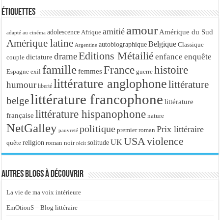
Étiquettes
amour
amitié
Amérique du Sud
adolescence
Afrique
adapté au cinéma
Amérique latine
Belgique
autobiographique
Classique
Argentine
Editions Métailié
drame
enfance
enquête
dictature
couple
famille
France
histoire
femmes
Espagne
exil
guerre
littérature anglophone
littérature
humour
liberté
littérature francophone
belge
littérature
littérature hispanophone
française
nature
NetGalley
politique
Prix littéraire
premier roman
pauvreté
USA
violence
UK
religion
roman noir
solitude
quête
récit
Autres blogs à découvrir
La vie de ma voix intérieure
EmOtionS – Blog littéraire