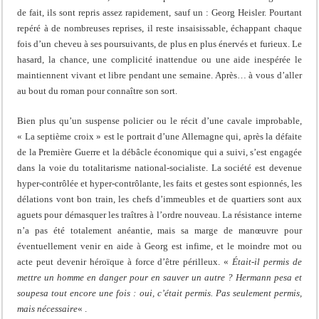
de fait, ils sont repris assez rapidement, sauf un : Georg Heisler. Pourtant
repéré à de nombreuses reprises, il reste insaisissable, échappant chaque
fois d’un cheveu à ses poursuivants, de plus en plus énervés et furieux. Le
hasard, la chance, une complicité inattendue ou une aide inespérée le
maintiennent vivant et libre pendant une semaine. Après… à vous d’aller
au bout du roman pour connaître son sort.
Bien plus qu’un suspense policier ou le récit d’une cavale improbable,
« La septième croix » est le portrait d’une Allemagne qui, après la défaite
de la Première Guerre et la débâcle économique qui a suivi, s’est engagée
dans la voie du totalitarisme national-socialiste. La société est devenue
hyper-contrôlée et hyper-contrôlante, les faits et gestes sont espionnés, les
délations vont bon train, les chefs d’immeubles et de quartiers sont aux
aguets pour démasquer les traîtres à l’ordre nouveau. La résistance interne
n’a pas été totalement anéantie, mais sa marge de manœuvre pour
éventuellement venir en aide à Georg est infime, et le moindre mot ou
acte peut devenir héroïque à force d’être périlleux. «
Était-il permis de
mettre un homme en danger pour en sauver un autre ? Hermann pesa et
soupesa tout encore une fois : oui, c’était permis. Pas seulement permis,
mais nécessaire
« .