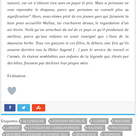
naturel, car on n’obtient rien sans en payer le prix. Mais si personne ne
veut reprendre le drapeau, parce que personne ne connaît plus sa
signification? Alors, nous eûmes pitié de ces jeunes gars qui faisaient la
haie pour accueillir Wallau, lui crachaient dessus, le regardaient d’un
air bovin. Voilà qu’on arrachait du sol de ce pays ce qu’il produisait de
meilleur, parce qu’aux enfants on avait enseigné que c’était de la
mauvaise herbe. Tous ces garçons et ces filles, là dehors, une fois qu’ils
avaient derrière eux la Hitler Jugend […] puis le service du travail et
l’armée, ils étaient semblables aux enfants de la légende qui, élevés par
des bêtes, finissent par déchirer leur propre mère.
Evaluation :
Etiquettes
ALLEMAGNE
EDITIONS MÉTAILIÉ
GUERRE
HISTOIRE
LIBERTÉ
LITTÉRATURE GERMANOPHONE
NAZISME
POLITIQUE
RENTRÉE LITTÉRAIRE AUTOMNE 2021
RÉSISTANCE
SUSPENSE