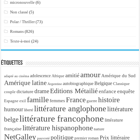
micronouvelle
(6)
Non classé
(5)
Polar / Thriller
(73)
Romans
(826)
Texte-à-moi
(24)
Étiquettes
amour
amitié
Amérique du Sud
adolescence
Afrique
adapté au cinéma
Amérique latine
Belgique
autobiographique
Classique
Argentine
Editions Métailié
drame
enfance
enquête
dictature
couple
famille
France
histoire
femmes
Espagne
exil
guerre
littérature anglophone
littérature
humour
liberté
littérature francophone
belge
littérature
littérature hispanophone
française
nature
NetGalley
politique
Prix littéraire
premier roman
pauvreté