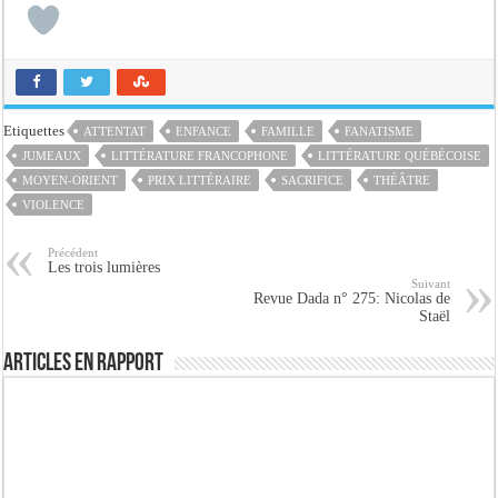
Etiquettes
ATTENTAT
ENFANCE
FAMILLE
FANATISME
JUMEAUX
LITTÉRATURE FRANCOPHONE
LITTÉRATURE QUÉBÉCOISE
MOYEN-ORIENT
PRIX LITTÉRAIRE
SACRIFICE
THÉÂTRE
VIOLENCE
Précédent
Les trois lumières
Suivant
Revue Dada n° 275: Nicolas de
Staël
Articles en rapport