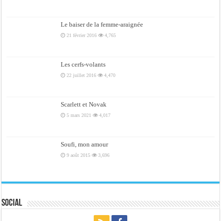
Le baiser de la femme-araignée
21 février 2016
4,765
Les cerfs-volants
22 juillet 2016
4,470
Scarlett et Novak
5 mars 2021
4,017
Soufi, mon amour
9 août 2015
3,696
Social