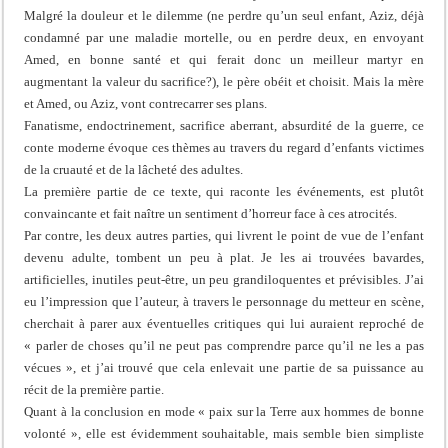
Malgré la douleur et le dilemme (ne perdre qu’un seul enfant, Aziz, déjà
condamné par une maladie mortelle, ou en perdre deux, en envoyant
Amed, en bonne santé et qui ferait donc un meilleur martyr en
augmentant la valeur du sacrifice?), le père obéit et choisit. Mais la mère
et Amed, ou Aziz, vont contrecarrer ses plans.
Fanatisme, endoctrinement, sacrifice aberrant, absurdité de la guerre, ce
conte moderne évoque ces thèmes au travers du regard d’enfants victimes
de la cruauté et de la lâcheté des adultes.
La première partie de ce texte, qui raconte les événements, est plutôt
convaincante et fait naître un sentiment d’horreur face à ces atrocités.
Par contre, les deux autres parties, qui livrent le point de vue de l’enfant
devenu adulte, tombent un peu à plat. Je les ai trouvées bavardes,
artificielles, inutiles peut-être, un peu grandiloquentes et prévisibles. J’ai
eu l’impression que l’auteur, à travers le personnage du metteur en scène,
cherchait à parer aux éventuelles critiques qui lui auraient reproché de
« parler de choses qu’il ne peut pas comprendre parce qu’il ne les a pas
vécues », et j’ai trouvé que cela enlevait une partie de sa puissance au
récit de la première partie.
Quant à la conclusion en mode « paix sur la Terre aux hommes de bonne
volonté », elle est évidemment souhaitable, mais semble bien simpliste