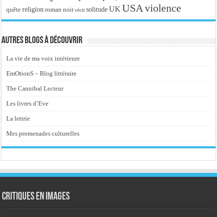
USA
violence
UK
religion
roman noir
solitude
quête
récit
Autres blogs à découvrir
La vie de ma voix intérieure
EmOtionS – Blog littéraire
The Cannibal Lecteur
Les livres d’Eve
La lettrie
Mes promenades culturelles
Critiques en images