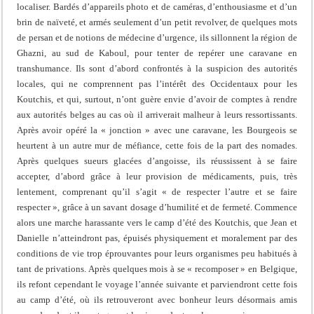
localiser. Bardés d’appareils photo et de caméras, d’enthousiasme et d’un
brin de naïveté, et armés seulement d’un petit revolver, de quelques mots
de persan et de notions de médecine d’urgence, ils sillonnent la région de
Ghazni, au sud de Kaboul, pour tenter de repérer une caravane en
transhumance. Ils sont d’abord confrontés à la suspicion des autorités
locales, qui ne comprennent pas l’intérêt des Occidentaux pour les
Koutchis, et qui, surtout, n’ont guère envie d’avoir de comptes à rendre
aux autorités belges au cas où il arriverait malheur à leurs ressortissants.
Après avoir opéré la « jonction » avec une caravane, les Bourgeois se
heurtent à un autre mur de méfiance, cette fois de la part des nomades.
Après quelques sueurs glacées d’angoisse, ils réussissent à se faire
accepter, d’abord grâce à leur provision de médicaments, puis, très
lentement, comprenant qu’il s’agit « de respecter l’autre et se faire
respecter », grâce à un savant dosage d’humilité et de fermeté. Commence
alors une marche harassante vers le camp d’été des Koutchis, que Jean et
Danielle n’atteindront pas, épuisés physiquement et moralement par des
conditions de vie trop éprouvantes pour leurs organismes peu habitués à
tant de privations. Après quelques mois à se « recomposer » en Belgique,
ils refont cependant le voyage l’année suivante et parviendront cette fois
au camp d’été, où ils retrouveront avec bonheur leurs désormais amis