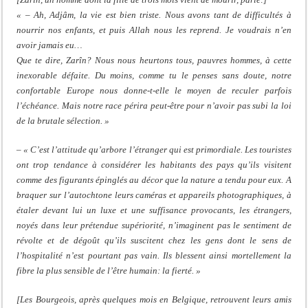
« – Ah, Adjâm, la vie est bien triste. Nous avons tant de difficultés à
nourrir nos enfants, et puis Allah nous les reprend. Je voudrais n’en
avoir jamais eu…
Que te dire, Zarîn? Nous nous heurtons tous, pauvres hommes, à cette
inexorable défaite. Du moins, comme tu le penses sans doute, notre
confortable Europe nous donne-t-elle le moyen de reculer parfois
l’échéance. Mais notre race périra peut-être pour n’avoir pas subi la loi
de la brutale sélection. »
–
« C’est l’attitude qu’arbore l’étranger qui est primordiale. Les touristes
ont trop tendance à considérer les habitants des pays qu’ils visitent
comme des figurants épinglés au décor que la nature a tendu pour eux. A
braquer sur l’autochtone leurs caméras et appareils photographiques, à
étaler devant lui un luxe et une suffisance provocants, les étrangers,
noyés dans leur prétendue supériorité, n’imaginent pas le sentiment de
révolte et de dégoût qu’ils suscitent chez les gens dont le sens de
l’hospitalité n’est pourtant pas vain. Ils blessent ainsi mortellement la
fibre la plus sensible de l’être humain: la fierté. »
[Les Bourgeois, après quelques mois en Belgique, retrouvent leurs amis