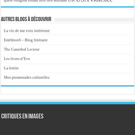
religion
roman noir
solitude
quête
récit
Autres blogs à découvrir
La vie de ma voix intérieure
EmOtionS – Blog littéraire
The Cannibal Lecteur
Les livres d’Eve
La lettrie
Mes promenades culturelles
Critiques en images