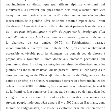
cet ingénieur en électronique (par ailleurs alpiniste chevronné qui
« survivra » à l’Everest quelques années plus tard) à lâcher leurs vies
tranquilles pour partir à la rencontre d’un des peuples nomades les plus
inaccessibles de la planète. Rêve de liberté, besoin d’espace dans l’infini
des déserts ? Leur récit révèle qu’ils souhaitaient partager le mode de vie
de «
ces gens énigmatiques
» «
afin de rapporter le témoignage d’un
mode d’existence que les Occidentaux ne connaissent plus
». Et de fait, à
la charnière de ces années 60-70, si l’Afghanistan, passage
incontournable sur la mythique Route de la Soie, est encore relativement
accessible et vivable pour les étrangers, on connaît peu de choses à
propos des « Koutchis », nom donné aux nomades pachtouns, qui
parcourent, deux fois chaque année, des centaines de kilomètres entre les
plaines de l’Indus au Pakistan, où ils passent l’hiver, et leur camp d’été
dans les montagnes de l’Hazarajât, dans le centre de l’Afghanistan. Au
cours de ce périple de plusieurs semaines à travers un désert minéral et des
cols à plus de 4000m d’altitude, les caravaniers-contrebandiers, faisant fi
de la frontière, font commerce d’animaux, de viande ou de laine dans les
villages traversés en route. Ce sont ces fiers nomades, descendants des
Aryens, peuple indo-européen apparu il y a 5000 ans en Bactriane, dans
le nord de l’Afghanistan, que les deux explorateurs se mettent en tête de