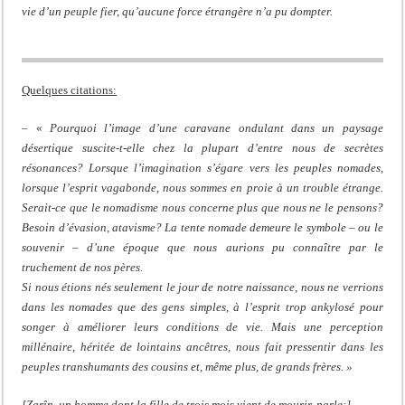
vie d’un peuple fier, qu’aucune force étrangère n’a pu dompter.
Quelques citations:
– «
Pourquoi l’image d’une caravane ondulant dans un paysage
désertique suscite-t-elle chez la plupart d’entre nous de secrètes
résonances? Lorsque l’imagination s’égare vers les peuples nomades,
lorsque l’esprit vagabonde, nous sommes en proie à un trouble étrange.
Serait-ce que le nomadisme nous concerne plus que nous ne le pensons?
Besoin d’évasion, atavisme? La tente nomade demeure le symbole – ou le
souvenir – d’une époque que nous aurions pu connaître par le
truchement de nos pères.
Si nous étions nés seulement le jour de notre naissance, nous ne verrions
dans les nomades que des gens simples, à l’esprit trop ankylosé pour
songer à améliorer leurs conditions de vie. Mais une perception
millénaire, héritée de lointains ancêtres, nous fait pressentir dans les
peuples transhumants des cousins et, même plus, de grands frères. »
[Zarîn, un homme dont la fille de trois mois vient de mourir, parle:]