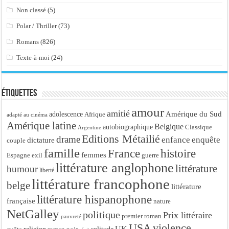
Non classé
(5)
Polar / Thriller
(73)
Romans
(826)
Texte-à-moi
(24)
Étiquettes
amour
amitié
Amérique du Sud
adolescence
Afrique
adapté au cinéma
Amérique latine
Belgique
autobiographique
Classique
Argentine
Editions Métailié
drame
enfance
enquête
dictature
couple
famille
France
histoire
femmes
Espagne
exil
guerre
littérature anglophone
littérature
humour
liberté
littérature francophone
belge
littérature
littérature hispanophone
française
nature
NetGalley
politique
Prix littéraire
premier roman
pauvreté
USA
violence
UK