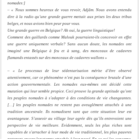
nomades:]
– « Nous sommes heureux de vous revoir, Adjâm. Nous avons entendu
dire à la radio qu’une grande guerre mettait aux prises les deux tribus
belges, et nous avions bien peur pour vous.
Une grande guerre en Belgique? Ah oui, la guerre linguistique!
Comment des gaillards comme Malouk pourraient-ils concevoir en effet
une guerre uniquement verbale? Sans aucun doute, les nomades ont
imaginé une Belgique à feu et à sang, des monceaux de cadavres
flamands entassés sur des monceaux de cadavres wallons »
– « Le processus de leur sédentarisation mérite d’être observé
attentivement, car ce phénomène n’est pas la conséquence brutale d’une
action gouvernementale. Les nomades eux-mêmes ont décidé cette
mutation qui leur semble propice. Ceci prouve la grande aptitude qu’ont
les peuples nomades à s’adapter à des conditions de vie changeantes.
[…] les peuples nomades ne restent pas aveuglément attachés à une
tradition ancestrale. Ils nomadisent tant que cette situation leur est
avantageuse. S’asseoir au village leur agrée dès qu’ils entrevoient une
perspective de vie meilleure. Evidemment, seuls les plus riches sont
capables de s’arracher à leur mode de vie traditionnel, les plus pauvres
resteront encore longtemps attachés à leur passé. En ce qui les concerne,