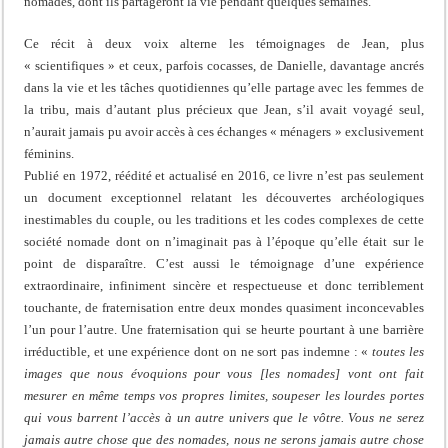
nomades, dont ils partageront la vie pendant quelques semaines.
Ce récit à deux voix alterne les témoignages de Jean, plus
« scientifiques » et ceux, parfois cocasses, de Danielle, davantage ancrés
dans la vie et les tâches quotidiennes qu’elle partage avec les femmes de
la tribu, mais d’autant plus précieux que Jean, s’il avait voyagé seul,
n’aurait jamais pu avoir accès à ces échanges « ménagers » exclusivement
féminins.
Publié en 1972, réédité et actualisé en 2016, ce livre n’est pas seulement
un document exceptionnel relatant les découvertes archéologiques
inestimables du couple, ou les traditions et les codes complexes de cette
société nomade dont on n’imaginait pas à l’époque qu’elle était sur le
point de disparaître. C’est aussi le témoignage d’une expérience
extraordinaire, infiniment sincère et respectueuse et donc terriblement
touchante, de fraternisation entre deux mondes quasiment inconcevables
l’un pour l’autre. Une fraternisation qui se heurte pourtant à une barrière
irréductible, et une expérience dont on ne sort pas indemne : «
toutes les
images que nous évoquions pour vous [les nomades] vont ont fait
mesurer en même temps vos propres limites, soupeser les lourdes portes
qui vous barrent l’accès à un autre univers que le vôtre. Vous ne serez
jamais autre chose que des nomades, nous ne serons jamais autre chose