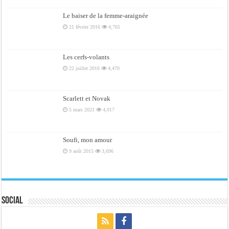
Le baiser de la femme-araignée
21 février 2016
4,765
Les cerfs-volants
22 juillet 2016
4,470
Scarlett et Novak
5 mars 2021
4,017
Soufi, mon amour
9 août 2015
3,696
Social