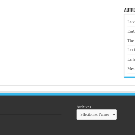
Autre
La v
EmOt
The 
Les 
La le
Mes 
Archives