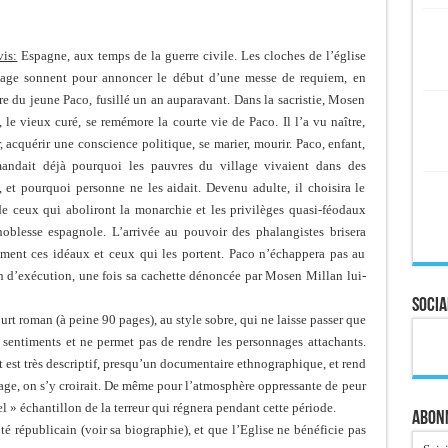
is:
Espagne, aux temps de la guerre civile. Les cloches de l’église
lage sonnent pour annoncer le début d’une messe de requiem, en
e du jeune Paco, fusillé un an auparavant. Dans la sacristie, Mosen
 le vieux curé, se remémore la courte vie de Paco. Il l’a vu naître,
, acquérir une conscience politique, se marier, mourir. Paco, enfant,
andait déjà pourquoi les pauvres du village vivaient dans des
, et pourquoi personne ne les aidait. Devenu adulte, il choisira le
e ceux qui aboliront la monarchie et les privilèges quasi-féodaux
noblesse espagnole. L’arrivée au pouvoir des phalangistes brisera
ement ces idéaux et ceux qui les portent. Paco n’échappera pas au
n d’exécution, une fois sa cachette dénoncée par Mosen Millan lui-
Socia
urt roman (à peine 90 pages), au style sobre, qui ne laisse passer que
 sentiments et ne permet pas de rendre les personnages attachants.
t est très descriptif, presqu’un documentaire ethnographique, et rend
illage, on s’y croirait. De même pour l’atmosphère oppressante de peur
bel » échantillon de la terreur qui régnera pendant cette période.
Abonn
é républicain (voir sa biographie), et que l’Eglise ne bénéficie pas