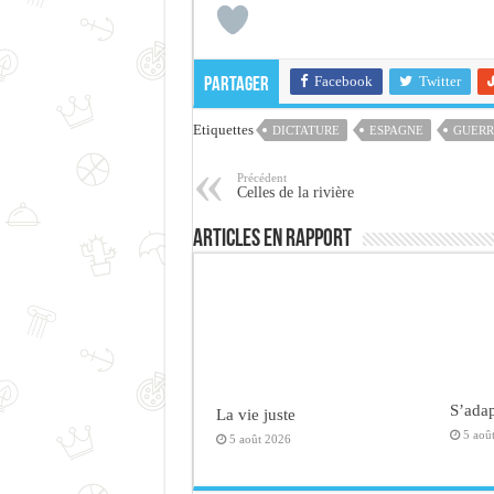
Facebook
Twitter
Partager
Etiquettes
DICTATURE
ESPAGNE
GUERR
Précédent
Celles de la rivière
Articles en rapport
S’adap
La vie juste
5 aoû
5 août 2026