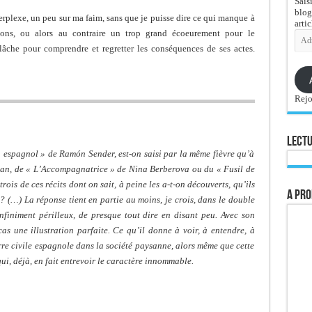
Sais
blog
perplexe, un peu sur ma faim, sans que je puisse dire ce qui manque à
artic
ions, ou alors au contraire un trop grand écoeurement pour le
Adre
e-
lâche pour comprendre et regretter les conséquences de ses actes.
mail
Rejo
Lectu
 espagnol » de Ramón Sender, est-on saisi par la même fièvre qu’à
man, de « L’Accompagnatrice » de Nina Berberova ou du « Fusil de
rois de ces récits dont on sait, à peine les a-t-on découverts, qu’ils
A pro
 (…) La réponse tient en partie au moins, je crois, dans le double
, infiniment périlleux, de presque tout dire en disant peu. Avec son
s une illustration parfaite. Ce qu’il donne à voir, à entendre, à
rre civile espagnole dans la société paysanne, alors même que cette
, déjà, en fait entrevoir le caractère innommable.