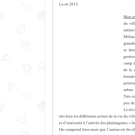
Lu en 2013
Mon av
du vil
mémoir
Millan,
grandir
se dem
grottes
camp d
de la 
brutal
peloto
même.
Très co
peu de
Le réci
très bien les différentes scènes de la vie du v
et d’insécurité à l’arrivée des phalangistes, « 
On comprend bien aussi que l’auteur est du côt