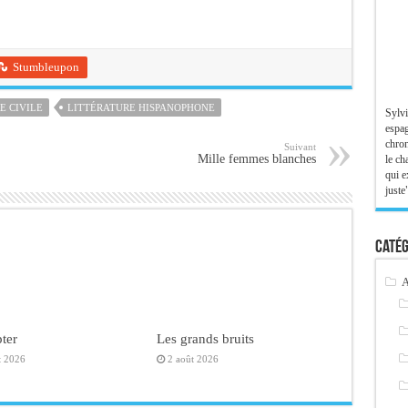
Stumbleupon
E CIVILE
LITTÉRATURE HISPANOPHONE
Sylvi
espag
chron
Suivant
Mille femmes blanches
le ch
qui e
juste"
Catég
A
ter
Les grands bruits
t 2026
2 août 2026