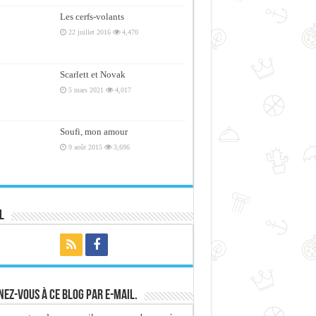
Les cerfs-volants
22 juillet 2016
4,470
Scarlett et Novak
5 mars 2021
4,017
Soufi, mon amour
9 août 2015
3,696
l
ez-vous à ce blog par e-mail.