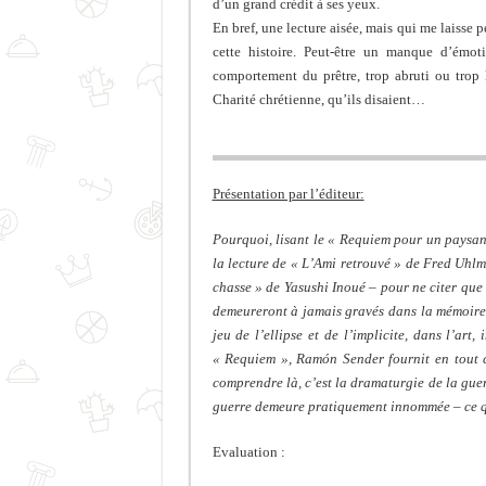
d’un grand crédit à ses yeux.
En bref, une lecture aisée, mais qui me laisse 
cette histoire. Peut-être un manque d’émot
comportement du prêtre, trop abruti ou trop 
Charité chrétienne, qu’ils disaient…
Présentation par l’éditeur:
Pourquoi, lisant le « Requiem pour un paysan
la lecture de « L’Ami retrouvé » de Fred Uhl
chasse » de Yasushi Inoué – pour ne citer que t
demeureront à jamais gravés dans la mémoire?
jeu de l’ellipse et de l’implicite, dans l’art
« Requiem », Ramón Sender fournit en tout ca
comprendre là, c’est la dramaturgie de la gue
guerre demeure pratiquement innommée – ce qui
Evaluation :