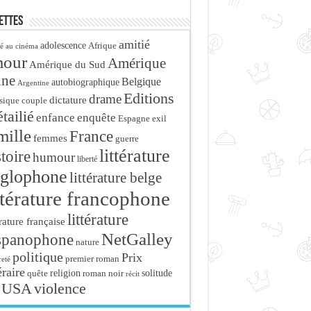
ettes
amitié
adolescence
Afrique
é au cinéma
mour
Amérique
Amérique du Sud
ine
Belgique
autobiographique
Argentine
Editions
drame
dictature
sique
couple
tailié
enfance
enquête
Espagne
exil
mille
France
femmes
guerre
littérature
stoire
humour
liberté
glophone
littérature belge
ttérature francophone
littérature
érature française
NetGalley
spanophone
nature
politique
Prix
premier roman
eté
éraire
religion
roman noir
solitude
quête
récit
USA
violence