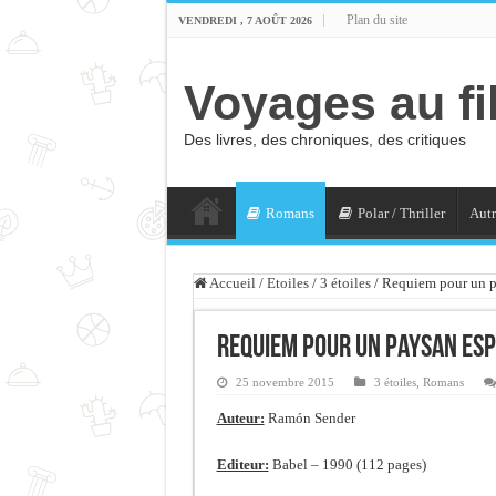
Plan du site
VENDREDI , 7 AOÛT 2026
Voyages au fi
Des livres, des chroniques, des critiques
Romans
Polar / Thriller
Autr
Accueil
/
Etoiles
/
3 étoiles
/
Requiem pour un p
Requiem pour un paysan es
25 novembre 2015
3 étoiles
,
Romans
Auteur:
Ramón Sender
Editeur:
Babel – 1990 (112 pages)