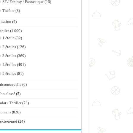
SF / Fantasy / Fantastique
(26)
Théâtre
(8)
itation
(4)
toiles
(1 099)
1 étoile
(32)
2 étoiles
(126)
3 étoiles
(369)
4 étoiles
(491)
5 étoiles
(81)
icronouvelle
(6)
on classé
(5)
olar / Thriller
(73)
Romans
(826)
exte-à-moi
(24)