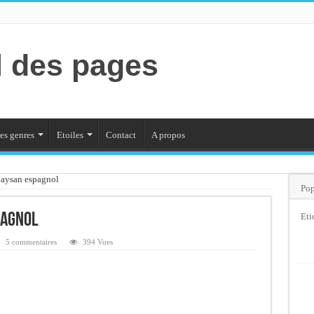
l des pages
es genres
Etoiles
Contact
A propos
aysan espagnol
Pop
pagnol
Eti
5 commentaires
394 Vues