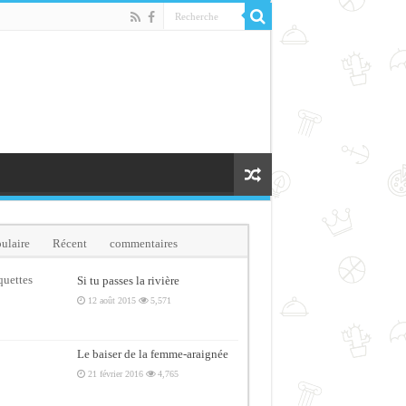
ulaire
Récent
commentaires
quettes
Si tu passes la rivière
12 août 2015
5,571
Le baiser de la femme-araignée
21 février 2016
4,765