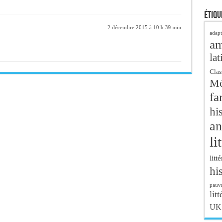
Étiqu
2 décembre 2015 à 10 h 39 min
adapt
a
lat
Clas
Mé
fa
hi
an
li
litt
hi
pauvr
litt
UK