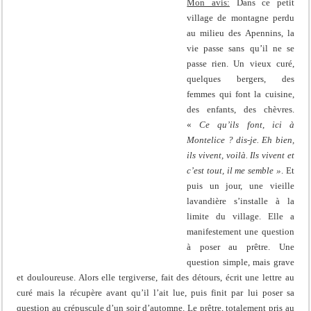
Mon avis:
Dans ce petit
village de montagne perdu
au milieu des Apennins, la
vie passe sans qu’il ne se
passe rien. Un vieux curé,
quelques bergers, des
femmes qui font la cuisine,
des enfants, des chèvres.
«
Ce qu’ils font, ici à
Montelice ? dis-je. Eh bien,
ils vivent, voilà. Ils vivent et
c’est tout, il me semble »
. Et
puis un jour, une vieille
lavandière s’installe à la
limite du village. Elle a
manifestement une question
à poser au prêtre. Une
question simple, mais grave
et douloureuse. Alors elle tergiverse, fait des détours, écrit une lettre au
curé mais la récupère avant qu’il l’ait lue, puis finit par lui poser sa
question au crépuscule d’un soir d’automne. Le prêtre, totalement pris au