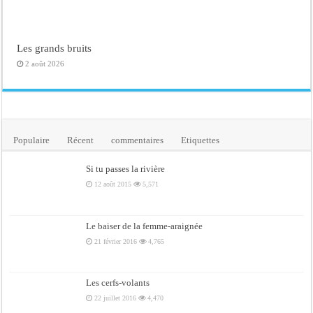
Les grands bruits
2 août 2026
Populaire
Récent
commentaires
Etiquettes
Si tu passes la rivière
12 août 2015
5,571
Le baiser de la femme-araignée
21 février 2016
4,765
Les cerfs-volants
22 juillet 2016
4,470