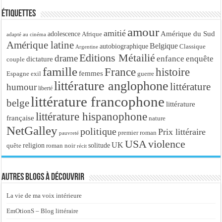
Étiquettes
amour
amitié
Amérique du Sud
adolescence
Afrique
adapté au cinéma
Amérique latine
Belgique
autobiographique
Classique
Argentine
Editions Métailié
drame
enfance
enquête
dictature
couple
famille
France
histoire
femmes
Espagne
exil
guerre
littérature anglophone
littérature
humour
liberté
littérature francophone
belge
littérature
littérature hispanophone
française
nature
NetGalley
politique
Prix littéraire
premier roman
pauvreté
USA
violence
UK
religion
roman noir
solitude
quête
récit
Autres blogs à découvrir
La vie de ma voix intérieure
EmOtionS – Blog littéraire