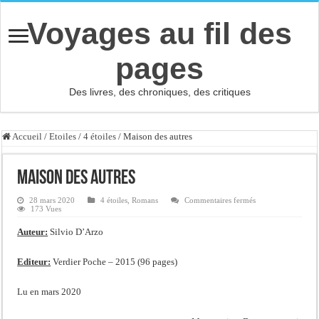
Voyages au fil des
pages
Des livres, des chroniques, des critiques
Accueil
/
Etoiles
/
4 étoiles
/
Maison des autres
Maison des autres
sur
28 mars 2020
4 étoiles
,
Romans
Commentaires fermés
Maison
173 Vues
des
autres
Auteur:
Silvio D’Arzo
Editeur:
Verdier Poche – 2015 (96 pages)
Lu en mars 2020