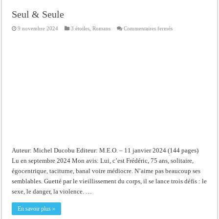
Seul & Seule
sur
9 novembre 2024
3 étoiles
,
Romans
Commentaires fermés
Seul
&
Seule
Auteur: Michel Ducobu Editeur: M.E.O. – 11 janvier 2024 (144 pages)
Lu en septembre 2024 Mon avis: Lui, c’est Frédéric, 75 ans, solitaire,
égocentrique, taciturne, banal voire médiocre. N’aime pas beaucoup ses
semblables. Guetté par le vieillissement du corps, il se lance trois défis : le
sexe, le danger, la violence. …
En savoir plus »