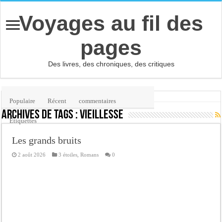
Voyages au fil des
pages
Des livres, des chroniques, des critiques
Accueil
/
Étiquette :
vieillesse
Populaire
Récent
commentaires
Archives de tags :
vieillesse
Etiquettes
Les grands bruits
2 août 2026
3 étoiles
,
Romans
0