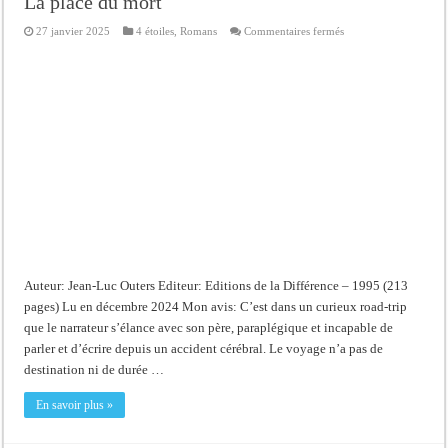
La place du mort
sur
27 janvier 2025
4 étoiles
,
Romans
Commentaires fermés
La
place
du
mort
Auteur: Jean-Luc Outers Editeur: Editions de la Différence – 1995 (213
pages) Lu en décembre 2024 Mon avis: C’est dans un curieux road-trip
que le narrateur s’élance avec son père, paraplégique et incapable de
parler et d’écrire depuis un accident cérébral. Le voyage n’a pas de
destination ni de durée …
En savoir plus »