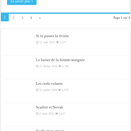
En savoir plus »
1
2
3
4
»
Page 1 sur 4
Si tu passes la rivière
12 août 2015
5,571
Le baiser de la femme-araignée
21 février 2016
4,765
Les cerfs-volants
22 juillet 2016
4,470
Scarlett et Novak
5 mars 2021
4,017
Soufi, mon amour