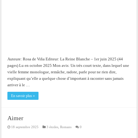
Auteure: Rosa de Viña Editeur: La Reine Blanche – 1er juin 2025 (44
pages) Lu en octobre 2025 Mon avis: Un très court texte, dans lequel une
vielle femme monologue, remâche, radote, parle pour ne rien dire,
expliquant qu’elle a quelque chose d’important à raconter sans jamais
arriver à le …
En savoir plus »
Aimer
18 septembre 2025
3 étoiles
,
Romans
0