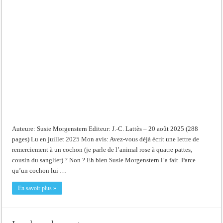
Auteure: Susie Morgenstern Editeur: J.-C. Lattès – 20 août 2025 (288
pages) Lu en juillet 2025 Mon avis: Avez-vous déjà écrit une lettre de
remerciement à un cochon (je parle de l’animal rose à quatre pattes,
cousin du sanglier) ? Non ? Eh bien Susie Morgenstern l’a fait. Parce
qu’un cochon lui …
En savoir plus »