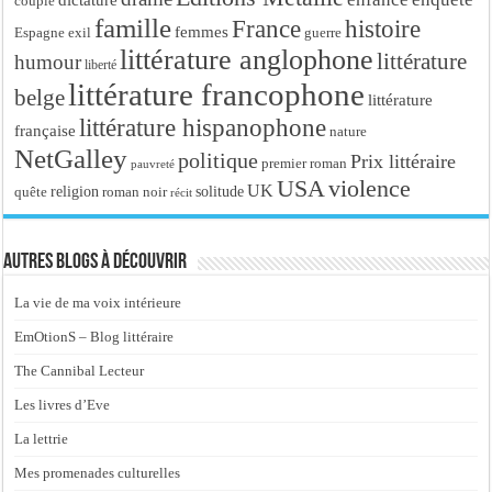
dictature
couple
famille
France
histoire
femmes
Espagne
exil
guerre
littérature anglophone
littérature
humour
liberté
littérature francophone
belge
littérature
littérature hispanophone
française
nature
NetGalley
politique
Prix littéraire
premier roman
pauvreté
USA
violence
UK
religion
roman noir
solitude
quête
récit
Autres blogs à découvrir
La vie de ma voix intérieure
EmOtionS – Blog littéraire
The Cannibal Lecteur
Les livres d’Eve
La lettrie
Mes promenades culturelles