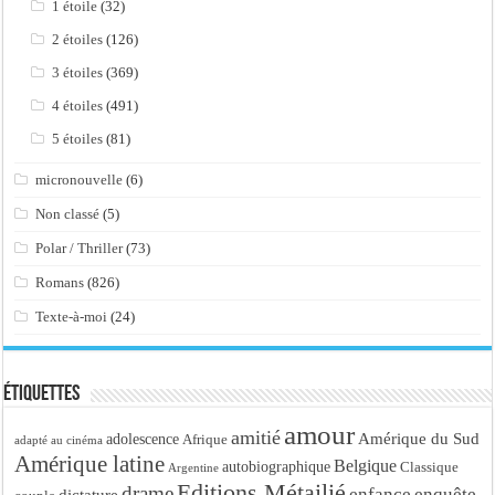
1 étoile
(32)
2 étoiles
(126)
3 étoiles
(369)
4 étoiles
(491)
5 étoiles
(81)
micronouvelle
(6)
Non classé
(5)
Polar / Thriller
(73)
Romans
(826)
Texte-à-moi
(24)
Étiquettes
amour
amitié
Amérique du Sud
adolescence
Afrique
adapté au cinéma
Amérique latine
Belgique
autobiographique
Classique
Argentine
Editions Métailié
drame
enfance
enquête