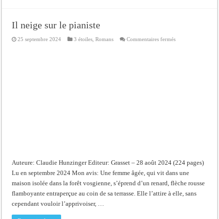
Il neige sur le pianiste
sur
25 septembre 2024
3 étoiles
,
Romans
Commentaires fermés
Il
neige
sur
le
pianiste
Auteure: Claudie Hunzinger Editeur: Grasset – 28 août 2024 (224 pages)
Lu en septembre 2024 Mon avis: Une femme âgée, qui vit dans une
maison isolée dans la forêt vosgienne, s’éprend d’un renard, flèche rousse
flamboyante entraperçue au coin de sa terrasse. Elle l’attire à elle, sans
cependant vouloir l’apprivoiser, …