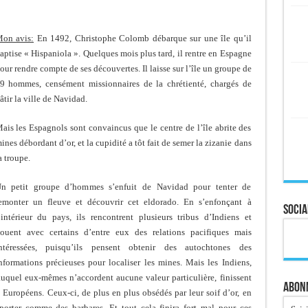
on avis:
En 1492, Christophe Colomb débarque sur une île qu’il
aptise « Hispaniola ». Quelques mois plus tard, il rentre en Espagne
our rendre compte de ses découvertes. Il laisse sur l’île un groupe de
9 hommes, censément missionnaires de la chrétienté, chargés de
âtir la ville de Navidad.
ais les Espagnols sont convaincus que le centre de l’île abrite des
ines débordant d’or, et la cupidité a tôt fait de semer la zizanie dans
a troupe.
n petit groupe d’hommes s’enfuit de Navidad pour tenter de
emonter un fleuve et découvrir cet eldorado. En s’enfonçant à
Socia
’intérieur du pays, ils rencontrent plusieurs tribus d’Indiens et
ouent avec certains d’entre eux des relations pacifiques mais
ntéressées, puisqu’ils pensent obtenir des autochtones des
nformations précieuses pour localiser les mines. Mais les Indiens,
auquel eux-mêmes n’accordent aucune valeur particulière, finissent
Abonn
es Européens. Ceux-ci, de plus en plus obsédés par leur soif d’or, en
mporter comme des barbares. Et tout cela finira fort mal pour ces