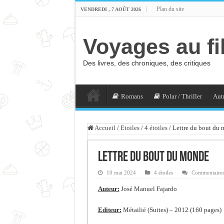
Plan du site
VENDREDI , 7 AOÛT 2026
Voyages au fi
Des livres, des chroniques, des critiques
Romans
Polar / Thriller
Autr
Accueil
/
Etoiles
/
4 étoiles
/
Lettre du bout du
Lettre du bout du monde
10 mai 2024
4 étoiles
Commentaires
Auteur:
José Manuel Fajardo
Editeur:
Métailié (Suites) – 2012 (160 pages)