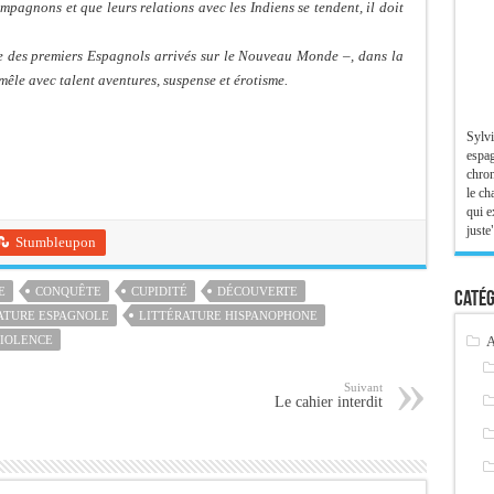
mpagnons et que leurs relations avec les Indiens se tendent, il doit
que des premiers Espagnols arrivés sur le Nouveau Monde –, dans la
mêle avec talent aventures, suspense et érotisme.
Sylvi
espag
chron
le ch
qui e
juste"
Stumbleupon
E
CONQUÊTE
CUPIDITÉ
DÉCOUVERTE
Catég
ATURE ESPAGNOLE
LITTÉRATURE HISPANOPHONE
A
IOLENCE
Suivant
Le cahier interdit