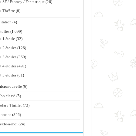
SF / Fantasy / Fantastique
(26)
Théâtre
(8)
itation
(4)
toiles
(1 099)
1 étoile
(32)
2 étoiles
(126)
3 étoiles
(369)
4 étoiles
(491)
5 étoiles
(81)
icronouvelle
(6)
on classé
(5)
olar / Thriller
(73)
Romans
(826)
exte-à-moi
(24)