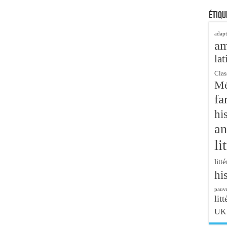
Étiqu
adapt
a
lat
Clas
Mé
fa
hi
an
li
litt
hi
pauvr
litt
UK