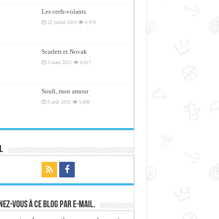
Les cerfs-volants
22 juillet 2016
4,470
Scarlett et Novak
5 mars 2021
4,017
Soufi, mon amour
9 août 2015
3,696
l
ez-vous à ce blog par e-mail.