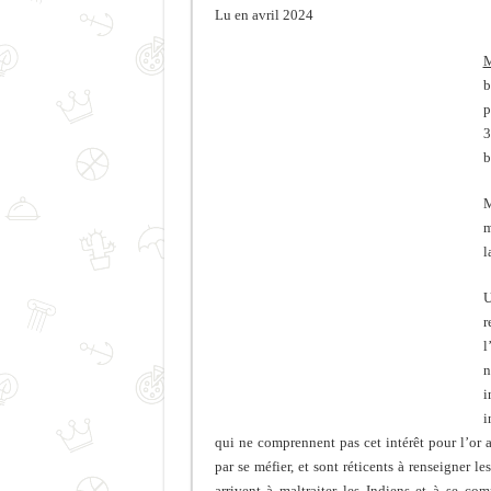
Lu en avril 2024
M
b
p
3
b
M
m
l
U
r
l
n
i
i
qui ne comprennent pas cet intérêt pour l’or 
par se méfier, et sont réticents à renseigner l
arrivent à maltraiter les Indiens et à se co