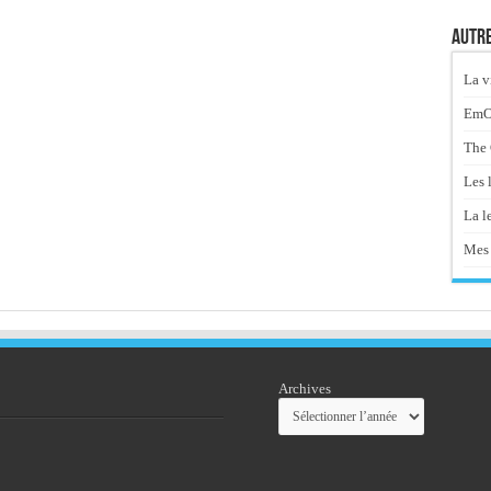
Autre
La v
EmOt
The 
Les 
La le
Mes 
Archives