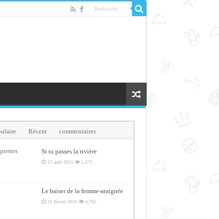
ulaire
Récent
commentaires
quettes
Si tu passes la rivière
12 août 2015
5,571
Le baiser de la femme-araignée
21 février 2016
4,765