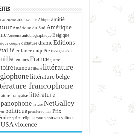
ettes
amitié
adolescence
Afrique
é au cinéma
mour
Amérique
Amérique du Sud
ine
Belgique
autobiographique
Argentine
Editions
drame
dictature
sique
couple
tailié
enfance
enquête
Espagne
exil
mille
France
femmes
guerre
littérature
stoire
humour
liberté
glophone
littérature belge
ttérature francophone
littérature
érature française
NetGalley
spanophone
nature
politique
Prix
premier roman
eté
éraire
religion
roman noir
solitude
quête
récit
USA
violence