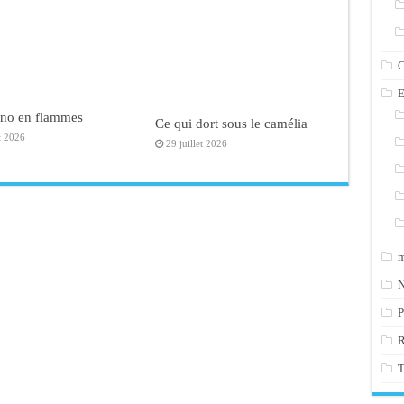
C
E
ano en flammes
Ce qui dort sous le camélia
t 2026
29 juillet 2026
m
N
P
T