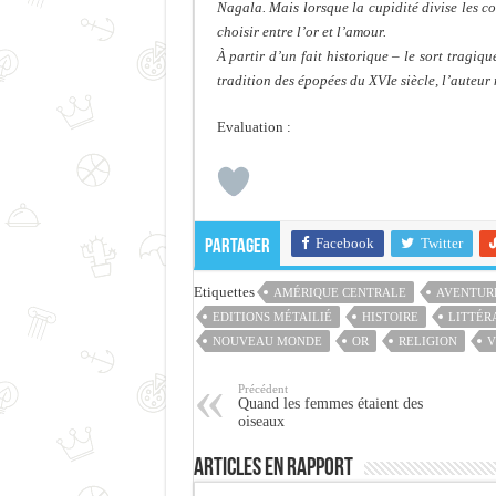
Nagala. Mais lorsque la cupidité divise les co
choisir entre l’or et l’amour.
À partir d’un fait historique – le sort tragi
tradition des épopées du XVIe siècle, l’auteur 
Evaluation :
Facebook
Twitter
Partager
Etiquettes
AMÉRIQUE CENTRALE
AVENTUR
EDITIONS MÉTAILIÉ
HISTOIRE
LITTÉR
NOUVEAU MONDE
OR
RELIGION
V
Précédent
Quand les femmes étaient des
oiseaux
Articles en rapport