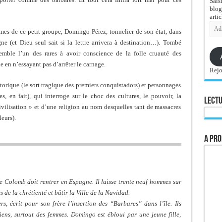
Sais
blog
artic
Adre
mes de ce petit groupe, Domingo Pérez, tonnelier de son état, dans
e-
mail
gne (et Dieu seul sait si la lettre arrivera à destination…). Tombé
ble l’un des rares à avoir conscience de la folle cruauté des
e en n’essayant pas d’arrêter le carnage.
Rejo
torique (le sort tragique des premiers conquistadors) et personnages
s, en fait), qui interroge sur le choc des cultures, le pouvoir, la
Lectu
civilisation » et d’une religion au nom desquelles tant de massacres
eurs).
A pro
e Colomb doit rentrer en Espagne. Il laisse trente neuf hommes sur
s de la chrétienté et bâtir la Ville de la Navidad.
 écrit pour son frère l’insertion des “Barbares” dans l’île. Ils
iens, surtout des femmes. Domingo est ébloui par une jeune fille,