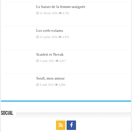
Le baiser de la femme-araignée
21 février 2016
4,765
Les cerfs-volants
22 juillet 2016
4,470
Scarlett et Novak
5 mars 2021
4,017
Soufi, mon amour
9 août 2015
3,696
Social