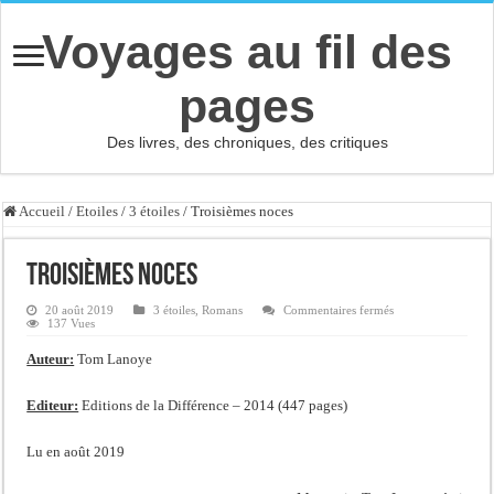
Voyages au fil des
pages
Des livres, des chroniques, des critiques
Accueil
/
Etoiles
/
3 étoiles
/
Troisièmes noces
Troisièmes noces
sur
20 août 2019
3 étoiles
,
Romans
Commentaires fermés
Troisièmes
137 Vues
noces
Auteur:
Tom Lanoye
Editeur:
Editions de la Différence – 2014 (447 pages)
Lu en août 2019