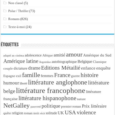
Non classé
(5)
Polar / Thriller
(73)
Romans
(826)
Texte-à-moi
(24)
Étiquettes
amour
amitié
Amérique du Sud
adolescence
Afrique
adapté au cinéma
Amérique latine
Belgique
autobiographique
Classique
Argentine
Editions Métailié
drame
enfance
enquête
dictature
couple
famille
France
histoire
femmes
Espagne
exil
guerre
littérature anglophone
littérature
humour
liberté
littérature francophone
belge
littérature
littérature hispanophone
française
nature
NetGalley
politique
Prix littéraire
premier roman
pauvreté
USA
violence
UK
religion
roman noir
solitude
quête
récit