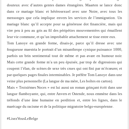
douteux avec d’autres gentes dames étrangères. Maarten se lance donc
dans ce mariage blanc et hétérosexuel avec une Noire, avec tous les
mensonges que cela implique envers les services de l’immigration. Un
mariage blanc qu’il accepte pour sa généreuse dot financière, mais qui
vire peu à peu au gris au fil des péripéties mouvementées qui émaillent
leur vie commune, et qu’un improbable attachement se tisse entre eux.
Tom Lanoye en grande forme, disais-je, parce qu’il dresse avec une
fougueuse maestria le portrait d’un misanthrope cynique puissance 1000,
parfois un brin sentimental tout de même et pas avare en humour noir.
Mais cette grande forme m’a un peu épuisée, par trop de digressions qui
coupent l’élan, de scènes de sexe très crues qui ont fini par m’écœurer, et
par quelques pages finales interminables. Je préfère Tom Lanoye dans une
veine plus personnelle (La langue de ma mère, Les boîtes en carton).
Mais « Troisièmes Noces » est lui aussi un roman grinçant écrit dans une
langue flamboyante, qui, entre Anvers et Ostende, nous emmène dans les
tréfonds d’une âme humaine en perdition et, entre les lignes, dans le
marécage du racisme et de la politique migratoire belgo-européenne.
#LisezVousLeBelge