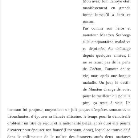
Mon avis:
Tom Lanoye était
manifestement en grande
forme lorsqu’il a écrit ce
roman.
Pas comme son héros et
narrateur. Maarten Seebregs
a la cinquantaine maladive
et déprimée. Au chômage
depuis quelques années, il
ne se remet pas de la perte
de Gaétan, l’amour de sa
vie, mort après une longue
maladie. Un jour, le destin
de Maarten change de voie,
pour le meilleur ou pour le
pire, ça reste à voir. Un
inconnu lui propose, moyennant un joli paquet d’espèces sonnantes et
trébuchantes, d’épouser sa fiancée africaine, le temps pour la demoiselle
d’obtenir un titre de séjour et la nationalité belge, après quoi elle pourra
divorcer pour épouser son fiancé (l’inconnu, donc), lequel se trouve déjà
dans le collimateur de la police des étrangers après deux mariages