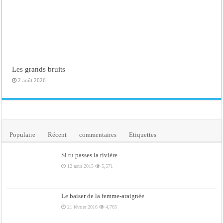
Les grands bruits
2 août 2026
Populaire
Récent
commentaires
Etiquettes
Si tu passes la rivière
12 août 2015
5,571
Le baiser de la femme-araignée
21 février 2016
4,765