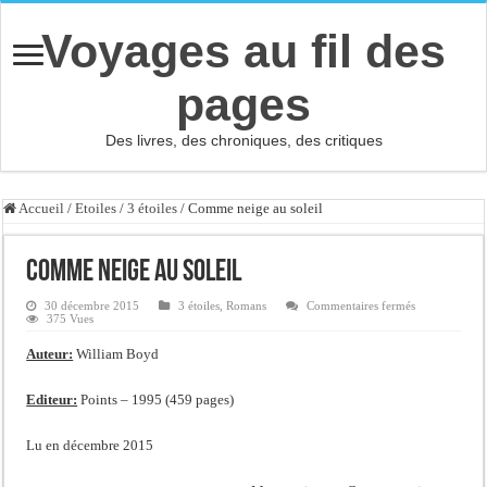
Voyages au fil des
pages
Des livres, des chroniques, des critiques
Accueil
/
Etoiles
/
3 étoiles
/
Comme neige au soleil
Comme neige au soleil
sur
30 décembre 2015
3 étoiles
,
Romans
Commentaires fermés
Comme
375 Vues
neige
au
Auteur:
William Boyd
soleil
Editeur:
Points – 1995 (459 pages)
Lu en décembre 2015