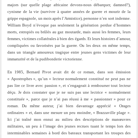
majors (sur quelle plage africaine devons-nous débarquer, damned?),
cynisme de la vie (survivre à quatre années de guerre et mourir de la
grippe espagnole, un mois après l’Armistice), personne n’en sort indemne.
William Boyd n’évoque pas seulement la génération perdue d’hommes
morts, estropiés ou brûlés au gaz moutarde, mais aussi les femmes, leurs
femmes, victimes collatérales à bien des égards. Et leurs histoires d’amour,
compliquées ou favorisées par la guerre. Ou les deux en même temps,
dans un triangle amoureux tragique entre jeunes gens victimes de leur
immaturité et de la pudibonderie victorienne.
En 1985, Bernard Pivot avait dit de ce roman, dans son émission
« Apostrophes », qu’un « lecteur normalement constitué ne peut pas ne
pas lire ce livre avec passion », et s’engageait à rembourser tout lecteur
déçu. Je dois constater que je ne suis pas une lectrice « normalement
constituée », parce que je n’ai pas réussi à me « passionner » pour ce
roman. Du même auteur, j’ai bien davantage apprécié « Orages
ordinaires » et, dans une mesure un peu moindre, « Brazzaville plage ».
Ici j’ai traîné mon ennui au milieu des descriptions de manœuvres
militaires, un peu à l’image des jeunes recrues tuant le temps lors des
interminables semaines à bord des bateaux transportant les troupes des