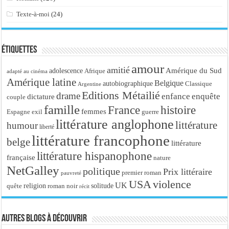
Texte-à-moi
(24)
Étiquettes
amour
amitié
Amérique du Sud
adolescence
Afrique
adapté au cinéma
Amérique latine
Belgique
autobiographique
Classique
Argentine
Editions Métailié
drame
enfance
enquête
dictature
couple
famille
France
histoire
femmes
Espagne
exil
guerre
littérature anglophone
littérature
humour
liberté
littérature francophone
belge
littérature
littérature hispanophone
française
nature
NetGalley
politique
Prix littéraire
premier roman
pauvreté
USA
violence
UK
religion
roman noir
solitude
quête
récit
Autres blogs à découvrir