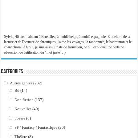
Sylvie, 46 ans, habitant à Bruxelles, à moitié belge, à moitié espagnole. En dehors de la
lecture et de l'écriture de chroniques, j'aime les voyages, la randonnée, le badminton et le
chant choral. Ah oui, je suis aussi juriste de formation, ce qui explique une certaine
obsession de l'utilisation du "mot juste" ;-)
Catégories
Autres genres
(232)
Bd
(14)
Non fiction
(137)
Nouvelles
(49)
poésie
(6)
SF / Fantasy / Fantastique
(26)
Théâtre
(8)