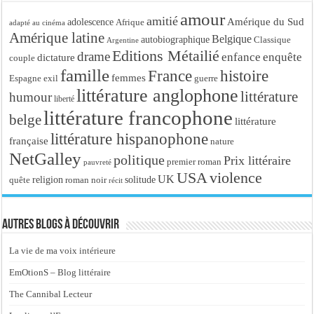
amour
amitié
Amérique du Sud
adolescence
Afrique
adapté au cinéma
Amérique latine
Belgique
autobiographique
Classique
Argentine
Editions Métailié
drame
enfance
enquête
dictature
couple
famille
France
histoire
femmes
Espagne
exil
guerre
littérature anglophone
littérature
humour
liberté
littérature francophone
belge
littérature
littérature hispanophone
française
nature
NetGalley
politique
Prix littéraire
premier roman
pauvreté
USA
violence
UK
religion
roman noir
solitude
quête
récit
Autres blogs à découvrir
La vie de ma voix intérieure
EmOtionS – Blog littéraire
The Cannibal Lecteur