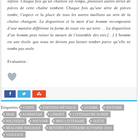
infinie. Chaque fois qu’un chaînon est rompu, plusieurs autres séries de
pièces de cette chaîne tombent. Chaque fois qu’une série de pièces
tombe, l’aspect et la place de tous les autres maillons au sein de la
chaîne changent. La disparition et la mort d’un homme recomposent
d’une manière différente la forme de toute vie sur terre … La disparition
d’un homme peut ruiner la mesure de l’ensemble des vies.[…] L’homme
est une étoile que nous ne devons pas laisser tomber parce qu’elle ne
tombe pas seule.
Evaluation :
Etiquettes
CONTE
EDITIONS MÉTAILIÉ
GUERRE
HISTOIRE
IRAK
KURDISTAN
LIBERTÉ
LITTÉRATURE KURDE
POLITIQUE
POUVOIR
PRIX LITTÉRAIRE
QUÊTE
RÉALISME MAGIQUE
RENTRÉE LITTÉRAIRE AUTOMNE 2019
VIOLENCE