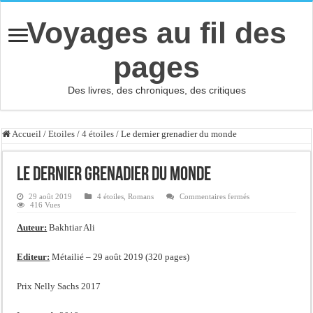
Voyages au fil des
pages
Des livres, des chroniques, des critiques
Accueil
/
Etoiles
/
4 étoiles
/
Le dernier grenadier du monde
Le dernier grenadier du monde
sur
29 août 2019
4 étoiles
,
Romans
Commentaires fermés
Le
416 Vues
dernier
grenadier
Auteur:
Bakhtiar Ali
du
monde
Editeur:
Métailié – 29 août 2019 (320 pages)
Prix Nelly Sachs 2017