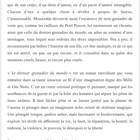
qui de son corps, d’un désir d’amour, ou d’un pacte d’amitié intangible.
Chacun d’eux a quelque chose à révéler à propos de Saryas,
l’insaisissable. Mouzzafar découvre aussi l’existence de trois grenades de
verre qui, comme les cailloux du Petit Poucet, lui montreront un chemin,
ainsi que celle du dernier grenadier du monde, un arbre au sommet d’une
montagne, sous lequel sont enfouis des rêves impossibles. Peu à peu, il
reconstituera par bribes l’histoire de son fils, cet être multiple, et de ce qui
lui est arrivé, ou pas, ou pas encore, et il connaîtra dans sa quête des
moments cruels, beaux, et encore plus cruels.
«
Le dernier grenadier du monde
» est un roman envoûtant qui vous
emmène dans sa trame sinueuse au fil d’une imagination digne des Mille
et Une Nuits. C’est un conte oriental poétique et puissant, marqué par les
souffrances de la guerre et par la folie des hommes qui sépare les pères de
leurs enfants. Il faut lâcher prise et se laisser porter par la plume de
l’auteur et plonger dans un imaginaire riche, teinté de réalisme magique.
Une plongée longue, parfois ardue, mais fascinante et bouleversante, qui
explore les récifs où affleurent la vie, la mort, la séparation, la beauté, la
trahison, la violence, le pouvoir, le désespoir et la liberté.