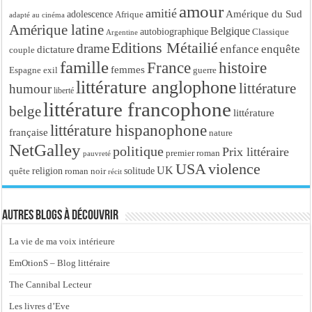
amour
amitié
Amérique du Sud
adolescence
Afrique
adapté au cinéma
Amérique latine
Belgique
autobiographique
Classique
Argentine
Editions Métailié
drame
enfance
enquête
dictature
couple
famille
France
histoire
femmes
Espagne
exil
guerre
littérature anglophone
littérature
humour
liberté
littérature francophone
belge
littérature
littérature hispanophone
française
nature
NetGalley
politique
Prix littéraire
premier roman
pauvreté
USA
violence
UK
religion
roman noir
solitude
quête
récit
Autres blogs à découvrir
La vie de ma voix intérieure
EmOtionS – Blog littéraire
The Cannibal Lecteur
Les livres d’Eve