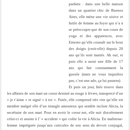
parfaite : dans une belle maison
dans un quartier chic de Buenos
Aires, elle mène une vie oisive et
futile de femme au foyer qui n’a à
se préoccuper que de son cours de
yoga et des apparences, avec
Ernesto qu’elle connaît sur le bout
des doigts (croit-elle) depuis 20
ans qu’ils sont mariés. Ah oui, et
puis elle a aussi une fille de 17
ans qui fait constamment la
gueule (mais ne vous inquiétez
pas, c’est une ado, ça lui passera).
Et puis un jour, Inès trouve dans
les affaires de son mari un coeur dessiné au rouge à lèvres, transpercé d’un
« je t’aime » et signé « à toi ». Futée, elle comprend très vite qu’elle est
membre malgré elle d’un triangle amoureux qui semble inclure Alicia, la
secrétaire de son mari. Pour en avoir le coeur net, elle suit discrètement
celui-ci et assiste à l’ « accident » qui coûte la vie à Alicia. En maîtresse-
femme imprégnée jusqu’aux cuticules de son sens du devoir conjugal,