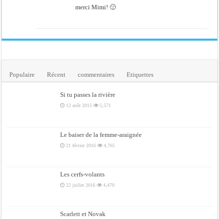
merci Mimi! 🙂
Populaire
Récent
commentaires
Etiquettes
Si tu passes la rivière
12 août 2015
5,571
Le baiser de la femme-araignée
21 février 2016
4,765
Les cerfs-volants
22 juillet 2016
4,470
Scarlett et Novak