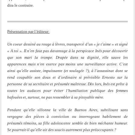
dira le contraire.
Présentation par l’éditeur:
Un coeur dessiné au rouge à lèvres, transpercé d’un « je t’aime » et signé
« A toi ». II n’en faut pas davantage à la perspicace Inés pour découvrir
que son mari la trompe. Drapée dans sa dignité, elle sauve les
apparences mais n’en exerce pas moins une surveillance active. C’est
ainsi qu’elle assiste, impuissante (et soulagée ?), à l’assassinat dont se
rend coupable son doux et d’ordinaire si prévisible Ernesto sur la
personne de sa secrétaire et présumée maîtresse. Dès lors, Inés est prête à
toutes les audaces pour éviter l’humiliation publique des femmes
bafouées et, surtout, ne pas ressembler à sa pitoyable mère.
Pendant qu’elle sillonne la ville de Buenos Aires, subtilisant sans
vergogne des pièces à conviction ou interrogeant habilement de
présumés témoins, sa fille adolescente semble de bien méchante humeur.
Se pourrait-il qu’elle ait des soucis autrement plus préoccupants ?