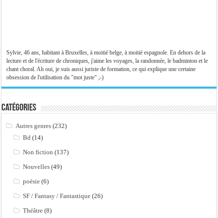
Sylvie, 46 ans, habitant à Bruxelles, à moitié belge, à moitié espagnole. En dehors de la
lecture et de l'écriture de chroniques, j'aime les voyages, la randonnée, le badminton et le
chant choral. Ah oui, je suis aussi juriste de formation, ce qui explique une certaine
obsession de l'utilisation du "mot juste" ;-)
Catégories
Autres genres
(232)
Bd
(14)
Non fiction
(137)
Nouvelles
(49)
poésie
(6)
SF / Fantasy / Fantastique
(26)
Théâtre
(8)