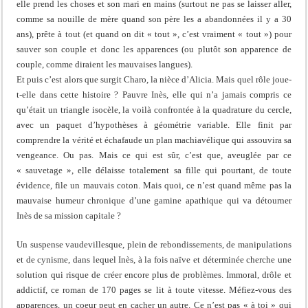
elle prend les choses et son mari en mains (surtout ne pas se laisser aller,
comme sa nouille de mère quand son père les a abandonnées il y a 30
ans), prête à tout (et quand on dit « tout », c’est vraiment « tout ») pour
sauver son couple et donc les apparences (ou plutôt son apparence de
couple, comme diraient les mauvaises langues).
Et puis c’est alors que surgit Charo, la nièce d’Alicia. Mais quel rôle joue-
t-elle dans cette histoire ? Pauvre Inès, elle qui n’a jamais compris ce
qu’était un triangle isocèle, la voilà confrontée à la quadrature du cercle,
avec un paquet d’hypothèses à géométrie variable. Elle finit par
comprendre la vérité et échafaude un plan machiavélique qui assouvira sa
vengeance. Ou pas. Mais ce qui est sûr, c’est que, aveuglée par ce
« sauvetage », elle délaisse totalement sa fille qui pourtant, de toute
évidence, file un mauvais coton. Mais quoi, ce n’est quand même pas la
mauvaise humeur chronique d’une gamine apathique qui va détourner
Inès de sa mission capitale ?
Un suspense vaudevillesque, plein de rebondissements, de manipulations
et de cynisme, dans lequel Inès, à la fois naïve et déterminée cherche une
solution qui risque de créer encore plus de problèmes. Immoral, drôle et
addictif, ce roman de 170 pages se lit à toute vitesse. Méfiez-vous des
apparences, un coeur peut en cacher un autre. Ce n’est pas « à toi » qui