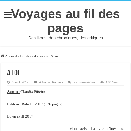
Voyages au fil des
pages
Des livres, des chroniques, des critiques
Accueil
/
Etoiles
/
4 étoiles
/
A toi
A toi
3 avril 2017
4 étoiles
,
Romans
2 commentaires
190 Vues
Auteur:
Claudia Piñeiro
Editeur:
Babel – 2017 (176 pages)
Lu en avril 2017
Mon avis:
La vie d’Inès est