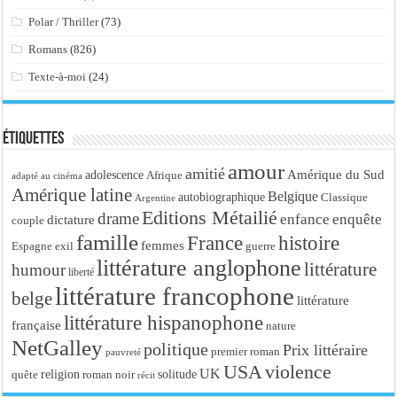
Polar / Thriller
(73)
Romans
(826)
Texte-à-moi
(24)
Étiquettes
amour
amitié
Amérique du Sud
adolescence
Afrique
adapté au cinéma
Amérique latine
Belgique
autobiographique
Classique
Argentine
Editions Métailié
drame
enfance
enquête
dictature
couple
famille
France
histoire
femmes
Espagne
exil
guerre
littérature anglophone
littérature
humour
liberté
littérature francophone
belge
littérature
littérature hispanophone
française
nature
NetGalley
politique
Prix littéraire
premier roman
pauvreté
USA
violence
UK
religion
roman noir
solitude
quête
récit