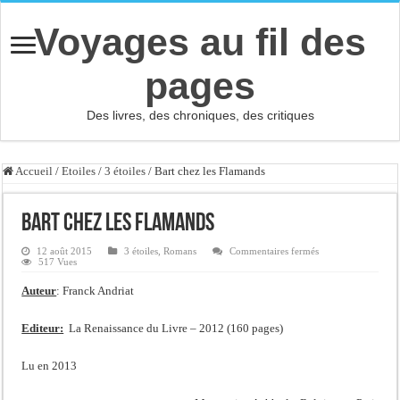
Voyages au fil des
pages
Des livres, des chroniques, des critiques
Accueil
/
Etoiles
/
3 étoiles
/
Bart chez les Flamands
Bart chez les Flamands
sur
12 août 2015
3 étoiles
,
Romans
Commentaires fermés
Bart
517 Vues
chez
les
Auteur
: Franck Andriat
Flamands
Editeur:
La Renaissance du Livre – 2012 (160 pages)
Lu en 2013