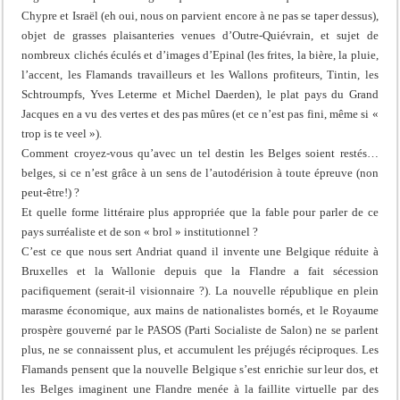
Chypre et Israël (eh oui, nous on parvient encore à ne pas se taper dessus),
objet de grasses plaisanteries venues d’Outre-Quiévrain, et sujet de
nombreux clichés éculés et d’images d’Epinal (les frites, la bière, la pluie,
l’accent, les Flamands travailleurs et les Wallons profiteurs, Tintin, les
Schtroumpfs, Yves Leterme et Michel Daerden), le plat pays du Grand
Jacques en a vu des vertes et des pas mûres (et ce n’est pas fini, même si «
trop is te veel »).
Comment croyez-vous qu’avec un tel destin les Belges soient restés…
belges, si ce n’est grâce à un sens de l’autodérision à toute épreuve (non
peut-être!) ?
Et quelle forme littéraire plus appropriée que la fable pour parler de ce
pays surréaliste et de son « brol » institutionnel ?
C’est ce que nous sert Andriat quand il invente une Belgique réduite à
Bruxelles et la Wallonie depuis que la Flandre a fait sécession
pacifiquement (serait-il visionnaire ?). La nouvelle république en plein
marasme économique, aux mains de nationalistes bornés, et le Royaume
prospère gouverné par le PASOS (Parti Socialiste de Salon) ne se parlent
plus, ne se connaissent plus, et accumulent les préjugés réciproques. Les
Flamands pensent que la nouvelle Belgique s’est enrichie sur leur dos, et
les Belges imaginent une Flandre menée à la faillite virtuelle par des