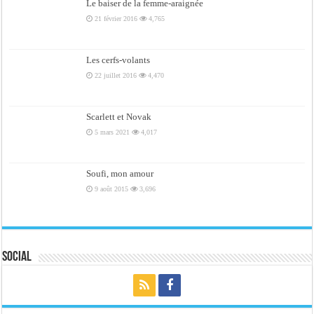
Le baiser de la femme-araignée
21 février 2016
4,765
Les cerfs-volants
22 juillet 2016
4,470
Scarlett et Novak
5 mars 2021
4,017
Soufi, mon amour
9 août 2015
3,696
Social