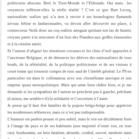
politiciens abscons. Bref, le Tiers-Monde et l’Eldorado. Oui mais…les
croyances reflètent-elles la réelle réalité ? C’est ce que Bart Lecoq,
nationaliste wallon qui n’a rien à envier à ses homologues flamands
niveau bêtise et fanfaronnades, va devoir aller découvrir sur place, à
contrecoeur. Voilà donc un coq wallon arrogant quittant son tas de fumier,
croyant partir à la rencontre d’un lion des Flandres aux griffes émoussées
et à la crinière mitée.
Et l’auteur d’aligner les situations cocasses et les clins d’oeil appuyées à
l’ancienne Belgique, et de dénoncer les dérives des nationalistes de tous
bords, de la téléréalité, de la politique politicienne et de ses visions à
court terme qui tiennent compte de tout sauf de l’intérêt général. Le PS en
particulier est dans le collimateur, avec son clientélisme atavique et son
emprise quasi monopolistique. Mais qui aime bien châtie bien, et je me
demande si les sympathies de l’auteur ne penchent pas à gauche, prêchant
(à raison, me semble-t-il) la solidarité et l’ouverture à l’autre.
Je pense qu’il faut être familier de la popote belgo-belge pour apprécier
les nombreuses références, mais ce n’est pas indispensable.
L’humour est parfois pesant et peu subtil, mais le ton est décidément bien
à l’image du pays et de ses habitants (une majorité d’entre eux, en tout
cas): bonhomme, un brin fataliste, absurde, cordial, ouvert, modeste mais