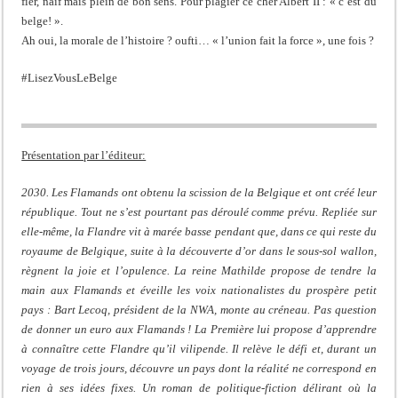
fier, naïf mais plein de bon sens. Pour plagier ce cher Albert II : « c’est du
belge! ».
Ah oui, la morale de l’histoire ? oufti… « l’union fait la force », une fois ?
#LisezVousLeBelge
Présentation par l’éditeur:
2030. Les Flamands ont obtenu la scission de la Belgique et ont créé leur
république. Tout ne s’est pourtant pas déroulé comme prévu. Repliée sur
elle-même, la Flandre vit à marée basse pendant que, dans ce qui reste du
royaume de Belgique, suite à la découverte d’or dans le sous-sol wallon,
règnent la joie et l’opulence. La reine Mathilde propose de tendre la
main aux Flamands et éveille les voix nationalistes du prospère petit
pays : Bart Lecoq, président de la NWA, monte au créneau. Pas question
de donner un euro aux Flamands ! La Première lui propose d’apprendre
à connaître cette Flandre qu’il vilipende. Il relève le défi et, durant un
voyage de trois jours, découvre un pays dont la réalité ne correspond en
rien à ses idées fixes. Un roman de politique-fiction délirant où la