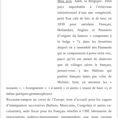
Mon avis
: Aahh, la Belgique…Petit
pays improbable à l’écheveau
institutionnel d’une rare complexité,
petit Etat créé de bric et de broc en
1830 pour satisfaire Français,
Hollandais, Anglais et Prussiens
(l’origine du fameux « compromis à
la belge » ?), dans les frontières
duquel on a rassemblé des Flamands
qui se comprennent à peine entre eux,
parce qu’ils ont autant de dialectes
que de villages (alors le français,
pensez-vous…), des Wallons qui
parlent français (mais pas celui de
Molière, hein, en attestent les «
nonante », « bourgmestre », « à tantôt » et autres « essuie de bain »), et
même quelques germanophones.
Royaume-tampon au coeur de l’Europe, terre d’accueil pour les vagues
d’immigration successives (Italiens, Marocains, Congolais et autres ex-
colonisés), asile fiscal pour les Français rebelles à l’ISF, laboratoire de
négociations politico-linguistiques interminables que nous envient