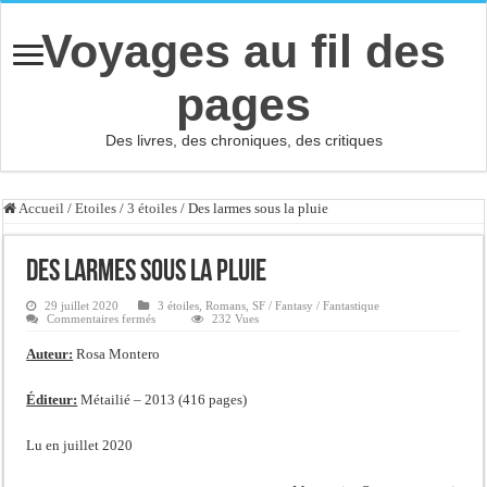
Voyages au fil des
pages
Des livres, des chroniques, des critiques
Accueil
/
Etoiles
/
3 étoiles
/
Des larmes sous la pluie
Des larmes sous la pluie
29 juillet 2020
3 étoiles
,
Romans
,
SF / Fantasy / Fantastique
sur
Commentaires fermés
232 Vues
Des
larmes
Auteur:
Rosa Montero
sous
la
pluie
Éditeur:
Métailié – 2013 (416 pages)
Lu en juillet 2020