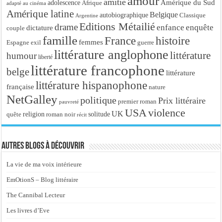
amour
amitié
Amérique du Sud
adolescence
Afrique
adapté au cinéma
Amérique latine
Belgique
autobiographique
Classique
Argentine
Editions Métailié
drame
enfance
enquête
dictature
couple
famille
France
histoire
femmes
Espagne
exil
guerre
littérature anglophone
littérature
humour
liberté
littérature francophone
belge
littérature
littérature hispanophone
française
nature
NetGalley
politique
Prix littéraire
premier roman
pauvreté
USA
violence
UK
religion
roman noir
solitude
quête
récit
Autres blogs à découvrir
La vie de ma voix intérieure
EmOtionS – Blog littéraire
The Cannibal Lecteur
Les livres d’Eve