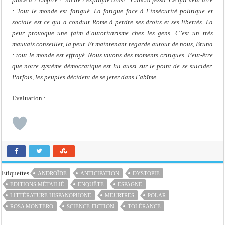
: Tout le monde est fatigué. La fatigue face à l’insécurité politique et
sociale est ce qui a conduit Rome à perdre ses droits et ses libertés. La
peur provoque une faim d’autoritarisme chez les gens. C’est un très
mauvais conseiller, la peur. Et maintenant regarde autour de nous, Bruna
: tout le monde est effrayé. Nous vivons des moments critiques. Peut-être
que notre système démocratique est lui aussi sur le point de se suicider.
Parfois, les peuples décident de se jeter dans l’abîme.
Evaluation :
Etiquettes
ANDROÏDE
ANTICIPATION
DYSTOPIE
EDITIONS MÉTAILIÉ
ENQUÊTE
ESPAGNE
LITTÉRATURE HISPANOPHONE
MEURTRES
POLAR
ROSA MONTERO
SCIENCE-FICTION
TOLÉRANCE