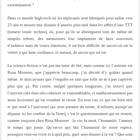
extermination ?
Dans ce monde high-tech où les réplicants sont fabriqués pour naître vers
25 ans et mourir une dizaine d’années plus tard dans les affres d’une TTT
(tumeur totale techno), où, pour qu’ils se distinguent tout de même de
simples robots, des mémoristes leur implantent de faux souvenirs
d’enfance mais de vraies émotions, il est bien difficile de savoir où est la
vérité, à qui faire confiance, et surtout, de savoir qui on est.
La science-fiction n’est pas ma tasse de thé, mais comme ici l’auteure est
Rosa Montero, que j’apprécie beaucoup, j’ai décidé d’y goûter quand
même. Je dois avouer que l’enquête en tant que telle ne m’a pas captivée
plus que ça. Par contre, malgré quelques longueurs, j’ai trouvé que
l’univers créé était très cohérent et vraisemblable, et malheureusement pas
aussi fictionnel qu’on voudrait le croire. En tout cas, ce qui est bien réel
et qui tend à l’universel (au sens premier du terme, d’ailleurs, puisqu’on
dépasse ici les confins de la Terre), c’est le questionnement qui en ressort,
comme toujours chez Rosa Montero : la vie, la mort, l’humanité, l’amour,
le temps qui passe. Qu’est-ce qui fait l’humanité de notre espèce,
pourquoi veut-on vivre et à quel prix, quel sens donner à la vie ? Que sont