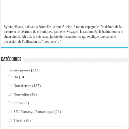
Sylvie, 46 ans, habitant à Bruxelles, à moitié belge, à moitié espagnole. En dehors de la
lecture et de l'écriture de chroniques, j'aime les voyages, la randonnée, le badminton et le
chant choral. Ah oui, je suis aussi juriste de formation, ce qui explique une certaine
obsession de l'utilisation du "mot juste" ;-)
Catégories
Autres genres
(232)
Bd
(14)
Non fiction
(137)
Nouvelles
(49)
poésie
(6)
SF / Fantasy / Fantastique
(26)
Théâtre
(8)