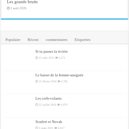
Les grands bruits
2 août 2026
Populaire
Récent
commentaires
Etiquettes
Si tu passes la rivière
12 août 2015
5,571
Le baiser de la femme-araignée
21 février 2016
4,765
Les cerfs-volants
22 juillet 2016
4,470
Scarlett et Novak
5 mars 2021
4,017