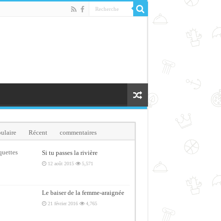
ulaire
Récent
commentaires
quettes
Si tu passes la rivière
12 août 2015
5,571
Le baiser de la femme-araignée
21 février 2016
4,765