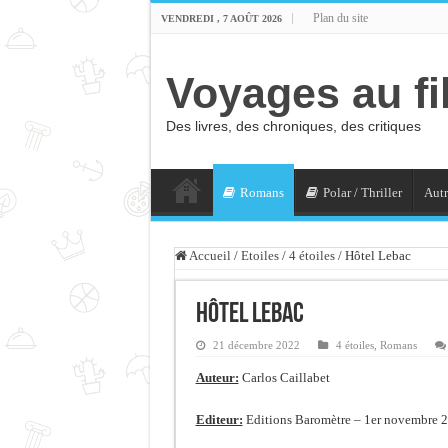
Plan du site
VENDREDI , 7 AOÛT 2026
Voyages au fi
Des livres, des chroniques, des critiques
Romans
Polar / Thriller
Autr
Accueil
/
Etoiles
/
4 étoiles
/
Hôtel Lebac
Hôtel Lebac
21 décembre 2022
4 étoiles
,
Romans
Auteur:
Carlos Caillabet
Editeur:
Editions Baromètre – 1er novembre 2