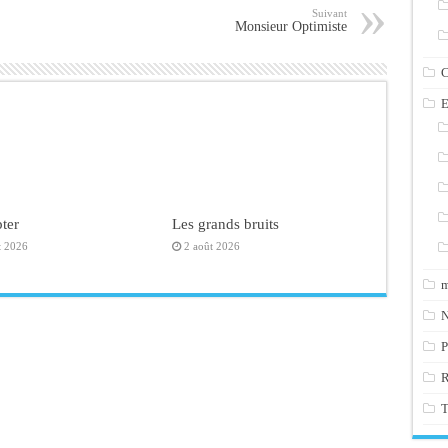
Suivant
Monsieur Optimiste
C
E
ter
Les grands bruits
t 2026
2 août 2026
m
N
P
T