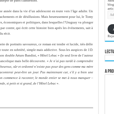
Sais
 adepte de paris clandestins.
blog
artic
e année dans la vie d’un adolescent en route vers l’âge adulte. Un
Adre
e-
’arrachements et de désillusions. Mais heureusement pour lui, le Tomy
mail
es, économiques et politiques, dans lesquelles l’Uruguay va plonger
ar contre, qui écrit cette histoire bien après les événements, sait à
u récit.
Rejo
rie de portraits savoureux, ce roman est tendre et lucide, très drôle
toute en sobriété, simple mais addictive. Sous les auspices de J.D.
Lectu
 son double Arturo Bandini, « Hôtel Lebac » (le seul livre de l’auteur
mélancolique mais belle découverte. «
Je n’ai pas tardé à comprendre
e heureux, sûr et ordonné n’existe pas pour des gens comme ma mère
A pro
raconterai peut-être un jour. Pas maintenant car, s’il y a bien une
u’on commence à raconter, le monde entier se met à nous manquer –
e, si petit et si grand, de l’Hôtel Lebac
».