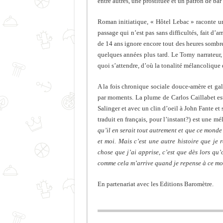
entre autres, une prostituée et un patron de bar
Roman initiatique, « Hôtel Lebac » raconte un
passage qui n’est pas sans difficultés, fait d
de 14 ans ignore encore tout des heures sombr
quelques années plus tard. Le Tomy narrateur, p
quoi s’attendre, d’où la tonalité mélancolique d
A la fois chronique sociale douce-amère et gale
par moments. La plume de Carlos Caillabet est 
Salinger et avec un clin d’oeil à John Fante et
traduit en français, pour l’instant?) est une 
qu’il en serait tout autrement et que ce mond
et moi. Mais c’est une autre histoire que je 
chose que j’ai apprise, c’est que dès lors q
comme cela m’arrive quand je repense à ce mond
En partenariat avec les Editions Baromètre.