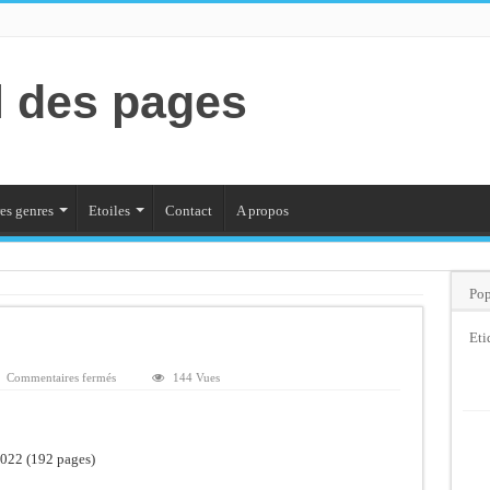
l des pages
es genres
Etoiles
Contact
A propos
Pop
Eti
sur
Commentaires fermés
144 Vues
Hôtel
Lebac
022 (192 pages)