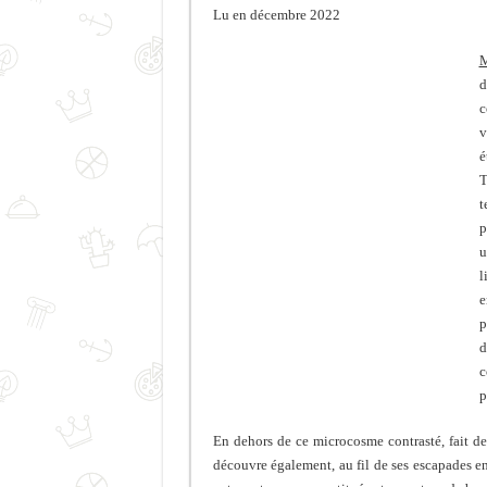
Lu en décembre 2022
M
d
c
v
é
T
t
p
u
l
e
p
d
c
p
En dehors de ce microcosme contrasté, fait de 
découvre également, au fil de ses escapades en