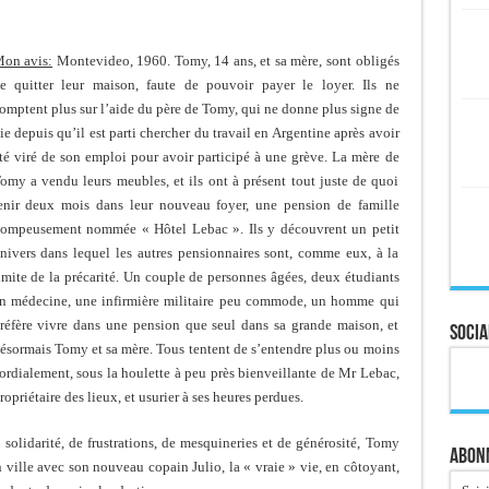
on avis:
Montevideo, 1960. Tomy, 14 ans, et sa mère, sont obligés
e quitter leur maison, faute de pouvoir payer le loyer. Ils ne
omptent plus sur l’aide du père de Tomy, qui ne donne plus signe de
ie depuis qu’il est parti chercher du travail en Argentine après avoir
té viré de son emploi pour avoir participé à une grève. La mère de
omy a vendu leurs meubles, et ils ont à présent tout juste de quoi
enir deux mois dans leur nouveau foyer, une pension de famille
ompeusement nommée « Hôtel Lebac ». Ils y découvrent un petit
nivers dans lequel les autres pensionnaires sont, comme eux, à la
imite de la précarité. Un couple de personnes âgées, deux étudiants
n médecine, une infirmière militaire peu commode, un homme qui
réfère vivre dans une pension que seul dans sa grande maison, et
Socia
ésormais Tomy et sa mère. Tous tentent de s’entendre plus ou moins
ordialement, sous la houlette à peu près bienveillante de Mr Lebac,
ropriétaire des lieux, et usurier à ses heures perdues.
solidarité, de frustrations, de mesquineries et de générosité, Tomy
Abonn
 ville avec son nouveau copain Julio, la « vraie » vie, en côtoyant,