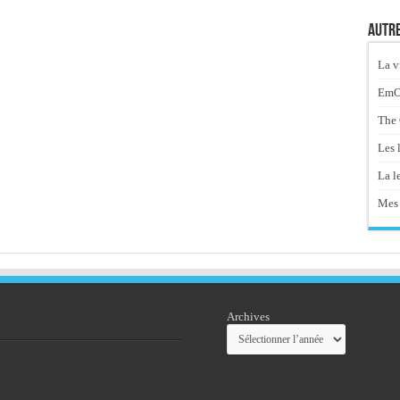
Autre
La v
EmOt
The 
Les 
La le
Mes 
Archives