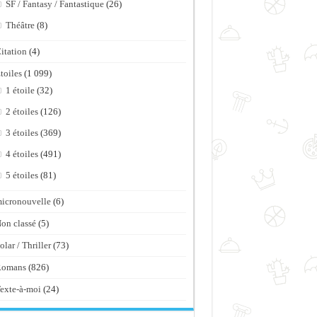
SF / Fantasy / Fantastique
(26)
Théâtre
(8)
itation
(4)
toiles
(1 099)
1 étoile
(32)
2 étoiles
(126)
3 étoiles
(369)
4 étoiles
(491)
5 étoiles
(81)
icronouvelle
(6)
on classé
(5)
olar / Thriller
(73)
Romans
(826)
exte-à-moi
(24)