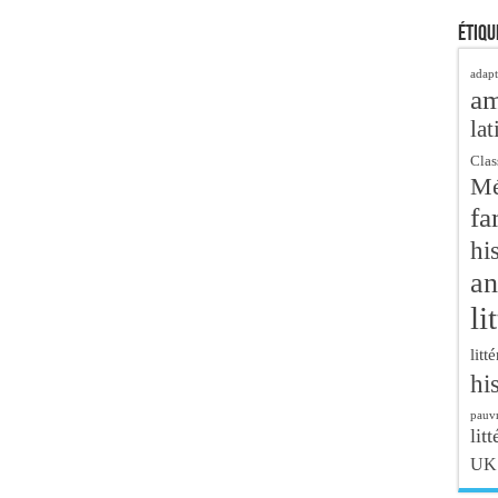
Étiqu
adapt
a
lat
Clas
Mé
fa
hi
an
li
litt
hi
pauvr
litt
UK