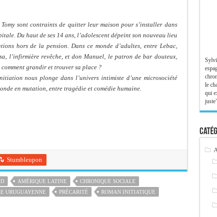
Tomy sont contraints de quitter leur maison pour s’installer dans
itale. Du haut de ses 14 ans, l’adolescent dépeint son nouveau lieu
nations hors de la pension. Dans ce monde d’adultes, entre Lebac,
lsa, l’infirmière revêche, et don Manuel, le patron de bar douteux,
Sylvi
 comment grandir et trouver sa place ?
espag
chron
itiation nous plonge dans l’univers intimiste d’une microsociété
le ch
monde en mutation, entre tragédie et comédie humaine.
qui e
juste"
Catég
A
Stumbleupon
UD
AMÉRIQUE LATINE
CHRONIQUE SOCIALE
RE URUGUAYENNE
PRÉCARITÉ
ROMAN INITIATIQUE