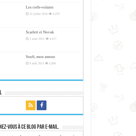
Les cerfs-volants
22 juillet 2016
4,470
Scarlett et Novak
5 mars 2021
4,017
Soufi, mon amour
9 août 2015
3,696
l
ez-vous à ce blog par e-mail.