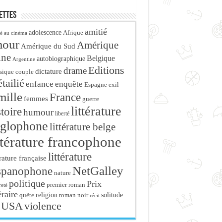
ettes
amitié
adolescence
Afrique
é au cinéma
mour
Amérique
Amérique du Sud
ine
Belgique
autobiographique
Argentine
Editions
drame
dictature
sique
couple
tailié
enfance
enquête
Espagne
exil
mille
France
femmes
guerre
littérature
stoire
humour
liberté
glophone
littérature belge
ttérature francophone
littérature
érature française
NetGalley
spanophone
nature
politique
Prix
premier roman
eté
éraire
religion
roman noir
solitude
quête
récit
USA
violence