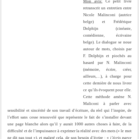
Mon avis:
Ce petit livre
retranscrit un entretien entre
Nicole Malinconi (autrice
belge) et Frédérique
Dolphijn (cinéaste,
comédienne, écrivaine
belge). Le dialogue se noue
autour de mots, choisis par
F. Dolphijn et piochés au
hasard par N. Malinconi
(mémoire, écrire, créer,
ailleurs,…), à charge pour
cette dernière de nous livrer
ce qu’ils évoquent pour elle.
Cette méthode amène N.
Maliconi à parler avec
sensibilité et sincérité de son travail d’écriture, du réel qui l’inspire, de
l’effort sans cesse renouvelé que représente le fait de s’installer devant
une page blanche alors qu’il y aurait 1000 autres choses à faire, de la
difficulté et de l’impuissance à exprimer la réalité avec des mots (« le mot
ne dit pas tout »), et malgré cela, de son besoin d’écrire : «
j’écris parce