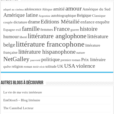
amour
amitié
Amérique du Sud
adolescence
Afrique
adapté au cinéma
Amérique latine
Belgique
autobiographique
Classique
Argentine
Editions Métailié
drame
enfance
enquête
dictature
couple
famille
France
histoire
femmes
Espagne
exil
guerre
littérature anglophone
littérature
humour
liberté
littérature francophone
belge
littérature
littérature hispanophone
française
nature
NetGalley
politique
Prix littéraire
premier roman
pauvreté
USA
violence
UK
religion
roman noir
solitude
quête
récit
Autres blogs à découvrir
La vie de ma voix intérieure
EmOtionS – Blog littéraire
The Cannibal Lecteur