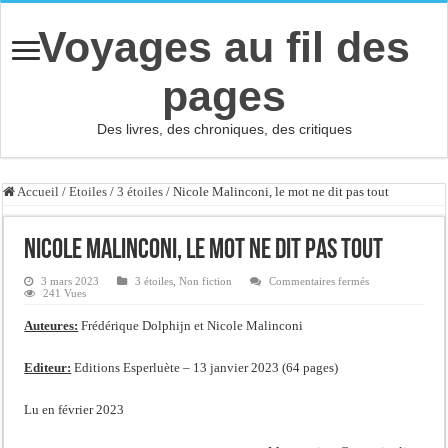
Voyages au fil des
pages
Des livres, des chroniques, des critiques
Accueil
/
Etoiles
/
3 étoiles
/
Nicole Malinconi, le mot ne dit pas tout
Nicole Malinconi, le mot ne dit pas tout
sur
3 mars 2023
3 étoiles
,
Non fiction
Commentaires fermés
Nicole
241 Vues
Malinconi,
le
Auteures:
Frédérique Dolphijn et Nicole Malinconi
mot
ne
dit
pas
Editeur:
Editions Esperluète – 13 janvier 2023 (64 pages)
tout
Lu en février 2023