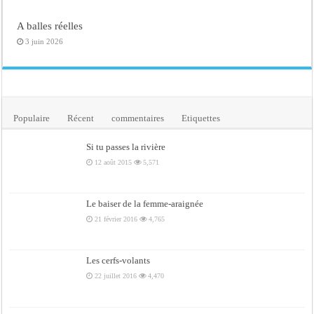
A balles réelles
3 juin 2026
Populaire
Récent
commentaires
Etiquettes
Si tu passes la rivière
12 août 2015
5,571
Le baiser de la femme-araignée
21 février 2016
4,765
Les cerfs-volants
22 juillet 2016
4,470