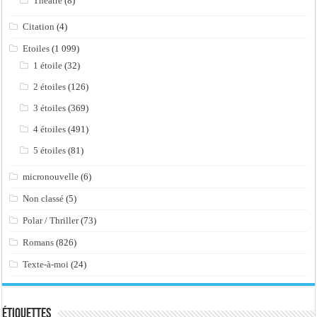
Théâtre
(8)
Citation
(4)
Etoiles
(1 099)
1 étoile
(32)
2 étoiles
(126)
3 étoiles
(369)
4 étoiles
(491)
5 étoiles
(81)
micronouvelle
(6)
Non classé
(5)
Polar / Thriller
(73)
Romans
(826)
Texte-à-moi
(24)
Étiquettes