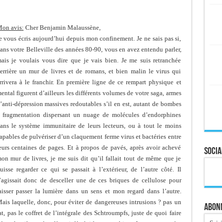
on avis:
Cher Benjamin Malaussène,
e vous écris aujourd’hui depuis mon confinement. Je ne sais pas si,
ans votre Belleville des années 80-90, vous en avez entendu parler,
ais je voulais vous dire que je vais bien. Je me suis retranchée
errière un mur de livres et de romans, et bien malin le virus qui
rrivera à le franchir. En première ligne de ce rempart physique et
ental figurent d’ailleurs les différents volumes de votre saga, armes
’anti-dépression massives redoutables s’il en est, autant de bombes
 fragmentation dispersant un nuage de molécules d’endorphines
ans le système immunitaire de leurs lecteurs, ou à tout le moins
apables de pulvériser d’un claquement ferme virus et bactéries entre
eurs centaines de pages. Et à propos de pavés, après avoir achevé
Socia
on mur de livres, je me suis dit qu’il fallait tout de même que je
uisse regarder ce qui se passait à l’extérieur, de l’autre côté. Il
’agissait donc de desceller une de ces briques de cellulose pour
aisser passer la lumière dans un sens et mon regard dans l’autre.
ais laquelle, donc, pour éviter de dangereuses intrusions ? pas un
Abonn
t, pas le coffret de l’intégrale des Schtroumpfs, juste de quoi faire