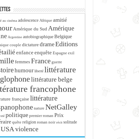
ettes
amitié
adolescence
Afrique
é au cinéma
mour
Amérique
Amérique du Sud
ine
Belgique
autobiographique
Argentine
Editions
drame
dictature
sique
couple
tailié
enfance
enquête
Espagne
exil
mille
France
femmes
guerre
littérature
stoire
humour
liberté
glophone
littérature belge
ttérature francophone
littérature
érature française
NetGalley
spanophone
nature
politique
Prix
premier roman
eté
éraire
religion
roman noir
solitude
quête
récit
USA
violence