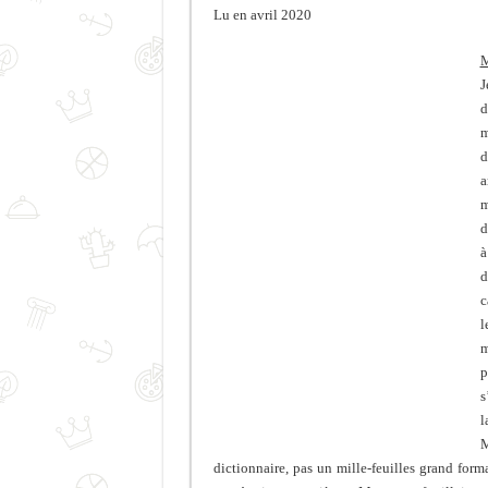
Lu en avril 2020
M
J
d
m
d
a
m
d
à
d
c
l
m
p
s
l
M
dictionnaire, pas un mille-feuilles grand forma