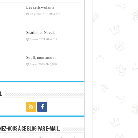
Les cerfs-volants
22 juillet 2016
4,470
Scarlett et Novak
5 mars 2021
4,017
Soufi, mon amour
9 août 2015
3,696
l
ez-vous à ce blog par e-mail.