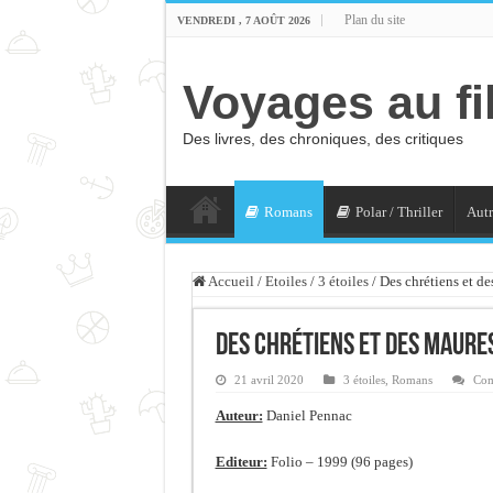
Plan du site
VENDREDI , 7 AOÛT 2026
Voyages au fi
Des livres, des chroniques, des critiques
Romans
Polar / Thriller
Autr
Accueil
/
Etoiles
/
3 étoiles
/
Des chrétiens et d
Des chrétiens et des Maure
21 avril 2020
3 étoiles
,
Romans
Com
Auteur:
Daniel Pennac
Editeur:
Folio – 1999 (96 pages)