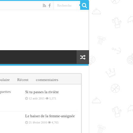
ulaire
Récent
commentaires
quettes
Si tu passes la rivière
12 août 2015
5,571
Le baiser de la femme-araignée
21 février 2016
4,765