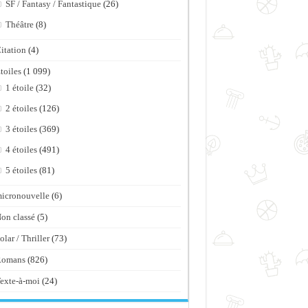
SF / Fantasy / Fantastique
(26)
Théâtre
(8)
itation
(4)
toiles
(1 099)
1 étoile
(32)
2 étoiles
(126)
3 étoiles
(369)
4 étoiles
(491)
5 étoiles
(81)
icronouvelle
(6)
on classé
(5)
olar / Thriller
(73)
Romans
(826)
exte-à-moi
(24)