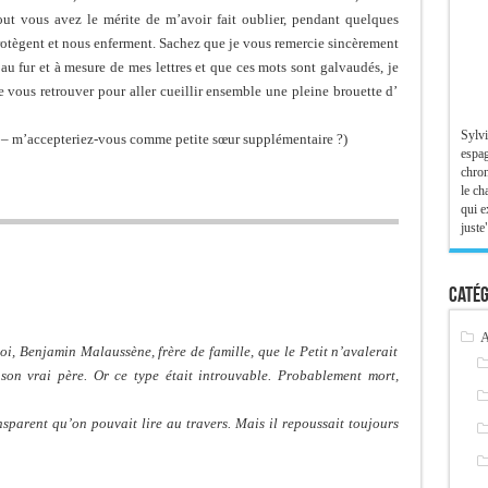
tout vous avez le mérite de m’avoir fait oublier, pendant quelques
protègent et nous enferment. Sachez que je vous remercie sincèrement
au fur et à mesure de mes lettres et que ces mots sont galvaudés, je
 vous retrouver pour aller cueillir ensemble une pleine brouette d’
Sylvi
 – m’accepteriez-vous comme petite sœur supplémentaire ?)
espag
chron
le ch
qui e
juste"
Catég
A
moi, Benjamin Malaussène, frère de famille, que le Petit n’avalerait
 son vrai père. Or ce type était introuvable. Probablement mort,
ansparent qu’on pouvait lire au travers. Mais il repoussait toujours