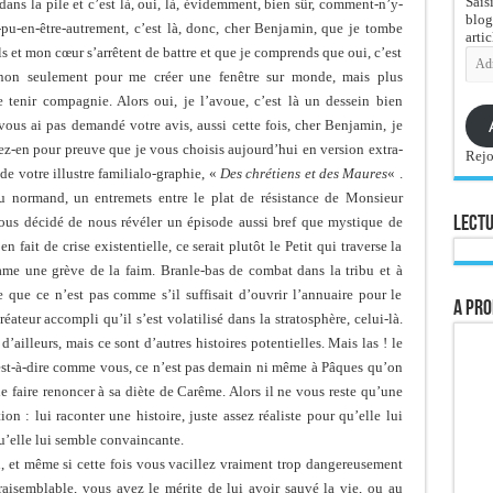
Sais
ans la pile et c’est là, oui, là, évidemment, bien sûr, comment-n’y-
blog
l-pu-en-être-autrement, c’est là, donc, cher Benjamin, que je tombe
artic
ls et mon cœur s’arrêtent de battre et que je comprends que oui, c’est
Adre
e-
non seulement pour me créer une fenêtre sur monde, mais plus
mail
tenir compagnie. Alors oui, je l’avoue, c’est là un dessein bien
vous ai pas demandé votre avis, aussi cette fois, cher Benjamin, je
ez-en pour preuve que je vous choisis aujourd’hui en version extra-
Rejo
de votre illustre familialo-graphie, «
Des chrétiens et des Maures
« .
u normand, un entremets entre le plat de résistance de Monsieur
ous décidé de nous révéler un épisode aussi bref que mystique de
Lectu
 fait de crise existentielle, ce serait plutôt le Petit qui traverse la
ntame une grève de la faim. Branle-bas de combat dans la tribu et à
e que ce n’est pas comme s’il suffisait d’ouvrir l’annuaire pour le
A pro
réateur accompli qu’il s’est volatilisé dans la stratosphère, celui-là.
’ailleurs, mais ce sont d’autres histoires potentielles. Mais las ! le
c’est-à-dire comme vous, ce n’est pas demain ni même à Pâques qu’on
 le faire renoncer à sa diète de Carême. Alors il ne vous reste qu’une
ion : lui raconter une histoire, juste assez réaliste pour qu’elle lui
qu’elle lui semble convaincante.
n, et même si cette fois vous vacillez vraiment trop dangereusement
vraisemblable, vous avez le mérite de lui avoir sauvé la vie, ou au