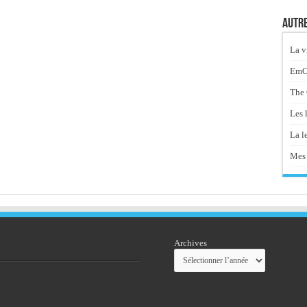
Autre
La v
EmOt
The 
Les 
La le
Mes 
Archives