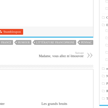
C
E
Stumbleupon
FRANCE
HUMOUR
LITTÉRATURE FRANCOPHONE
PENNAC
Suivant
Madame, vous allez m’émouvoir
m
N
P
T
ter
Les grands bruits