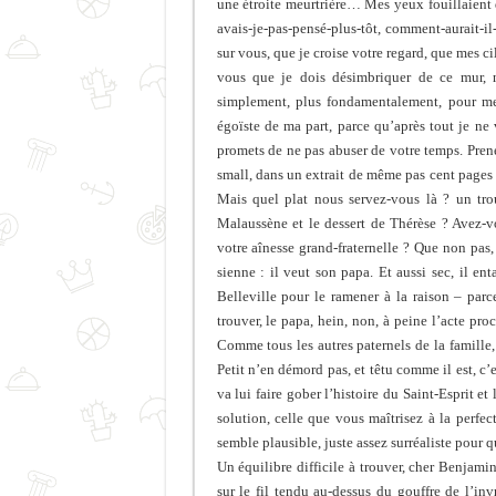
une étroite meurtrière… Mes yeux fouillaient d
avais-je-pas-pensé-plus-tôt, comment-aurait-i
sur vous, que je croise votre regard, que mes ci
vous que je dois désimbriquer de ce mur, 
simplement, plus fondamentalement, pour me 
égoïste de ma part, parce qu’après tout je ne 
promets de ne pas abuser de votre temps. Pren
small, dans un extrait de même pas cent pages 
Mais quel plat nous servez-vous là ? un tro
Malaussène et le dessert de Thérèse ? Avez-v
votre aînesse grand-fraternelle ? Que non pas, en
sienne : il veut son papa. Et aussi sec, il e
Belleville pour le ramener à la raison – parc
trouver, le papa, hein, non, à peine l’acte proc
Comme tous les autres paternels de la famille, d
Petit n’en démord pas, et têtu comme il est, 
va lui faire gober l’histoire du Saint-Esprit et
solution, celle que vous maîtrisez à la perfect
semble plausible, juste assez surréaliste pour 
Un équilibre difficile à trouver, cher Benjami
sur le fil tendu au-dessus du gouffre de l’in