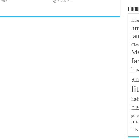
t 2026
2 août 2026
Étiqu
adapt
a
lat
Clas
Mé
fa
hi
an
li
litt
hi
pauvr
litt
UK