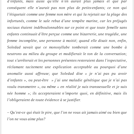
d’enfants, mais aussi qu’elle n’en aurait plus jamais et que par
conséquent elle n’aurait pas non plus de petits-enfants; ce non qui
l’étiquetait comme une femme non mère et qui la rejetait sur la plage des
infortunés, comme le sale rebut d’une tempête marine, car les préjugés
sociaux étaient indéboulonnables sur ce point et que toute femelle sans
enfants continuait d’être perçue comme une bizarrerie, une tragédie, une
femme incomplète, une personne à moitié; quand elle disait non, enfin,
Soledad savait que ce monosyllabe tomberait comme une bombe à
neutrons au milieu du groupe et modifierait le ton de la conversation;
tout s’arrêterait et les personnes présentes resteraient dans l’expectative,
réclamant tacitement une explication acceptable au pourquoi d’une
anomalie aussi affreuse; que Soledad dise « je n’ai pas pu avoir
d’enfants », ou peut-être » j’ai une maladie génétique que je n’ai pas
voulu transmettre », ou même « en réalité je suis transsexuelle et je suis
née homme »; ils accepteraient n’importe quoi, en définitive, mais ils
l’obligeraient de toute évidence à se justifier.
– Qu’est-ce qui était le pire, que l’on ne vous ait jamais aimé ou bien que
l’on ne vous aime plus?