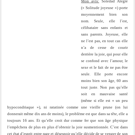
Mon avis:
Soledad Alegre
(« Solitude joyeuse ») porte
moyennement bien son
nom. Seule, elle l’est,
célibataire sans enfants et
sans parents. Joyeuse, elle
ne l’est pas, en tout cas elle
n’a de cesse de courir
derrière la joie, qui pour elle
se confond avec l’amour, le
sexe et le fait de ne pas être
seule. Elle porte encore
moins bien son âge, 60 ans
tout juste. Non pas qu’elle
soit en mauvaise santé
(même si elle est « un peu
hypocondriaque »), ni ratatinée comme une vieille prune (on lui
donnerait même dix ans de moins), le problème est que dans sa tête, elle a
toujours 16 ans. Et qu’elle croit dur comme fer que son âge physique
l’empêchera de plus en plus d’obtenir la joie susmentionnée. C’est dans
cet état d’esprit entre rage et désespoir qu’elle décide de se venger de son