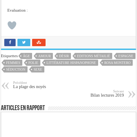
Evaluation :
Etiquettes
ÂGE
AMOUR
DÉSIR
EDITIONS MÉTAILIÉ
ESPAGNE
FEMMES
FOLIE
LITTÉRATURE HISPANOPHONE
ROSA MONTERO
SÉDUCTION
SEXE
Précédent
La plage des noyés
Suivant
Bilan lectures 2019
Articles en rapport