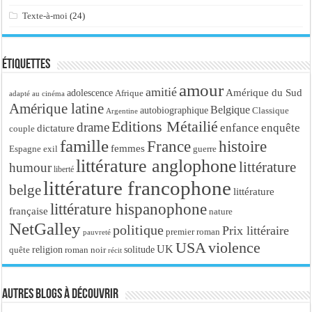
Texte-à-moi
(24)
Étiquettes
amour
amitié
Amérique du Sud
adolescence
Afrique
adapté au cinéma
Amérique latine
Belgique
autobiographique
Classique
Argentine
Editions Métailié
drame
enfance
enquête
dictature
couple
famille
France
histoire
femmes
Espagne
exil
guerre
littérature anglophone
littérature
humour
liberté
littérature francophone
belge
littérature
littérature hispanophone
française
nature
NetGalley
politique
Prix littéraire
premier roman
pauvreté
USA
violence
UK
religion
roman noir
solitude
quête
récit
Autres blogs à découvrir