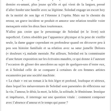
dernier ex-amant, plus jeune qu’elle et qui vient de la larguer, pressé
d’aller fonder une famille avec sa légitime. Soledad engage un escort boy
de la moitié de son âge et l’étrenne à l’opéra. Mais sur le chemin du
retour, un grave incident se produit et amorce une relation trouble voire
menaçante entre les deux faux tourtereaux.
N’allez pas croire que le personnage de Soledad (et le livre) soit
superficiel. Certes obsédée par l’apparence physique et la peur de vieillir
seule, la dame gagne cependant en profondeur quand on découvre peu à
peu son histoire familiale et sa relation avec sa sœur jumelle Dolores
(« douleurs »), malade mentale. Par ailleurs, Soledad est la commissaire
d’une future exposition sur les écrivains maudits, ce qui donne à l’auteure
l’occasion de glisser des anecdotes au sujet de quelques-uns d’entre eux,
et à Soledad celle de se comparer à certaines de ces femmes artistes
escamotées par une société machiste.
« La chair » est un roman à la fois léger et profond, loufoque et sérieux,
dans lequel les mésaventures de Soledad sont parsemées de réflexions sur
la vie, l’amour, le désir, la mort, la folie, la solitude, le féminisme. Ironique
et impétueux, il interroge sur une question vitale : comment composer
avec l’absence d’amour et le temps qui passe ?