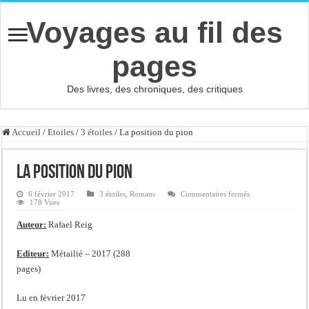
Voyages au fil des
pages
Des livres, des chroniques, des critiques
Accueil
/
Etoiles
/
3 étoiles
/
La position du pion
La position du pion
sur
6 février 2017
3 étoiles
,
Romans
Commentaires fermés
La
178 Vues
position
du
Auteur:
Rafael Reig
pion
Editeur:
Métailié – 2017 (288
pages)
Lu en février 2017