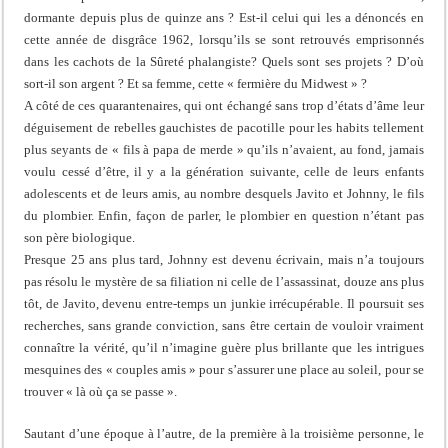
dormante depuis plus de quinze ans ? Est-il celui qui les a dénoncés en
cette année de disgrâce 1962, lorsqu’ils se sont retrouvés emprisonnés
dans les cachots de la Sûreté phalangiste? Quels sont ses projets ? D’où
sort-il son argent ? Et sa femme, cette « fermière du Midwest » ?
A côté de ces quarantenaires, qui ont échangé sans trop d’états d’âme leur
déguisement de rebelles gauchistes de pacotille pour les habits tellement
plus seyants de « fils à papa de merde » qu’ils n’avaient, au fond, jamais
voulu cessé d’être, il y a la génération suivante, celle de leurs enfants
adolescents et de leurs amis, au nombre desquels Javito et Johnny, le fils
du plombier. Enfin, façon de parler, le plombier en question n’étant pas
son père biologique.
Presque 25 ans plus tard, Johnny est devenu écrivain, mais n’a toujours
pas résolu le mystère de sa filiation ni celle de l’assassinat, douze ans plus
tôt, de Javito, devenu entre-temps un junkie irrécupérable. Il poursuit ses
recherches, sans grande conviction, sans être certain de vouloir vraiment
connaître la vérité, qu’il n’imagine guère plus brillante que les intrigues
mesquines des « couples amis » pour s’assurer une place au soleil, pour se
trouver « là où ça se passe ».
Sautant d’une époque à l’autre, de la première à la troisième personne, le