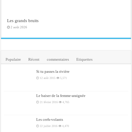
Les grands bruits
2 août 2026
Populaire
Récent
commentaires
Etiquettes
Si tu passes la rivière
12 août 2015
5,571
Le baiser de la femme-araignée
21 février 2016
4,765
Les cerfs-volants
22 juillet 2016
4,470