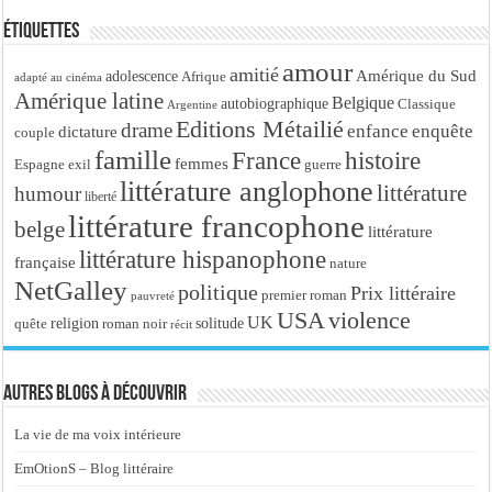
Étiquettes
amour
amitié
Amérique du Sud
adolescence
Afrique
adapté au cinéma
Amérique latine
Belgique
autobiographique
Classique
Argentine
Editions Métailié
drame
enfance
enquête
dictature
couple
famille
France
histoire
femmes
Espagne
exil
guerre
littérature anglophone
littérature
humour
liberté
littérature francophone
belge
littérature
littérature hispanophone
française
nature
NetGalley
politique
Prix littéraire
premier roman
pauvreté
USA
violence
UK
religion
roman noir
solitude
quête
récit
Autres blogs à découvrir
La vie de ma voix intérieure
EmOtionS – Blog littéraire