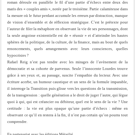
roman déroule en parallèle le fil d’une partie d’échecs entre deux des
maris des « couples amis », notée par le troisième. Partie calamiteuse dans
la mesure où le futur perdant accumule les erreurs par distraction, manque
de vision d’ensemble et de réflexion stratégique. C’est le prétexte pour
l’auteur de filer la métaphore en observant la vie de ses personnages, dont
la seule angoisse existentielle est de « réussir » et d’atteindre les hautes
sphères de la politique, de la culture, de la finance, mais au bout de quels
renoncements, quels arrangements avec leurs consciences, quelles
hypocrisies ?
Rafael Reig n’est pas tendre avec les mirages de l’avènement de la
démocratie et sa cohorte de parvenus. Seule l’innocente Lourdes trouve
grâce à ses yeux et, au passage, suscite l’empathie du lecteur. Avec une
écriture acerbe, un humour caustique et un sens de la formule imparable,
il interroge la Transition puis glisse vers les questions de la transmission,
de la transgression : quelle génération a le droit de juger l’autre, qui lègue
quoi à qui, qui est créancier ou débiteur, quel est le sens de la vie ? Une
certitude : la vie est plus opaque qu’une partie d’échecs : même en
observant ce qu’il en restera à la fin, il n’est pas certain qu’on pourra tout
comprendre.
En partenariat avec les éditions Métailié.