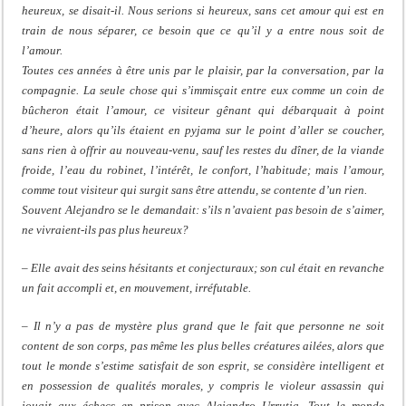
heureux, se disait-il. Nous serions si heureux, sans cet amour qui est en
train de nous séparer, ce besoin que ce qu’il y a entre nous soit de
l’amour.
Toutes ces années à être unis par le plaisir, par la conversation, par la
compagnie. La seule chose qui s’immisçait entre eux comme un coin de
bûcheron était l’amour, ce visiteur gênant qui débarquait à point
d’heure, alors qu’ils étaient en pyjama sur le point d’aller se coucher,
sans rien à offrir au nouveau-venu, sauf les restes du dîner, de la viande
froide, l’eau du robinet, l’intérêt, le confort, l’habitude; mais l’amour,
comme tout visiteur qui surgit sans être attendu, se contente d’un rien.
Souvent Alejandro se le demandait: s’ils n’avaient pas besoin de s’aimer,
ne vivraient-ils pas plus heureux?
–
Elle avait des seins hésitants et conjecturaux; son cul était en revanche
un fait accompli et, en mouvement, irréfutable.
–
Il n’y a pas de mystère plus grand que le fait que personne ne soit
content de son corps, pas même les plus belles créatures ailées, alors que
tout le monde s’estime satisfait de son esprit, se considère intelligent et
en possession de qualités morales, y compris le violeur assassin qui
jouait aux échecs en prison avec Alejandro Urrutia. Tout le monde