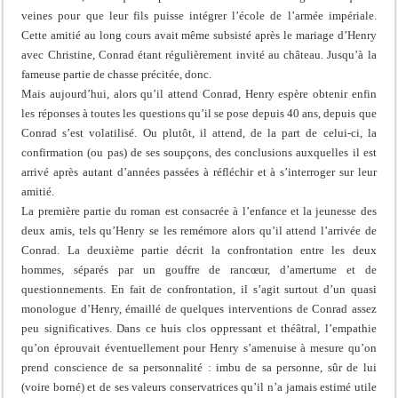
veines pour que leur fils puisse intégrer l’école de l’armée impériale.
Cette amitié au long cours avait même subsisté après le mariage d’Henry
avec Christine, Conrad étant régulièrement invité au château. Jusqu’à la
fameuse partie de chasse précitée, donc.
Mais aujourd’hui, alors qu’il attend Conrad, Henry espère obtenir enfin
les réponses à toutes les questions qu’il se pose depuis 40 ans, depuis que
Conrad s’est volatilisé. Ou plutôt, il attend, de la part de celui-ci, la
confirmation (ou pas) de ses soupçons, des conclusions auxquelles il est
arrivé après autant d’années passées à réfléchir et à s’interroger sur leur
amitié.
La première partie du roman est consacrée à l’enfance et la jeunesse des
deux amis, tels qu’Henry se les remémore alors qu’il attend l’arrivée de
Conrad. La deuxième partie décrit la confrontation entre les deux
hommes, séparés par un gouffre de rancœur, d’amertume et de
questionnements. En fait de confrontation, il s’agit surtout d’un quasi
monologue d’Henry, émaillé de quelques interventions de Conrad assez
peu significatives. Dans ce huis clos oppressant et théâtral, l’empathie
qu’on éprouvait éventuellement pour Henry s’amenuise à mesure qu’on
prend conscience de sa personnalité : imbu de sa personne, sûr de lui
(voire borné) et de ses valeurs conservatrices qu’il n’a jamais estimé utile