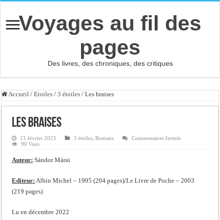
Voyages au fil des
pages
Des livres, des chroniques, des critiques
Accueil
/
Etoiles
/
3 étoiles
/
Les braises
Les braises
sur
21 février 2023
3 étoiles
,
Romans
Commentaires fermés
Les
90 Vues
braises
Auteur:
Sándor Márai
Editeur:
Albin Michel – 1995 (204 pages)/Le Livre de Poche – 2003
(219 pages)
Lu en décembre 2022