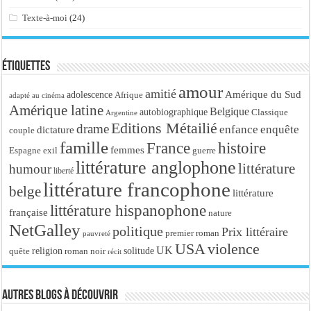
Texte-à-moi
(24)
Étiquettes
amour
amitié
Amérique du Sud
adolescence
Afrique
adapté au cinéma
Amérique latine
Belgique
autobiographique
Classique
Argentine
Editions Métailié
drame
enfance
enquête
dictature
couple
famille
France
histoire
femmes
Espagne
exil
guerre
littérature anglophone
littérature
humour
liberté
littérature francophone
belge
littérature
littérature hispanophone
française
nature
NetGalley
politique
Prix littéraire
premier roman
pauvreté
USA
violence
UK
religion
roman noir
solitude
quête
récit
Autres blogs à découvrir