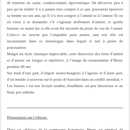
de remettre en cause, condescendant, égocentrique. On découvre peu à
peu qu’en réalité il n’a jamais rien compris à ce que pouvaient éprouver
sa femme ou son ami, qu’il n’a rien compris à l’amitié ni à l’amour. Et on
en vient à se demander s’il s’agissait réellement d’amitié, et quelle
histoire on aurait lue si elle avait été racontée du point de vue de Conrad.
Celui-ci ne suscite pas l’empathie pour autant, tant son rôle est
inconsistant dans ce monologue dans lequel il sert à peine de
ponctuation.
Malgré un style classique impeccable, cette dissection des liens d’amitié
et d’amour est longue et répétitive, à l’image du ressassement d’Henry
pendant 40 ans.
Sur fond d’une part, d’empire austro-hongrois à l’agonie et d’autre part,
d’un monde à nouveau sur le point de basculer dans un conflit mondial, «
Les braises » est une lecture sombre, étouffante, un peu laborieuse et au
final, peu ardente.
Présentation par l’éditeur:
Dans un château de la campagne hongroise, Henri, un général de