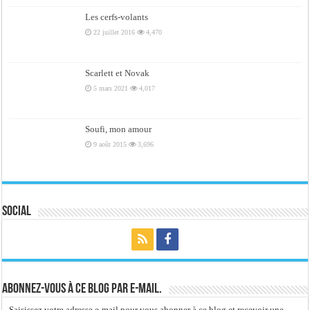
Les cerfs-volants
22 juillet 2016
4,470
Scarlett et Novak
5 mars 2021
4,017
Soufi, mon amour
9 août 2015
3,696
Social
Abonnez-vous à ce blog par e-mail.
Saisissez votre adresse e-mail pour vous abonner à ce blog et recevoir une