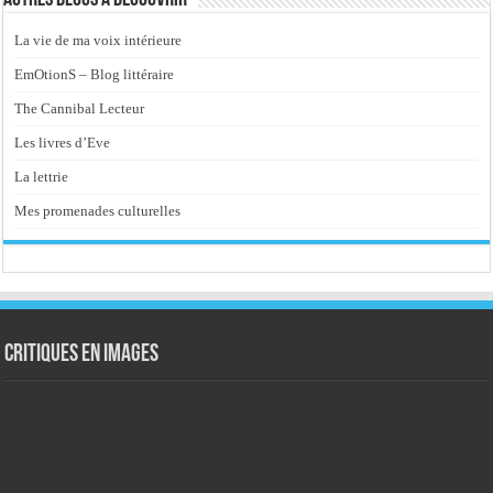
Autres blogs à découvrir
La vie de ma voix intérieure
EmOtionS – Blog littéraire
The Cannibal Lecteur
Les livres d’Eve
La lettrie
Mes promenades culturelles
Critiques en images