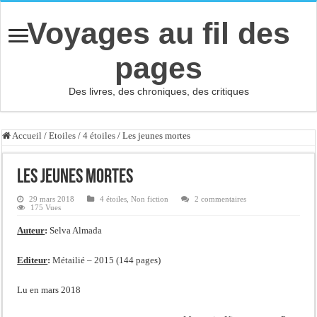
Voyages au fil des
pages
Des livres, des chroniques, des critiques
Accueil
/
Etoiles
/
4 étoiles
/
Les jeunes mortes
Les jeunes mortes
29 mars 2018
4 étoiles
,
Non fiction
2 commentaires
175 Vues
Auteur
:
Selva Almada
Editeur
:
Métailié – 2015 (144 pages)
Lu en mars 2018