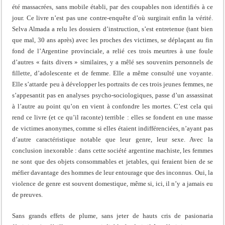
été massacrées, sans mobile établi, par des coupables non identifiés à ce
jour. Ce livre n’est pas une contre-enquête d’où surgirait enfin la vérité.
Selva Almada a relu les dossiers d’instruction, s’est entretenue (tant bien
que mal, 30 ans après) avec les proches des victimes, se déplaçant au fin
fond de l’Argentine provinciale, a relié ces trois meurtres à une foule
d’autres « faits divers » similaires, y a mêlé ses souvenirs personnels de
fillette, d’adolescente et de femme. Elle a même consulté une voyante.
Elle s’attarde peu à développer les portraits de ces trois jeunes femmes, ne
s’appesantit pas en analyses psycho-sociologiques, passe d’un assassinat
à l’autre au point qu’on en vient à confondre les mortes. C’est cela qui
rend ce livre (et ce qu’il raconte) terrible : elles se fondent en une masse
de victimes anonymes, comme si elles étaient indifférenciées, n’ayant pas
d’autre caractéristique notable que leur genre, leur sexe. Avec la
conclusion inexorable : dans cette société argentine machiste, les femmes
ne sont que des objets consommables et jetables, qui feraient bien de se
méfier davantage des hommes de leur entourage que des inconnus. Oui, la
violence de genre est souvent domestique, même si, ici, il n’y a jamais eu
de preuves.
Sans grands effets de plume, sans jeter de hauts cris de pasionaria