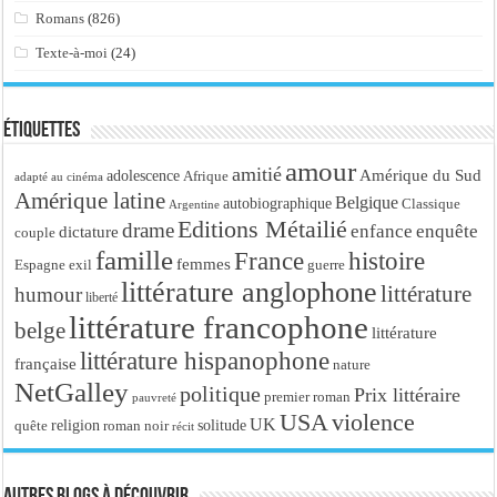
Romans
(826)
Texte-à-moi
(24)
Étiquettes
amour
amitié
Amérique du Sud
adolescence
Afrique
adapté au cinéma
Amérique latine
Belgique
autobiographique
Classique
Argentine
Editions Métailié
drame
enfance
enquête
dictature
couple
famille
France
histoire
femmes
Espagne
exil
guerre
littérature anglophone
littérature
humour
liberté
littérature francophone
belge
littérature
littérature hispanophone
française
nature
NetGalley
politique
Prix littéraire
premier roman
pauvreté
USA
violence
UK
religion
roman noir
solitude
quête
récit