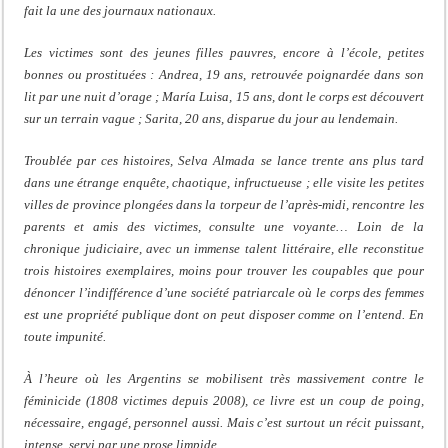
fait la une des journaux nationaux.
Les victimes sont des jeunes filles pauvres, encore à l’école, petites
bonnes ou prostituées : Andrea, 19 ans, retrouvée poignardée dans son
lit par une nuit d’orage ; María Luisa, 15 ans, dont le corps est découvert
sur un terrain vague ; Sarita, 20 ans, disparue du jour au lendemain.
Troublée par ces histoires, Selva Almada se lance trente ans plus tard
dans une étrange enquête, chaotique, infructueuse ; elle visite les petites
villes de province plongées dans la torpeur de l’après-midi, rencontre les
parents et amis des victimes, consulte une voyante… Loin de la
chronique judiciaire, avec un immense talent littéraire, elle reconstitue
trois histoires exemplaires, moins pour trouver les coupables que pour
dénoncer l’indifférence d’une société patriarcale où le corps des femmes
est une propriété publique dont on peut disposer comme on l’entend. En
toute impunité.
À l’heure où les Argentins se mobilisent très massivement contre le
féminicide (1808 victimes depuis 2008), ce livre est un coup de poing,
nécessaire, engagé, personnel aussi. Mais c’est surtout un récit puissant,
intense, servi par une prose limpide.