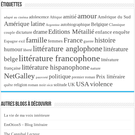
Étiquettes
amour
amitié
Amérique du Sud
adolescence
Afrique
adapté au cinéma
Amérique latine
Belgique
autobiographique
Classique
Argentine
Editions Métailié
drame
enfance
enquête
dictature
couple
famille
France
histoire
femmes
Espagne
exil
guerre
littérature anglophone
littérature
humour
liberté
littérature francophone
belge
littérature
littérature hispanophone
française
nature
NetGalley
politique
Prix littéraire
premier roman
pauvreté
USA
violence
UK
religion
roman noir
solitude
quête
récit
Autres blogs à découvrir
La vie de ma voix intérieure
EmOtionS – Blog littéraire
The Cannibal Lecteur