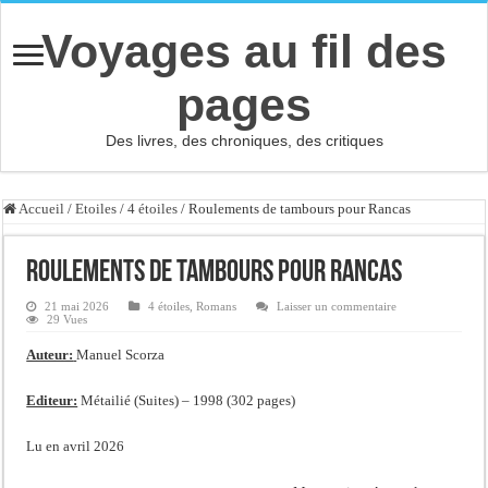
Voyages au fil des
pages
Des livres, des chroniques, des critiques
Accueil
/
Etoiles
/
4 étoiles
/
Roulements de tambours pour Rancas
Roulements de tambours pour Rancas
21 mai 2026
4 étoiles
,
Romans
Laisser un commentaire
29 Vues
Auteur:
Manuel Scorza
Editeur:
Métailié (Suites) – 1998 (302 pages)
Lu en avril 2026