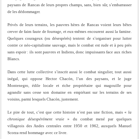
paysans de Rancas de leurs propres champs, sans, bien sûr, s’embarrasser
de les dédommager.
Privés de leurs terrains, les pauvres hères de Rancas voient leurs bêtes
crever de faim faute de fourrage, et eux-mêmes encourent aussi la famine.
Quelques courageux (ou désespérés) tentent de s’organiser pour lutter
contre ce néo-capitalisme sauvage, mais le combat est rude et à peu près
sans espoir : ils sont pauvres et Indiens, donc impuissants face aux riches
Blancs.
Dans cette lutte collective s’inscrit aussi le combat singulier, tout aussi
inégal, qui oppose Hector Chacón, l’un des paysans, et le juge
Montenegro, édile locale et riche propriétaire qui magouille pour
agrandir sans cesse son domaine en empiétant sur les terrains de ses
voisins, parmi lesquels Chacón, justement.
Le pire de tout, c’est que cette histoire n’est pas une fiction, mais «
la
chronique désespérément vraie
» du combat mené par quelques
villageois des Andes centrales entre 1950 et 1962, auxquels Manuel
Scorza rend hommage avec ce livre.