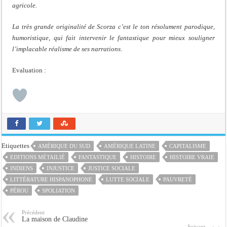
agricole.
La très grande originalité de Scorza c’est le ton résolument parodique,
humoristique, qui fait intervenir le fantastique pour mieux souligner
l’implacable réalisme de ses narrations.
Evaluation :
Etiquettes
AMÉRIQUE DU SUD
AMÉRIQUE LATINE
CAPITALISME
EDITIONS MÉTAILIÉ
FANTASTIQUE
HISTOIRE
HISTOIRE VRAIE
INDIENS
INJUSTICE
JUSTICE SOCIALE
LITTÉRATURE HISPANOPHONE
LUTTE SOCIALE
PAUVRETÉ
PÉROU
SPOLIATION
Précédent
La maison de Claudine
Suivant