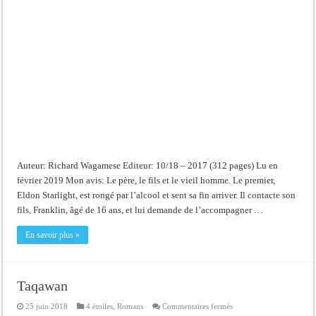
Auteur: Richard Wagamese Editeur: 10/18 – 2017 (312 pages) Lu en
février 2019 Mon avis: Le père, le fils et le vieil homme. Le premier,
Eldon Starlight, est rongé par l’alcool et sent sa fin arriver. Il contacte son
fils, Franklin, âgé de 16 ans, et lui demande de l’accompagner …
En savoir plus »
Taqawan
sur
25 juin 2018
4 étoiles
,
Romans
Commentaires fermés
Taqawan