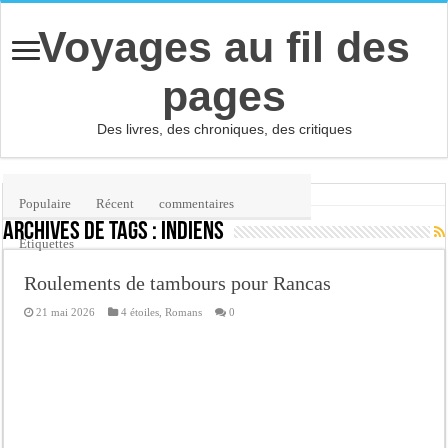
Voyages au fil des
pages
Des livres, des chroniques, des critiques
Accueil
/
Étiquette :
Indiens
Populaire
Récent
commentaires
Archives de tags :
Indiens
Etiquettes
Roulements de tambours pour Rancas
21 mai 2026
4 étoiles
,
Romans
0