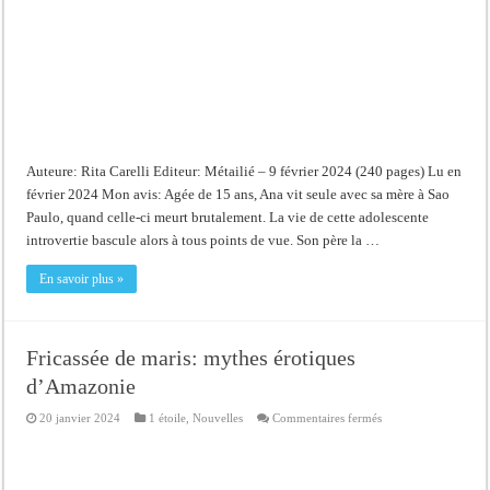
Auteure: Rita Carelli Editeur: Métailié – 9 février 2024 (240 pages) Lu en
février 2024 Mon avis: Agée de 15 ans, Ana vit seule avec sa mère à Sao
Paulo, quand celle-ci meurt brutalement. La vie de cette adolescente
introvertie bascule alors à tous points de vue. Son père la …
En savoir plus »
Fricassée de maris: mythes érotiques
d’Amazonie
sur
20 janvier 2024
1 étoile
,
Nouvelles
Commentaires fermés
Fricassée
de
maris:
mythes
érotiques