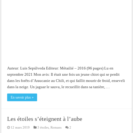
Auteur: Luis Sepúlveda Editeur: Métailié – 2016 (96 pages) Lu en
septembre 2021 Mon avis: Il était une fois un jeune chiot qui se perdit
dans les forêts d’Araucanie au Chili, et qui faillit mourir de froid, enseveli
dans la neige. Un jaguar le sauva, le recueillit dans sa tanière, …
En savoir plus »
Les étoiles s’éteignent à l’aube
12 mars 2019
3 étoiles
,
Romans
2