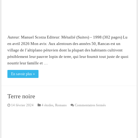
Auteur: Manuel Scorza Editeur: Métailié (Suites) – 1998 (302 pages) Lu
en avril 2026 Mon avis: Aux alentours des années 50, Rancas est un
village de l’altiplano péruvien dont la plupart des habitants cultivent
péniblement leur pauvre lopin de terre, qui leur fournit tout juste de quoi
nourrir leur famille et …
En savoir plus »
Terre noire
sur
14 février 2024
4 étoiles
,
Romans
Commentaires fermés
Terre
noire