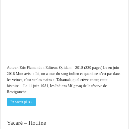
Auteur: Eric Plamondon Editeur: Quidam – 2018 (220 pages) Lu en juin
2018 Mon avis: « Ici, on a tous du sang indien et quand ce n’est pas dans
les veines, c’est sur les mains ». Tabarnak, quel crève-coeur, cette
histoire… Le 11 juin 1981, les Indiens Mi’gmaq de la réserve de
Restigouche …
En savoir plus »
Yacaré – Hotline