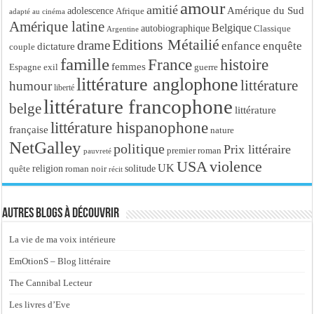
amour
amitié
Amérique du Sud
adolescence
Afrique
adapté au cinéma
Amérique latine
Belgique
autobiographique
Classique
Argentine
Editions Métailié
drame
enfance
enquête
dictature
couple
famille
France
histoire
femmes
Espagne
exil
guerre
littérature anglophone
littérature
humour
liberté
littérature francophone
belge
littérature
littérature hispanophone
française
nature
NetGalley
politique
Prix littéraire
premier roman
pauvreté
USA
violence
UK
religion
roman noir
solitude
quête
récit
Autres blogs à découvrir
La vie de ma voix intérieure
EmOtionS – Blog littéraire
The Cannibal Lecteur
Les livres d’Eve