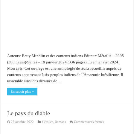
d’Amazonie
Auteurs: Betty Mindlin et des conteurs indiens Editeur: Métailié – 2005
(308 pages)/Suites – 19 janvier 2024 (336 pages) Lu en janvier 2024
Mon avis: Cet ouvrage est une anthologie de récits recueillis auprès de
conteurs appartenant à six peuples indiens de l’Amazonie brésilienne. Il
rassemble ainsi des dizaines de …
En savoir plus »
Le pays du diable
sur
27 octobre 2022
4 étoiles
,
Romans
Commentaires fermés
Le
pays
du