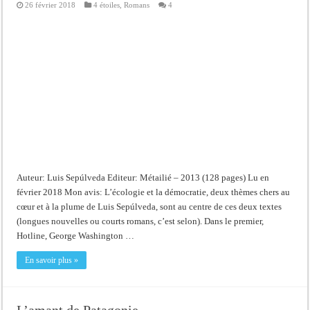
26 février 2018
4 étoiles
,
Romans
4
Auteur: Luis Sepúlveda Editeur: Métailié – 2013 (128 pages) Lu en
février 2018 Mon avis: L’écologie et la démocratie, deux thèmes chers au
cœur et à la plume de Luis Sepúlveda, sont au centre de ces deux textes
(longues nouvelles ou courts romans, c’est selon). Dans le premier,
Hotline, George Washington …
En savoir plus »
L’amant de Patagonie