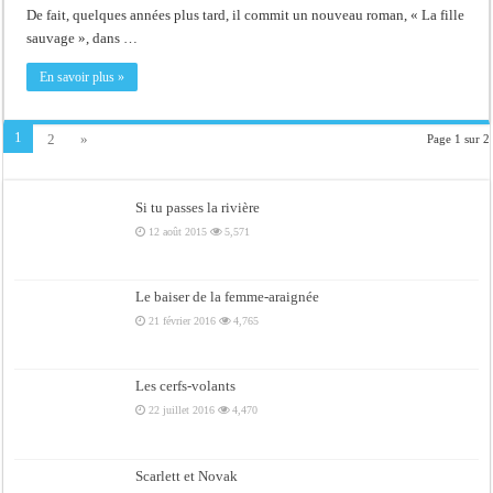
De fait, quelques années plus tard, il commit un nouveau roman, « La fille
sauvage », dans …
En savoir plus »
1
2
»
Page 1 sur 2
Si tu passes la rivière
12 août 2015
5,571
Le baiser de la femme-araignée
21 février 2016
4,765
Les cerfs-volants
22 juillet 2016
4,470
Scarlett et Novak