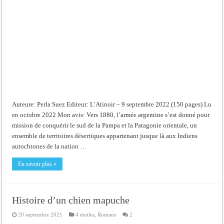
diable
Auteure: Perla Suez Editeur: L’Atinoir – 9 septembre 2022 (150 pages) Lu
en octobre 2022 Mon avis: Vers 1880, l’armée argentine s’est donné pour
mission de conquérir le sud de la Pampa et la Patagonie orientale, un
ensemble de territoires désertiques appartenant jusque là aux Indiens
autochtones de la nation …
En savoir plus »
Histoire d’un chien mapuche
20 septembre 2021
4 étoiles
,
Romans
2