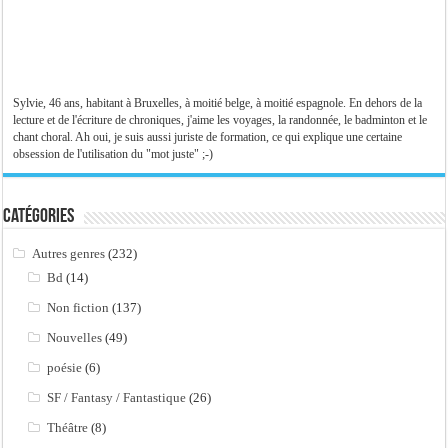
Sylvie, 46 ans, habitant à Bruxelles, à moitié belge, à moitié espagnole. En dehors de la
lecture et de l'écriture de chroniques, j'aime les voyages, la randonnée, le badminton et le
chant choral. Ah oui, je suis aussi juriste de formation, ce qui explique une certaine
obsession de l'utilisation du "mot juste" ;-)
Catégories
Autres genres
(232)
Bd
(14)
Non fiction
(137)
Nouvelles
(49)
poésie
(6)
SF / Fantasy / Fantastique
(26)
Théâtre
(8)