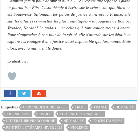
Comment fais-tu pour dormir la nuit ? » Ce livre est une réponse. Quand
la journaliste Élise Costa décide d’écrire sur le crime, son quotidien en
est bouleversé. Sillonnant les palais de justice à travers la France, elle
suit les affaires criminelles les plus médiatiques – la joggeuse de Bouloc,
Troadec, Nordahl Lelandais – et celles qui font couler moins d’encre.
Pour s’approcher à son tour de la vérité, elle s’attarde sur les détails et
explore les rouages d’une justice aussi implacable que fascinante. Mais
alors, avec la nuit vient le doute.
Evaluation :
Etiquettes
CHRONIQUES JUDICIAIRES
CRIME
FRANCE
HUMANITÉ
JOURNALISME
JUSTICE
LITTÉRATURE FRANÇAISE
LITTÉRATURE FRANCOPHONE
NETGALLEY
PROCÈS D'ASSISES
RENTRÉE LITTÉRAIRE HIVER 2023
VIOLENCE