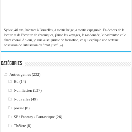
Sylvie, 46 ans, habitant à Bruxelles, à moitié belge, à moitié espagnole. En dehors de la
lecture et de l'écriture de chroniques, j'aime les voyages, la randonnée, le badminton et le
chant choral. Ah oui, je suis aussi juriste de formation, ce qui explique une certaine
obsession de l'utilisation du "mot juste" ;-)
Catégories
Autres genres
(232)
Bd
(14)
Non fiction
(137)
Nouvelles
(49)
poésie
(6)
SF / Fantasy / Fantastique
(26)
Théâtre
(8)