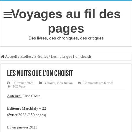
Voyages au fil des
pages
Des livres, des chroniques, des critiques
Accueil
/
Etoiles
/
3 étoiles
/
Les nuits que l’on choisit
Les nuits que l’on choisit
sur
16 février 2023
3 étoiles
,
Non fiction
Commentaires fermés
Les
102 Vues
nuits
que
Auteure:
Elise Costa
l’on
choisit
Editeur:
Marchialy – 22
février 2023 (350 pages)
Lu en janvier 2023