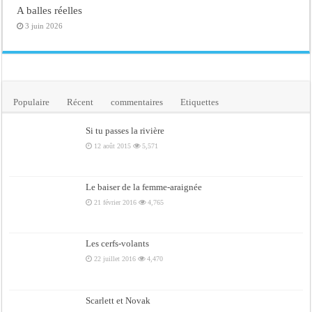
A balles réelles
3 juin 2026
Populaire
Récent
commentaires
Etiquettes
Si tu passes la rivière
12 août 2015
5,571
Le baiser de la femme-araignée
21 février 2016
4,765
Les cerfs-volants
22 juillet 2016
4,470
Scarlett et Novak