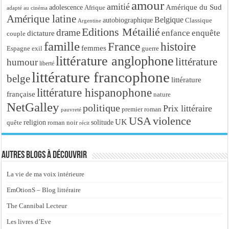
amour
amitié
Amérique du Sud
adolescence
Afrique
adapté au cinéma
Amérique latine
Belgique
autobiographique
Classique
Argentine
Editions Métailié
drame
enfance
enquête
dictature
couple
famille
France
histoire
femmes
Espagne
exil
guerre
littérature anglophone
littérature
humour
liberté
littérature francophone
belge
littérature
littérature hispanophone
française
nature
NetGalley
politique
Prix littéraire
premier roman
pauvreté
USA
violence
UK
religion
roman noir
solitude
quête
récit
Autres blogs à découvrir
La vie de ma voix intérieure
EmOtionS – Blog littéraire
The Cannibal Lecteur
Les livres d’Eve