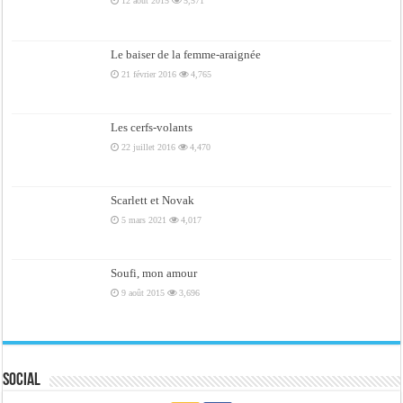
12 août 2015
5,571
Le baiser de la femme-araignée
21 février 2016
4,765
Les cerfs-volants
22 juillet 2016
4,470
Scarlett et Novak
5 mars 2021
4,017
Soufi, mon amour
9 août 2015
3,696
Social