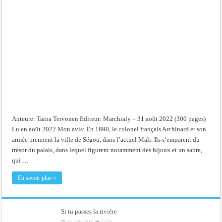
Les
otages
:
Contre-
histoire
d’un
butin
colonial
Auteure: Taina Tervonen Editeur: Marchialy – 31 août 2022 (300 pages)
Lu en août 2022 Mon avis: En 1890, le colonel français Archinard et son
armée prennent la ville de Ségou, dans l’actuel Mali. Ils s’emparent du
trésor du palais, dans lequel figurent notamment des bijoux et un sabre,
qui …
En savoir plus »
Si tu passes la rivière