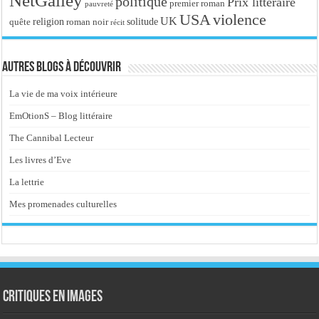
NetGalley
politique
Prix littéraire
premier roman
pauvreté
USA
violence
UK
religion
roman noir
solitude
quête
récit
Autres blogs à découvrir
La vie de ma voix intérieure
EmOtionS – Blog littéraire
The Cannibal Lecteur
Les livres d’Eve
La lettrie
Mes promenades culturelles
Critiques en images