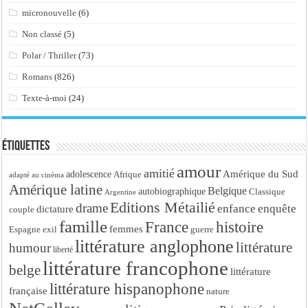
micronouvelle
(6)
Non classé
(5)
Polar / Thriller
(73)
Romans
(826)
Texte-à-moi
(24)
Étiquettes
amour
amitié
Amérique du Sud
adolescence
Afrique
adapté au cinéma
Amérique latine
Belgique
autobiographique
Classique
Argentine
Editions Métailié
drame
enfance
enquête
dictature
couple
famille
France
histoire
femmes
Espagne
exil
guerre
littérature anglophone
littérature
humour
liberté
littérature francophone
belge
littérature
littérature hispanophone
française
nature