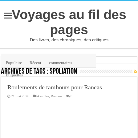
Voyages au fil des
pages
Des livres, des chroniques, des critiques
Accueil
/
Étiquette :
spoliation
Populaire
Récent
commentaires
Archives de tags :
spoliation
Etiquettes
Roulements de tambours pour Rancas
21 mai 2026
4 étoiles
,
Romans
0