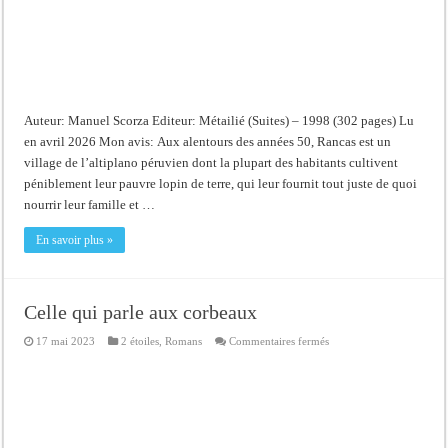
Auteur: Manuel Scorza Editeur: Métailié (Suites) – 1998 (302 pages) Lu
en avril 2026 Mon avis: Aux alentours des années 50, Rancas est un
village de l’altiplano péruvien dont la plupart des habitants cultivent
péniblement leur pauvre lopin de terre, qui leur fournit tout juste de quoi
nourrir leur famille et …
En savoir plus »
Celle qui parle aux corbeaux
sur
17 mai 2023
2 étoiles
,
Romans
Commentaires fermés
Celle
qui
parle
aux
corbeaux