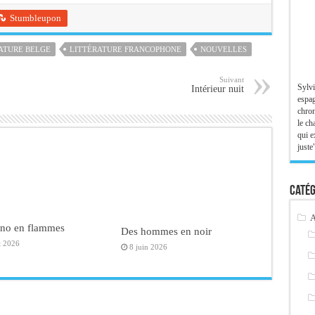
Stumbleupon
ATURE BELGE
LITTÉRATURE FRANCOPHONE
NOUVELLES
Suivant
Sylvi
Intérieur nuit
espag
chron
le ch
qui e
juste"
Catég
A
ano en flammes
Des hommes en noir
t 2026
8 juin 2026