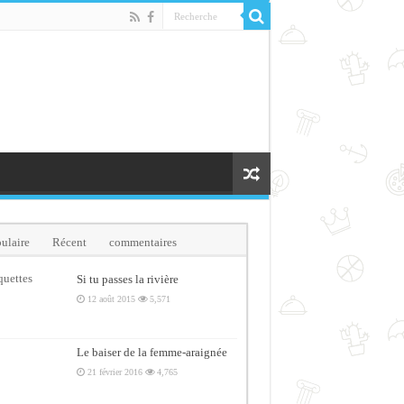
ulaire
Récent
commentaires
quettes
Si tu passes la rivière
12 août 2015
5,571
Le baiser de la femme-araignée
21 février 2016
4,765