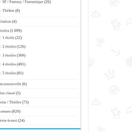
SF / Fantasy / Fantastique
(26)
Théâtre
(8)
itation
(4)
toiles
(1 099)
1 étoile
(32)
2 étoiles
(126)
3 étoiles
(369)
4 étoiles
(491)
5 étoiles
(81)
icronouvelle
(6)
on classé
(5)
olar / Thriller
(73)
Romans
(826)
exte-à-moi
(24)