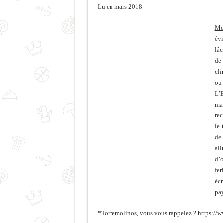
Lu en mars 2018
Mo
év
lâc
de 
cli
ou
L’E
mai
rec
le 
de 
all
d’o
fer
écr
pay
*Torremolinos, vous vous rappelez ? https