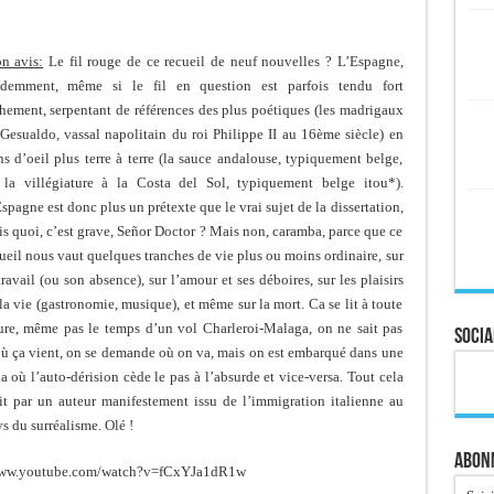
n avis:
Le fil rouge de ce recueil de neuf nouvelles ? L’Espagne,
idemment, même si le fil en question est parfois tendu fort
hement, serpentant de références des plus poétiques (les madrigaux
Gesualdo, vassal napolitain du roi Philippe II au 16ème siècle) en
ns d’oeil plus terre à terre (la sauce andalouse, typiquement belge,
 la villégiature à la Costa del Sol, typiquement belge itou*).
spagne est donc plus un prétexte que le vrai sujet de la dissertation,
s quoi, c’est grave, Señor Doctor ? Mais non, caramba, parce que ce
ueil nous vaut quelques tranches de vie plus ou moins ordinaire, sur
travail (ou son absence), sur l’amour et ses déboires, sur les plaisirs
la vie (gastronomie, musique), et même sur la mort. Ca se lit à toute
ure, même pas le temps d’un vol Charleroi-Malaga, on ne sait pas
Socia
ù ça vient, on se demande où on va, mais on est embarqué dans une
ia où l’auto-dérision cède le pas à l’absurde et vice-versa. Tout cela
it par un auteur manifestement issu de l’immigration italienne au
s du surréalisme. Olé !
Abonn
://www.youtube.com/watch?v=fCxYJa1dR1w