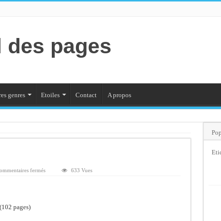
l des pages
es genres
Etoiles
Contact
A propos
Pop
Eti
sur
ommentaires fermés
633 Vues
Contes
espagnols
(102 pages)