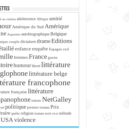
ettes
amitié
adolescence
Afrique
é au cinéma
mour
Amérique
Amérique du Sud
ine
Belgique
autobiographique
Argentine
Editions
drame
dictature
sique
couple
tailié
enfance
enquête
Espagne
exil
mille
France
femmes
guerre
littérature
stoire
humour
liberté
glophone
littérature belge
ttérature francophone
littérature
érature française
NetGalley
spanophone
nature
politique
Prix
premier roman
eté
éraire
religion
roman noir
solitude
quête
récit
USA
violence