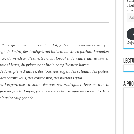
Sais
blog
artic
Adre
e-
mail
Rejo
l’Ibère qui ne manque pas de culot, faites la connaissance du type
enge de Pedro, des immigrés qui boivent du vin en parlant bagnoles,
iar, du vendeur d’extincteurs philosophe, du cadre qui se tire en
Lectu
 notes bleues, du prince napolitain complètement barge.
-dedans, plein d’autres, des fous, des sages, des salauds, des poètes,
s, des comme vous, des comme moi, des humains quoi!
A pro
s l’expérience suivante: écoutez ses madrigaux, lisez ensuite la
 pouvez pas la louper, puis réécoutez la musique de Gesualdo. Elle
 n’auriez soupçonnée…