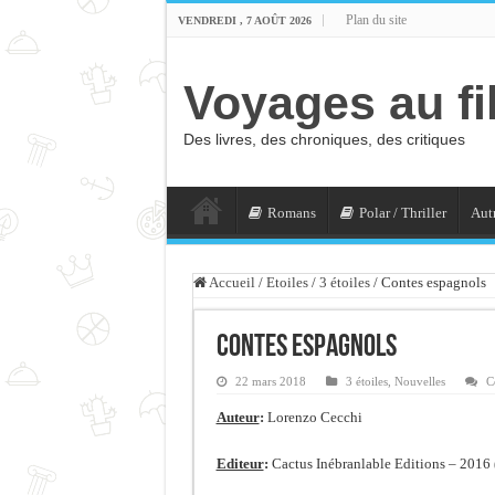
Plan du site
VENDREDI , 7 AOÛT 2026
Voyages au fi
Des livres, des chroniques, des critiques
Romans
Polar / Thriller
Autr
Accueil
/
Etoiles
/
3 étoiles
/
Contes espagnols
Contes espagnols
22 mars 2018
3 étoiles
,
Nouvelles
C
Auteur
:
Lorenzo Cecchi
Editeur
:
Cactus Inébranlable Editions – 2016 