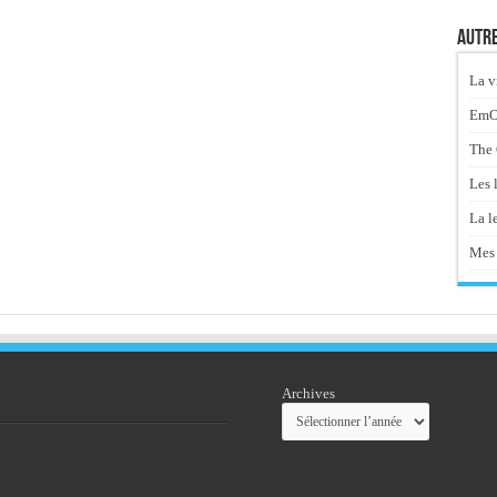
Autre
La v
EmOt
The 
Les 
La le
Mes 
Archives