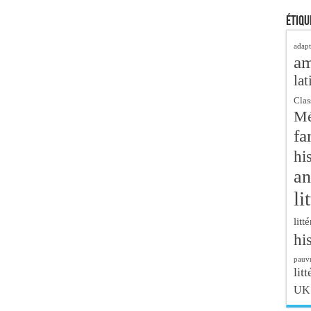
Étiqu
adapt
a
lat
Clas
Mé
fa
hi
an
li
litt
hi
pauvr
litt
UK