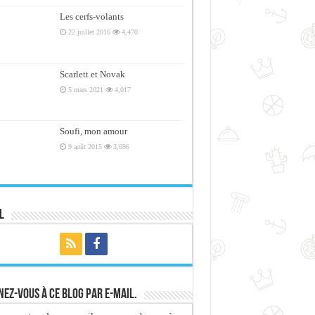
Les cerfs-volants
22 juillet 2016
4,470
Scarlett et Novak
5 mars 2021
4,017
Soufi, mon amour
9 août 2015
3,696
l
ez-vous à ce blog par e-mail.