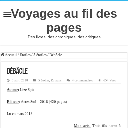
Voyages au fil des
pages
Des livres, des chroniques, des critiques
Accueil
/
Etoiles
/
5 étoiles
/
Débâcle
Débâcle
5 avril 2018
5 étoiles
,
Romans
4 commentaires
654 Vues
Auteur
:
Lize Spit
Editeur
:
Actes Sud – 2018 (420 pages)
Lu en mars 2018
Mon avis:
Trois fils narratifs