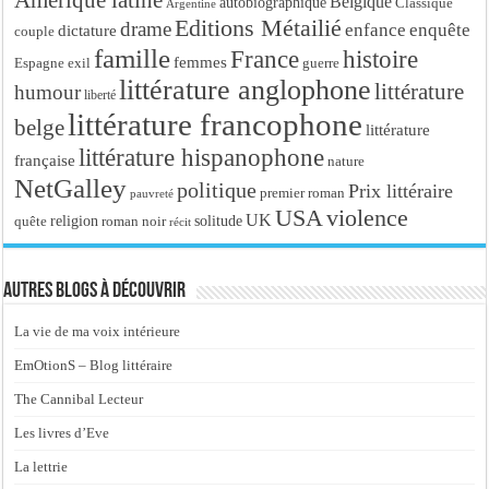
Amérique latine
Belgique
autobiographique
Classique
Argentine
Editions Métailié
drame
enfance
enquête
dictature
couple
famille
France
histoire
femmes
Espagne
exil
guerre
littérature anglophone
littérature
humour
liberté
littérature francophone
belge
littérature
littérature hispanophone
française
nature
NetGalley
politique
Prix littéraire
premier roman
pauvreté
USA
violence
UK
religion
roman noir
solitude
quête
récit
Autres blogs à découvrir
La vie de ma voix intérieure
EmOtionS – Blog littéraire
The Cannibal Lecteur
Les livres d’Eve
La lettrie