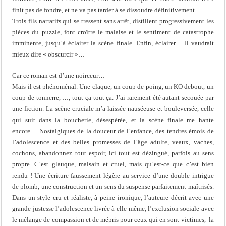
finit pas de fondre, et ne va pas tarder à se dissoudre définitivement.
Trois fils narratifs qui se tressent sans arrêt, distillent progressivement les
pièces du puzzle, font croître le malaise et le sentiment de catastrophe
imminente, jusqu’à éclairer la scène finale. Enfin, éclairer… Il vaudrait
mieux dire « obscurcir »…
Car ce roman est d’une noirceur…
Mais il est phénoménal. Une claque, un coup de poing, un KO debout, un
coup de tonnerre, …, tout ça tout ça. J’ai rarement été autant secouée par
une fiction. La scène cruciale m’a laissée nauséeuse et bouleversée, celle
qui suit dans la boucherie, désespérée, et la scène finale me hante
encore… Nostalgiques de la douceur de l’enfance, des tendres émois de
l’adolescence et des belles promesses de l’âge adulte, veaux, vaches,
cochons, abandonnez tout espoir, ici tout est dézingué, parfois au sens
propre. C’est glauque, malsain et cruel, mais qu’est-ce que c’est bien
rendu ! Une écriture faussement légère au service d’une double intrigue
de plomb, une construction et un sens du suspense parfaitement maîtrisés.
Dans un style cru et réaliste, à peine ironique, l’auteure décrit avec une
grande justesse l’adolescence livrée à elle-même, l’exclusion sociale avec
le mélange de compassion et de mépris pour ceux qui en sont victimes, la