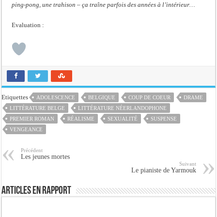
ping-pong, une trahison – ça traîne parfois des années à l’intérieur…
Evaluation :
Etiquettes
ADOLESCENCE
BELGIQUE
COUP DE COEUR
DRAME
LITTÉRATURE BELGE
LITTÉRATURE NÉERLANDOPHONE
PREMIER ROMAN
RÉALISME
SEXUALITÉ
SUSPENSE
VENGEANCE
Précédent
Les jeunes mortes
Suivant
Le pianiste de Yarmouk
Articles en rapport