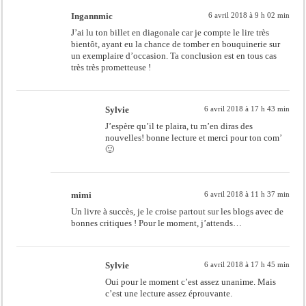
Ingannmic
6 avril 2018 à 9 h 02 min
J’ai lu ton billet en diagonale car je compte le lire très
bientôt, ayant eu la chance de tomber en bouquinerie sur
un exemplaire d’occasion. Ta conclusion est en tous cas
très très prometteuse !
Sylvie
6 avril 2018 à 17 h 43 min
J’espère qu’il te plaira, tu m’en diras des
nouvelles! bonne lecture et merci pour ton com’
🙂
mimi
6 avril 2018 à 11 h 37 min
Un livre à succès, je le croise partout sur les blogs avec de
bonnes critiques ! Pour le moment, j’attends…
Sylvie
6 avril 2018 à 17 h 45 min
Oui pour le moment c’est assez unanime. Mais
c’est une lecture assez éprouvante.