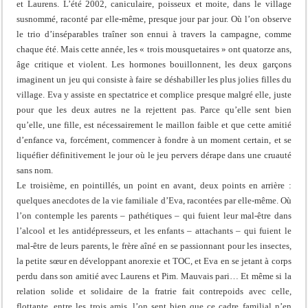
et Laurens. L’été 2002, caniculaire, poisseux et moite, dans le village
susnommé, raconté par elle-même, presque jour par jour. Où l’on observe
le trio d’inséparables traîner son ennui à travers la campagne, comme
chaque été. Mais cette année, les « trois mousquetaires » ont quatorze ans,
âge critique et violent. Les hormones bouillonnent, les deux garçons
imaginent un jeu qui consiste à faire se déshabiller les plus jolies filles du
village. Eva y assiste en spectatrice et complice presque malgré elle, juste
pour que les deux autres ne la rejettent pas. Parce qu’elle sent bien
qu’elle, une fille, est nécessairement le maillon faible et que cette amitié
d’enfance va, forcément, commencer à fondre à un moment certain, et se
liquéfier définitivement le jour où le jeu pervers dérape dans une cruauté
sans nom.
Le troisième, en pointillés, un point en avant, deux points en arrière :
quelques anecdotes de la vie familiale d’Eva, racontées par elle-même. Où
l’on contemple les parents – pathétiques – qui fuient leur mal-être dans
l’alcool et les antidépresseurs, et les enfants – attachants – qui fuient le
mal-être de leurs parents, le frère aîné en se passionnant pour les insectes,
la petite sœur en développant anorexie et TOC, et Eva en se jetant à corps
perdu dans son amitié avec Laurens et Pim. Mauvais pari… Et même si la
relation solide et solidaire de la fratrie fait contrepoids avec celle,
flottante, entre les trois amis, l’on sent bien que ce cadre familial n’en