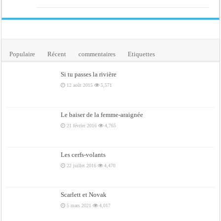
Populaire
Récent
commentaires
Etiquettes
Si tu passes la rivière
12 août 2015
5,571
Le baiser de la femme-araignée
21 février 2016
4,765
Les cerfs-volants
22 juillet 2016
4,470
Scarlett et Novak
5 mars 2021
4,017