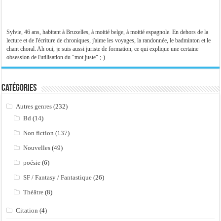
Sylvie, 46 ans, habitant à Bruxelles, à moitié belge, à moitié espagnole. En dehors de la
lecture et de l'écriture de chroniques, j'aime les voyages, la randonnée, le badminton et le
chant choral. Ah oui, je suis aussi juriste de formation, ce qui explique une certaine
obsession de l'utilisation du "mot juste" ;-)
Catégories
Autres genres
(232)
Bd
(14)
Non fiction
(137)
Nouvelles
(49)
poésie
(6)
SF / Fantasy / Fantastique
(26)
Théâtre
(8)
Citation
(4)