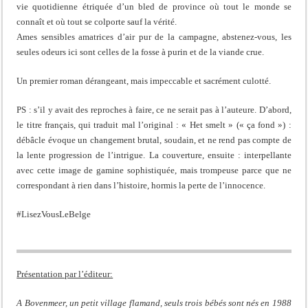
vie quotidienne étriquée d’un bled de province où tout le monde se
connaît et où tout se colporte sauf la vérité.
Ames sensibles amatrices d’air pur de la campagne, abstenez-vous, les
seules odeurs ici sont celles de la fosse à purin et de la viande crue.
Un premier roman dérangeant, mais impeccable et sacrément culotté.
PS : s’il y avait des reproches à faire, ce ne serait pas à l’auteure. D’abord,
le titre français, qui traduit mal l’original : « Het smelt » (« ça fond ») :
débâcle évoque un changement brutal, soudain, et ne rend pas compte de
la lente progression de l’intrigue. La couverture, ensuite : interpellante
avec cette image de gamine sophistiquée, mais trompeuse parce que ne
correspondant à rien dans l’histoire, hormis la perte de l’innocence.
#LisezVousLeBelge
Présentation par l’éditeur:
A Bovenmeer, un petit village flamand, seuls trois bébés sont nés en 1988