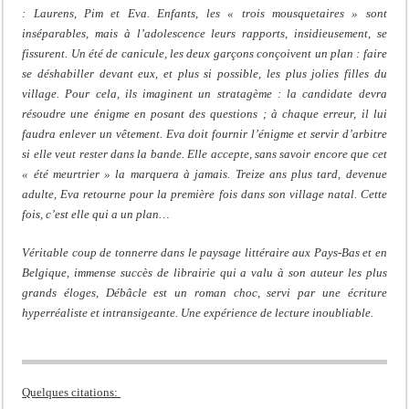
: Laurens, Pim et Eva. Enfants, les « trois mousquetaires » sont
inséparables, mais à l’adolescence leurs rapports, insidieusement, se
fissurent. Un été de canicule, les deux garçons conçoivent un plan : faire
se déshabiller devant eux, et plus si possible, les plus jolies filles du
village. Pour cela, ils imaginent un stratagème : la candidate devra
résoudre une énigme en posant des questions ; à chaque erreur, il lui
faudra enlever un vêtement. Eva doit fournir l’énigme et servir d’arbitre
si elle veut rester dans la bande. Elle accepte, sans savoir encore que cet
« été meurtrier » la marquera à jamais. Treize ans plus tard, devenue
adulte, Eva retourne pour la première fois dans son village natal. Cette
fois, c’est elle qui a un plan…
Véritable coup de tonnerre dans le paysage littéraire aux Pays-Bas et en
Belgique, immense succès de librairie qui a valu à son auteur les plus
grands éloges, Débâcle est un roman choc, servi par une écriture
hyperréaliste et intransigeante. Une expérience de lecture inoubliable.
Quelques citations: