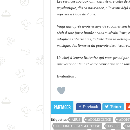
Les services sociaux ont voulu écrire celle de
psychotique, dès sa naissance, elle avait déj
reprises à l’âge de 7 ans.
Vingt ans après avoir essayé de raconter son h
récit d’une force inouïe : sans misérabilisme, 
adoptions aberrantes, la fuite dans la délinqua
musique, des livres et du pouvoir des histoires.
Un chef-d’œuvre littéraire qui vous prend par 
que votre douleur et votre cœur brisé sont sans
Evaluation :
Facebook
Twitter
Partager
Etiquettes
ABUS
ADOLESCENCE
ADOPT
LITTÉRATURE ANGLOPHONE
LIVRES
M