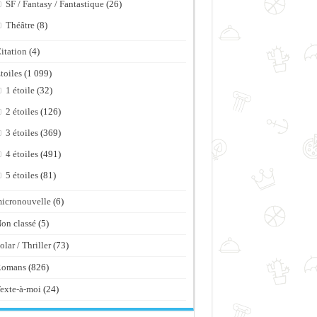
SF / Fantasy / Fantastique
(26)
Théâtre
(8)
itation
(4)
toiles
(1 099)
1 étoile
(32)
2 étoiles
(126)
3 étoiles
(369)
4 étoiles
(491)
5 étoiles
(81)
icronouvelle
(6)
on classé
(5)
olar / Thriller
(73)
Romans
(826)
exte-à-moi
(24)