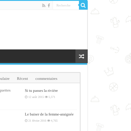
ulaire
Récent
commentaires
quettes
Si tu passes la rivière
12 août 2015
5,571
Le baiser de la femme-araignée
21 février 2016
4,765