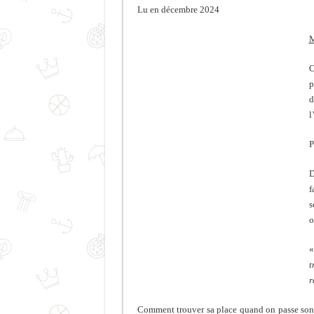
Lu en décembre 2024
M
O
p
d
l
P
D
f
s
o
t
r
Comment trouver sa place quand on passe son 