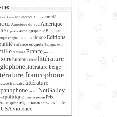
ettes
amitié
adolescence
Afrique
é au cinéma
mour
Amérique
Amérique du Sud
ine
Belgique
autobiographique
Argentine
Editions
drame
dictature
sique
couple
tailié
enfance
enquête
Espagne
exil
mille
France
femmes
guerre
littérature
stoire
humour
liberté
glophone
littérature belge
ttérature francophone
littérature
érature française
NetGalley
spanophone
nature
politique
Prix
premier roman
eté
éraire
religion
roman noir
solitude
quête
récit
USA
violence