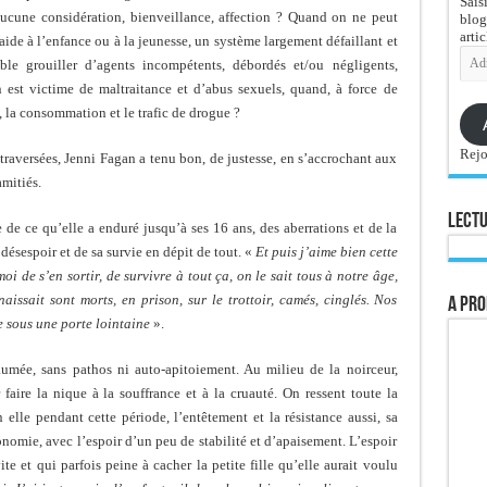
Sais
 aucune considération, bienveillance, affection ? Quand on ne peut
blog
artic
aide à l’enfance ou à la jeunesse, un système largement défaillant et
Adre
ble grouiller d’agents incompétents, débordés et/ou négligents,
e-
mail
 est victime de maltraitance et d’abus sexuels, quand, à force de
 la consommation et le trafic de drogue ?
Rejo
 traversées, Jenni Fagan a tenu bon, de justesse, en s’accrochant aux
amitiés.
Lectu
de ce qu’elle a enduré jusqu’à ses 16 ans, des aberrations et de la
désespoir et de sa survie en dépit de tout. «
Et puis j’aime bien cette
oi de s’en sortir, de survivre à tout ça, on le sait tous à notre âge,
issait sont morts, en prison, sur le trottoir, camés, cinglés. Nos
A pro
e sous une porte lointaine
».
umée, sans pathos ni auto-apitoiement. Au milieu de la noirceur,
aire la nique à la souffrance et à la cruauté. On ressent toute la
 elle pendant cette période, l’entêtement et la résistance aussi, sa
onomie, avec l’espoir d’un peu de stabilité et d’apaisement. L’espoir
 et qui parfois peine à cacher la petite fille qu’elle aurait voulu