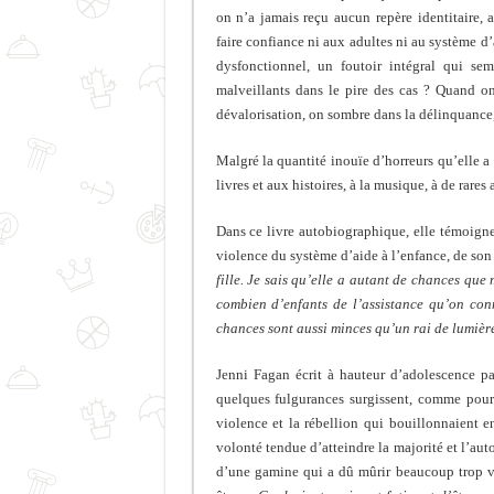
on n’a jamais reçu aucun repère identitaire,
faire confiance ni aux adultes ni au système d’
dysfonctionnel, un foutoir intégral qui sem
malveillants dans le pire des cas ? Quand on
dévalorisation, on sombre dans la délinquance,
Malgré la quantité inouïe d’horreurs qu’elle a
livres et aux histoires, à la musique, à de rares 
Dans ce livre autobiographique, elle témoigne 
violence du système d’aide à l’enfance, de son 
fille. Je sais qu’elle a autant de chances que m
combien d’enfants de l’assistance qu’on conna
chances sont aussi minces qu’un rai de lumièr
Jenni Fagan écrit à hauteur d’adolescence pa
quelques fulgurances surgissent, comme pour f
violence et la rébellion qui bouillonnaient en
volonté tendue d’atteindre la majorité et l’aut
d’une gamine qui a dû mûrir beaucoup trop vite