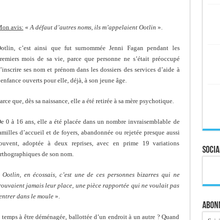
on avis:
«
A défaut d’autres noms, ils m’appelaient Ootlin
».
otlin, c’est ainsi que fut surnommée Jenni Fagan pendant les
remiers mois de sa vie, parce que personne ne s’était préoccupé
’inscrire ses nom et prénom dans les dossiers des services d’aide à
’enfance ouverts pour elle, déjà, à son jeune âge.
arce que, dès sa naissance, elle a été retirée à sa mère psychotique.
e 0 à 16 ans, elle a été placée dans un nombre invraisemblable de
amilles d’accueil et de foyers, abandonnée ou rejetée presque aussi
ouvent, adoptée à deux reprises, avec en prime 19 variations
Socia
rthographiques de son nom.
«
Ootlin, en écossais, c’est une de ces personnes bizarres qui ne
rouvaient jamais leur place, une pièce rapportée qui ne voulait pas
entrer dans le moule
».
Abonn
temps à être déménagée, ballottée d’un endroit à un autre ? Quand