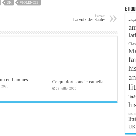
UK
VIOLENCES
Étiqu
Suivant
La voix des Saules
adapt
a
lat
Clas
Mé
fa
hi
an
ano en flammes
Ce qui dort sous le camélia
li
t 2026
29 juillet 2026
litt
hi
pauvr
litt
UK