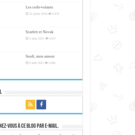
Les cerfs-volants
22 juillet 2016
4,470
Scarlett et Novak
5 mars 2021
4,017
Soufi, mon amour
9 août 2015
3,696
l
ez-vous à ce blog par e-mail.