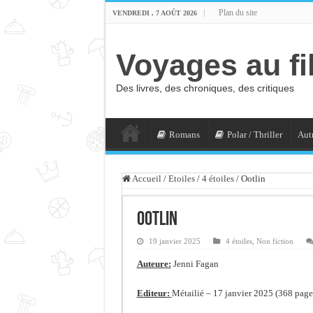
Plan du site
VENDREDI , 7 AOÛT 2026
Voyages au fi
Des livres, des chroniques, des critiques
Romans
Polar / Thriller
Autr
Accueil
/
Etoiles
/
4 étoiles
/
Ootlin
Ootlin
19 janvier 2025
4 étoiles
,
Non fiction
Auteure:
Jenni Fagan
Editeur:
Métailié – 17 janvier 2025 (368 page