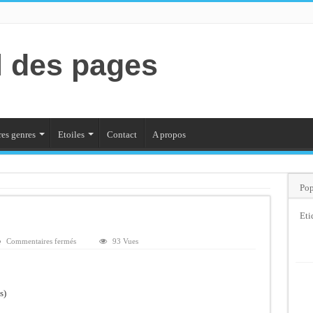
l des pages
es genres
Etoiles
Contact
A propos
Pop
Eti
sur
Commentaires fermés
93 Vues
Ootlin
s)