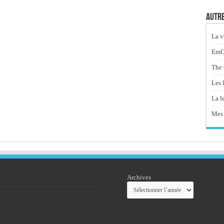
Autre
La v
EmOt
The 
Les 
La le
Mes 
Archives