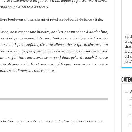
. J’ai juste envie d’un fauteuil dans lequel je puisse lire et serrer
pendant une dizaine d’années
».
ivre bouleversant, saisissant et révoltant déborde de force vitale.
isson, ce n’est pas une histoire, ce n’est pas un shoot d’adrénaline,
Sylvi
, ce n’est pas une anecdote que d’autres racontent, ce n’est pas des
espag
 tribunal pour enfants, c’est un silence dense qui tombe avec un
chron
’est pas un pari que quelqu’un gagnera un jour, ce sont des portes
le ch
qui e
e ans j’ai fait mon overdose et que j’étais prête à mourir à cause
juste"
essaie de survivre à des choses auxquelles personne ne peut survivre
 tout est entièrement contre nous
».
Catég
A
Les histoires que les autres nous racontent sur qui nous sommes. »