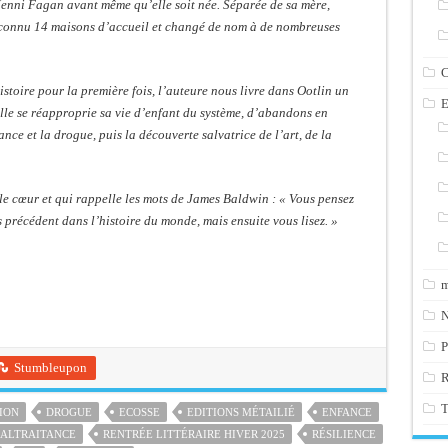
Jenni Fagan
avant même qu’elle soit née. Séparée de sa mère,
à connu 14 maisons d’accueil et changé de nom à de nombreuses
C
istoire pour la première fois, l’auteure nous livre dans
Ootlin
un
E
elle se réapproprie sa vie d’enfant du système, d’abandons en
nce et la drogue, puis la découverte salvatrice de l’art, de la
le cœur et qui rappelle les mots de James Baldwin : « Vous pensez
 précédent dans l’histoire du monde, mais ensuite vous lisez. »
m
N
P
Stumbleupon
T
ION
DROGUE
ECOSSE
EDITIONS MÉTAILIÉ
ENFANCE
ALTRAITANCE
RENTRÉE LITTÉRAIRE HIVER 2025
RÉSILIENCE