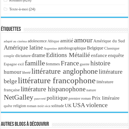
Romans
(826)
Texte-à-moi
(24)
Étiquettes
amour
amitié
Amérique du Sud
adolescence
Afrique
adapté au cinéma
Amérique latine
Belgique
autobiographique
Classique
Argentine
Editions Métailié
drame
enfance
enquête
dictature
couple
famille
France
histoire
femmes
Espagne
exil
guerre
littérature anglophone
littérature
humour
liberté
littérature francophone
belge
littérature
littérature hispanophone
française
nature
NetGalley
politique
Prix littéraire
premier roman
pauvreté
USA
violence
UK
religion
roman noir
solitude
quête
récit
Autres blogs à découvrir