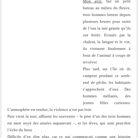
Mon avis:
Sur un petit
bateau au milieu du fleuve,
trois hommes luttent depuis
plusieurs heures pour sortir
de l’eau la raie géante qu’ils
ont ferrée. Ecrasés par la
chaleur, la fatigue et le vin,
ils viennent finalement à
bout de l’animal à coups de
revolver.
Plus tard, sur l’île où ils
campent pendant ce week-
end de pêche, les habitants
s’approchent d’eux. Des
hommes méfiants, des
jeunes filles curieuses.
L’atmosphère est tendue, la violence n’est pas loin.
Puis vient la nuit, affluent les souvenirs – le père d’un des trois hommes
est mort noyé des années auparavant –, et les rêves, qui sont peut-être
l’écho du futur.
Difficile d’en dire plus, car ce qui commençait comme une histoire