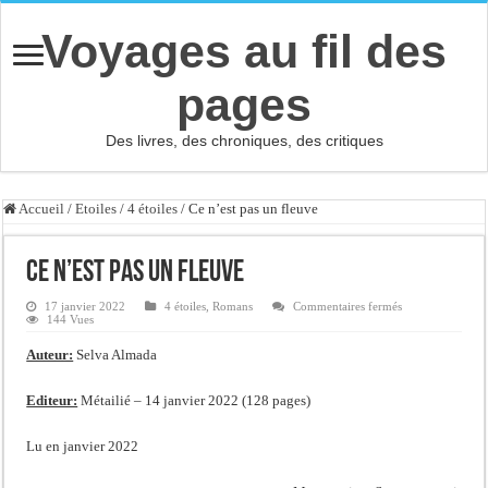
Voyages au fil des
pages
Des livres, des chroniques, des critiques
Accueil
/
Etoiles
/
4 étoiles
/
Ce n’est pas un fleuve
Ce n’est pas un fleuve
sur
17 janvier 2022
4 étoiles
,
Romans
Commentaires fermés
Ce
144 Vues
n’est
pas
Auteur:
Selva Almada
un
fleuve
Editeur:
Métailié – 14 janvier 2022 (128 pages)
Lu en janvier 2022