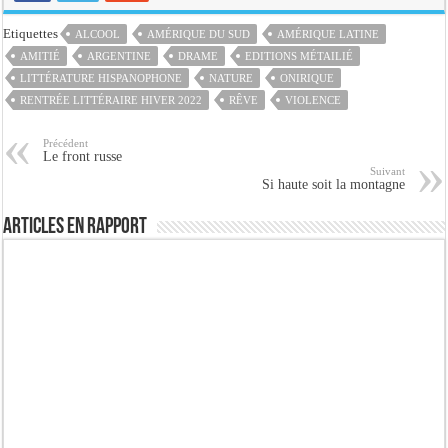
Etiquettes
ALCOOL
AMÉRIQUE DU SUD
AMÉRIQUE LATINE
AMITIÉ
ARGENTINE
DRAME
EDITIONS MÉTAILIÉ
LITTÉRATURE HISPANOPHONE
NATURE
ONIRIQUE
RENTRÉE LITTÉRAIRE HIVER 2022
RÊVE
VIOLENCE
Précédent
Le front russe
Suivant
Si haute soit la montagne
Articles en rapport