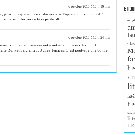
6 octobre 2017 à 17 h 16 min
Étiqu
e, je me fais quand même plaisir en ne l’ajoutant pas à ma PAL !
ître un peu plus sur cette expo de 58.
adapt
a
lat
6 octobre 2017 à 17 h 24 min
Clas
ements », l’auteur renvoie entre autres à un livre « Expo 58…
Mé
ierre Rorive, paru en 2008 chez Tempus. C’est peut-être une bonne
fa
hi
an
li
litt
hi
pauvr
litt
UK