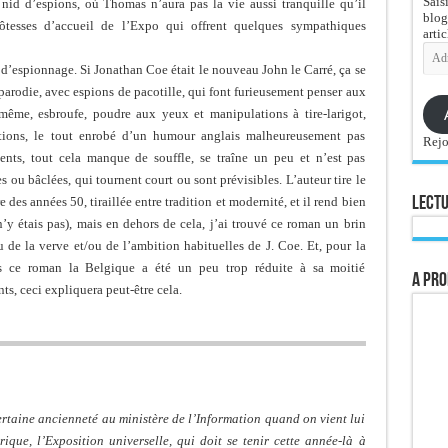
Sais
 nid d’espions, où Thomas n’aura pas la vie aussi tranquille qu’il
blog
ôtesses d’accueil de l’Expo qui offrent quelques sympathiques
artic
Adre
e-
 d’espionnage. Si Jonathan Coe était le nouveau John le Carré, ça se
mail
a parodie, avec espions de pacotille, qui font furieusement penser aux
ême, esbroufe, poudre aux yeux et manipulations à tire-larigot,
itions, le tout enrobé d’un humour anglais malheureusement pas
Rejo
ments, tout cela manque de souffle, se traîne un peu et n’est pas
 ou bâclées, qui tournent court ou sont prévisibles. L’auteur tire le
 des années 50, tiraillée entre tradition et modernité, et il rend bien
Lectu
 n’y étais pas), mais en dehors de cela, j’ai trouvé ce roman un brin
 de la verve et/ou de l’ambition habituelles de J. Coe. Et, pour la
s ce roman la Belgique a été un peu trop réduite à sa moitié
A pro
s, ceci expliquera peut-être cela.
rtaine ancienneté au ministère de l’Information quand on vient lui
ique, l’Exposition universelle, qui doit se tenir cette année-là à