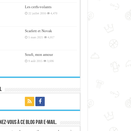
Les cerfs-volants
22 juillet 2016
4,470
Scarlett et Novak
5 mars 2021
4,017
Soufi, mon amour
9 août 2015
3,696
l
ez-vous à ce blog par e-mail.