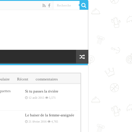
ulaire
Récent
commentaires
quettes
Si tu passes la rivière
12 août 2015
5,571
Le baiser de la femme-araignée
21 février 2016
4,765