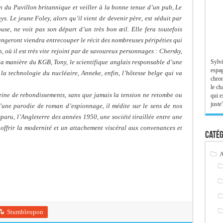
on du Pavillon britannique et veiller à la bonne tenue d’un pub, Le
ys. Le jeune Foley, alors qu’il vient de devenir père, est séduit par
ouse, ne voit pas son départ d’un très bon œil. Elle fera toutefois
angeront viendra entrecouper le récit des nombreuses péripéties qui
 où il est très vite rejoint par de savoureux personnages : Chersky,
Sylvi
 la manière du KGB, Tony, le scientifique anglais responsable d’une
espag
la technologie du nucléaire, Anneke, enfin, l’hôtesse belge qui va
chron
le ch
eine de rebondissements, sans que jamais la tension ne retombe ou
qui e
juste"
d’une parodie de roman d’espionnage, il médite sur le sens de nos
sparu, l’Angleterre des années 1950, une société tiraillée entre une
 offrir la modernité et un attachement viscéral aux convenances et
Catég
A
Stumbleupon