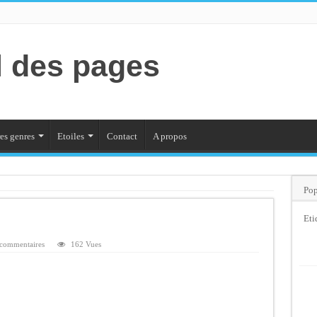
l des pages
es genres
Etoiles
Contact
A propos
Pop
Eti
commentaires
162 Vues