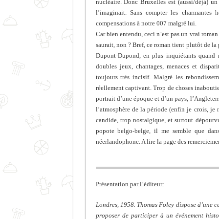
nucléaire. Donc Bruxelles est (aussi/déjà) un
l’imaginait. Sans compter les charmantes h
compensations à notre 007 malgré lui.
Car bien entendu, ceci n’est pas un vrai roman
saurait, non ? Bref, ce roman tient plutôt de l
Dupont-Dupond, en plus inquiétants quand m
doubles jeux, chantages, menaces et dispar
toujours très incisif. Malgré les rebondisse
réellement captivant. Trop de choses inabouties
portrait d’une époque et d’un pays, l’Angleterre
l’atmosphère de la période (enfin je crois, je
candide, trop nostalgique, et surtout dépourvu
popote belgo-belge, il me semble que dan
néerlandophone. A lire la page des remerciement
Présentation par l’éditeur:
Londres, 1958. Thomas Foley dispose d’une ce
proposer de participer à un événement histor