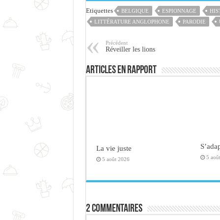
Etiquettes
BELGIQUE
ESPIONNAGE
HIS
LITTÉRATURE ANGLOPHONE
PARODIE
Précédent
Réveiller les lions
Articles en rapport
S’adap
La vie juste
5 aoû
5 août 2026
2 commentaires