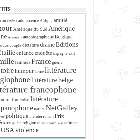
ettes
amitié
adolescence
Afrique
é au cinéma
mour
Amérique
Amérique du Sud
ine
Belgique
autobiographique
Argentine
Editions
drame
dictature
sique
couple
tailié
enfance
enquête
Espagne
exil
mille
France
femmes
guerre
littérature
stoire
humour
liberté
glophone
littérature belge
ttérature francophone
littérature
érature française
NetGalley
spanophone
nature
politique
Prix
premier roman
eté
éraire
religion
roman noir
solitude
quête
récit
USA
violence