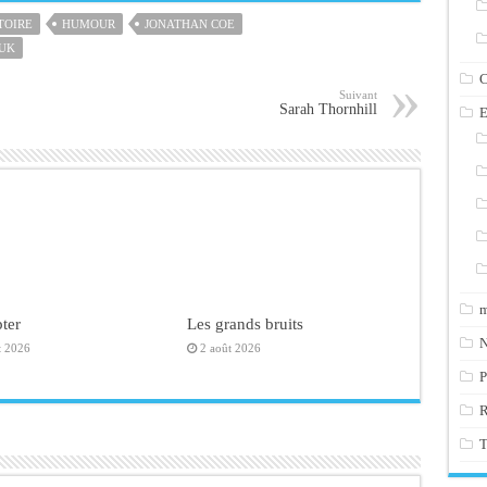
TOIRE
HUMOUR
JONATHAN COE
UK
C
Suivant
Sarah Thornhill
E
m
ter
Les grands bruits
N
t 2026
2 août 2026
P
T