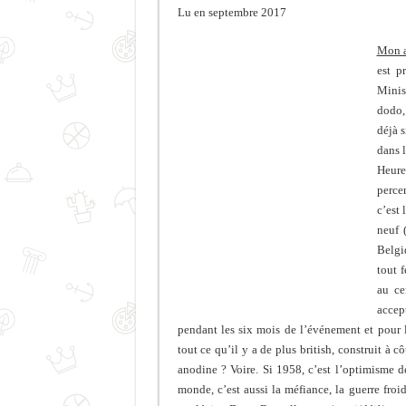
Lu en septembre 2017
Mon a
est p
Minis
dodo,
déjà s
dans l
Heure
perce
c’est
neuf 
Belgi
tout f
au ce
accep
pendant les six mois de l’événement et pou
tout ce qu’il y a de plus british, construit à
anodine ? Voire. Si 1958, c’est l’optimisme de
monde, c’est aussi la méfiance, la guerre fro