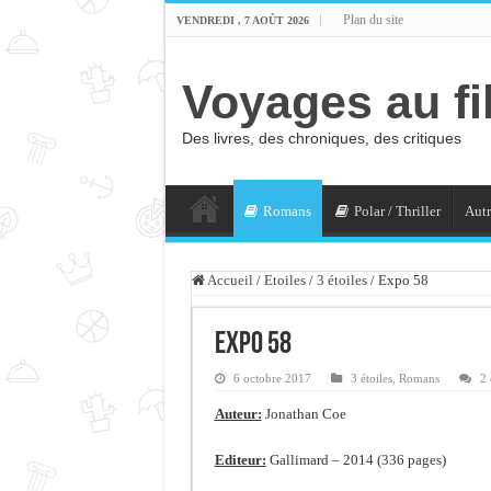
Plan du site
VENDREDI , 7 AOÛT 2026
Voyages au fi
Des livres, des chroniques, des critiques
Romans
Polar / Thriller
Autr
Accueil
/
Etoiles
/
3 étoiles
/
Expo 58
Expo 58
6 octobre 2017
3 étoiles
,
Romans
2 
Auteur:
Jonathan Coe
Editeur:
Gallimard – 2014 (336 pages)