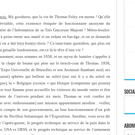
vis:
My goodness, que la vie de Thomas Foley est morne ! Qu’elle
révisible, cette existence étriquée de fonctionnaire anonyme du
tère de l’Information de sa Très Gracieuse Majesté ! Métro-boulot-
 à peine trente ans, marié et un enfant en bas-âge, et on se demande
i on a fait le(s) bon(s) choix ? Ce train-train quotidien, qui plus est
a grisaille londonienne, est-ce là le rêve d’une vie ?
usement, nous sommes en 1958, et un rayon de lumière s’apprête à
r la chape de brume qui pèse sur le trench-coat de Thomas. 1958,
 l’Expo Universelle de Bruxelles et son Atomium flambant neuf, ses
(aussi) sphères qui brillent au soleil (oui oui il y a du soleil en
que), la « Belgique joyeuse » qui blinque (comprenne qui pourra)
eu tout flamme pour accueillir les visiteurs du monde entier et être
Socia
ntre de l’univers pendant six mois. Thomas se voit confier (et
te avec enthousiasme) une mission apparemment anodine : veiller,
r le compte de son gouvernement, au bon fonctionnement d’un pub
 côté du Pavillon britannique de l’Exposition. Anodine, vous avez dit
 l’après-guerre, le progrès technique au service de la paix dans le
Abonn
ide, USA vs URSS, et le progrès technique au service de l’armement