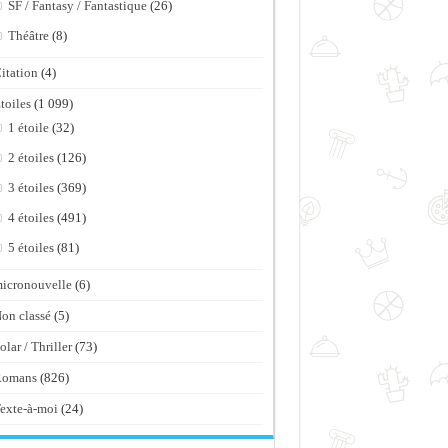
SF / Fantasy / Fantastique
(26)
Théâtre
(8)
itation
(4)
toiles
(1 099)
1 étoile
(32)
2 étoiles
(126)
3 étoiles
(369)
4 étoiles
(491)
5 étoiles
(81)
icronouvelle
(6)
on classé
(5)
olar / Thriller
(73)
Romans
(826)
exte-à-moi
(24)