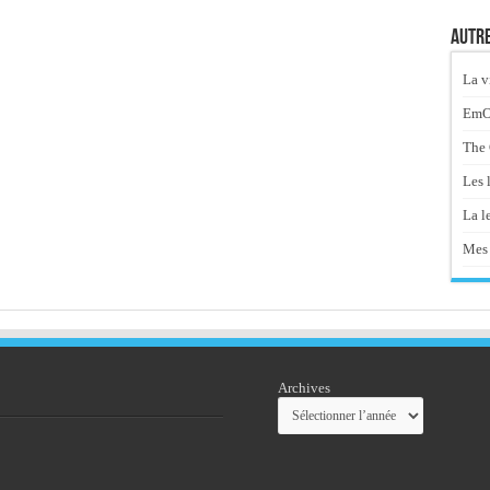
Autre
La v
EmOt
The 
Les 
La le
Mes 
Archives