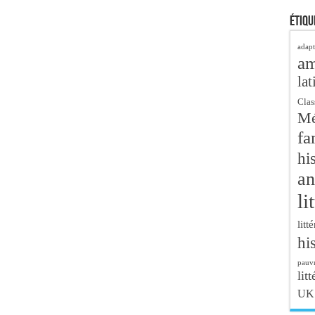
Étiqu
adapt
a
lat
Clas
Mé
fa
hi
an
li
litt
hi
pauvr
litt
UK