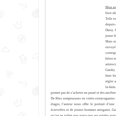
Mon av
bien sûr
Telle e
depuis 
Daisy. 
jeune fi
Mais no
envoyé
corresp
héros r
aristoc
Gatsby 
faire f
régler 
la-faim.
permet pas de s’acheter un passé et des ancêtre
De fêtes somptueuses en virées extravagantes à
étages, l’auteur nous offre le portrait d’un
écervelées et de jeunes hommes arrogants. Ga
qu’on ne tolère que parce que ses soirées sont