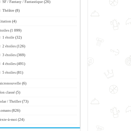
SF / Fantasy / Fantastique
(26)
Théâtre
(8)
itation
(4)
toiles
(1 099)
1 étoile
(32)
2 étoiles
(126)
3 étoiles
(369)
4 étoiles
(491)
5 étoiles
(81)
icronouvelle
(6)
on classé
(5)
olar / Thriller
(73)
Romans
(826)
exte-à-moi
(24)