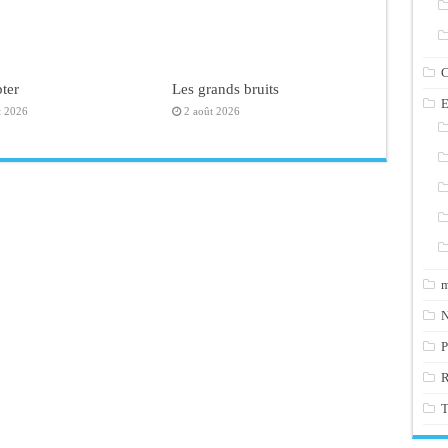
C
ter
Les grands bruits
E
t 2026
2 août 2026
m
N
P
T