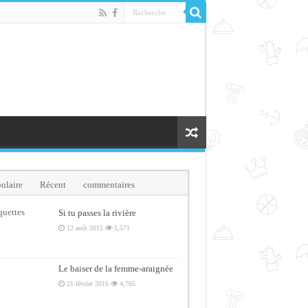
ulaire
Récent
commentaires
quettes
Si tu passes la rivière
12 août 2015
5,571
Le baiser de la femme-araignée
21 février 2016
4,765