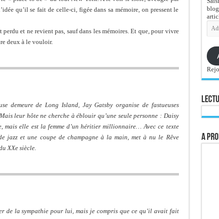
Sais
blog
idée qu’il se fait de celle-ci, figée dans sa mémoire, on pressent le
artic
Adre
t perdu et ne revient pas, sauf dans les mémoires. Et que, pour vivre
e-
mail
re deux à le vouloir.
Rejo
Lectu
se demeure de Long Island, Jay Gatsby organise de fastueuses
. Mais leur hôte ne cherche à éblouir qu’une seule personne : Daisy
e, mais elle est la femme d’un héritier millionnaire… Avec ce texte
A pro
r de jazz et une coupe de champagne à la main, met à nu le Rêve
du XXe siècle.
r de la sympathie pour lui, mais je compris que ce qu’il avait fait