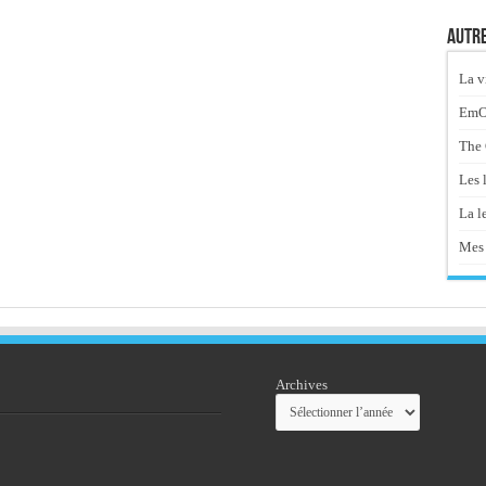
Autre
La v
EmOt
The 
Les 
La le
Mes 
Archives