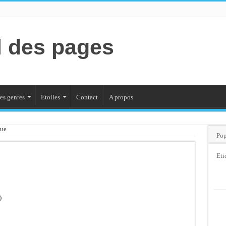
l des pages
es genres
Etoiles
Contact
A propos
que
Pop
Eti
)