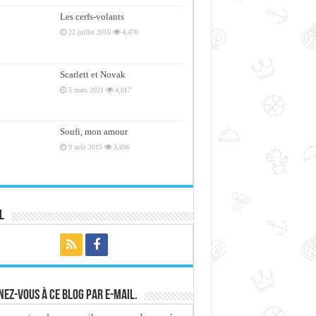
Les cerfs-volants
22 juillet 2016
4,470
Scarlett et Novak
5 mars 2021
4,017
Soufi, mon amour
9 août 2015
3,696
l
ez-vous à ce blog par e-mail.