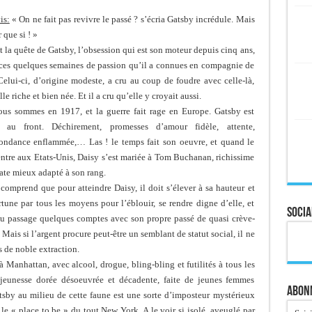
is:
« On ne fait pas revivre le passé ? s’écria Gatsby incrédule. Mais
 que si ! »
st la quête de Gatsby, l’obsession qui est son moteur depuis cinq ans,
ces quelques semaines de passion qu’il a connues en compagnie de
Celui-ci, d’origine modeste, a cru au coup de foudre avec celle-là,
lle riche et bien née. Et il a cru qu’elle y croyait aussi.
us sommes en 1917, et la guerre fait rage en Europe. Gatsby est
 au front. Déchirement, promesses d’amour fidèle, attente,
ondance enflammée,… Las ! le temps fait son oeuvre, et quand le
entre aux Etats-Unis, Daisy s’est mariée à Tom Buchanan, richissime
rate mieux adapté à son rang.
comprend que pour atteindre Daisy, il doit s’élever à sa hauteur et
ortune par tous les moyens pour l’éblouir, se rendre digne d’elle, et
Socia
au passage quelques comptes avec son propre passé de quasi crève-
 Mais si l’argent procure peut-être un semblant de statut social, il ne
s de noble extraction.
 Manhattan, avec alcool, drogue, bling-bling et futilités à tous les
e jeunesse dorée désoeuvrée et décadente, faite de jeunes femmes
Abonn
tsby au milieu de cette faune est une sorte d’imposteur mystérieux
 le « place to be » du tout New York. A le voir si isolé, aveuglé par