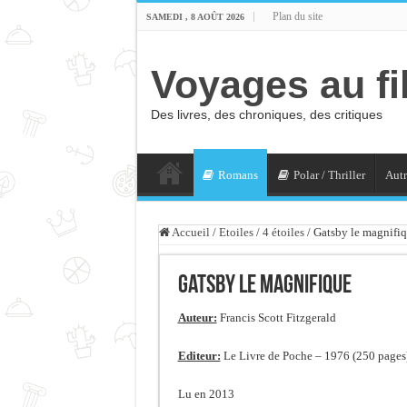
Plan du site
SAMEDI , 8 AOÛT 2026
Voyages au fi
Des livres, des chroniques, des critiques
Romans
Polar / Thriller
Autr
Accueil
/
Etoiles
/
4 étoiles
/
Gatsby le magnifi
Gatsby le magnifique
Auteur:
Francis Scott Fitzgerald
Editeur:
Le Livre de Poche – 1976 (250 pages
Lu en 2013