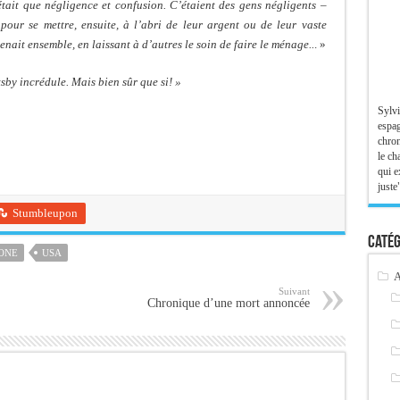
’était que négligence et confusion. C’étaient des gens négligents –
, pour se mettre, ensuite, à l’abri de leur argent ou de leur vaste
enait ensemble, en laissant à d’autres le soin de faire le ménage..
. »
tsby incrédule. Mais bien sûr que si! »
Sylvi
espag
chron
le ch
qui e
juste"
Stumbleupon
Catég
ONE
USA
A
Suivant
Chronique d’une mort annoncée