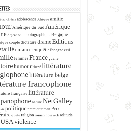
ettes
amitié
adolescence
Afrique
é au cinéma
mour
Amérique
Amérique du Sud
ine
Belgique
autobiographique
Argentine
Editions
drame
dictature
sique
couple
tailié
enfance
enquête
Espagne
exil
mille
France
femmes
guerre
littérature
stoire
humour
liberté
glophone
littérature belge
ttérature francophone
littérature
érature française
NetGalley
spanophone
nature
politique
Prix
premier roman
eté
éraire
religion
roman noir
solitude
quête
récit
USA
violence