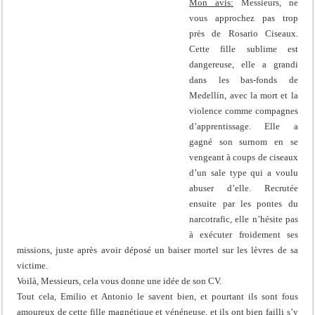
Mon avis:
Messieurs, ne
vous approchez pas trop
près de Rosario Ciseaux.
Cette fille sublime est
dangereuse, elle a grandi
dans les bas-fonds de
Medellín, avec la mort et la
violence comme compagnes
d’apprentissage. Elle a
gagné son surnom en se
vengeant à coups de ciseaux
d’un sale type qui a voulu
abuser d’elle. Recrutée
ensuite par les pontes du
narcotrafic, elle n’hésite pas
à exécuter froidement ses
missions, juste après avoir déposé un baiser mortel sur les lèvres de sa
victime.
Voilà, Messieurs, cela vous donne une idée de son CV.
Tout cela, Emilio et Antonio le savent bien, et pourtant ils sont fous
amoureux de cette fille magnétique et vénéneuse, et ils ont bien failli s’y