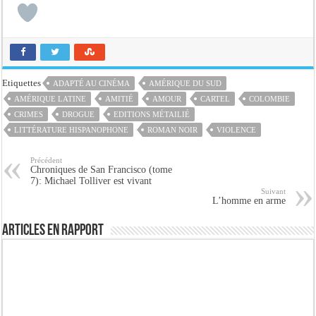
Etiquettes
ADAPTÉ AU CINÉMA
AMÉRIQUE DU SUD
AMÉRIQUE LATINE
AMITIÉ
AMOUR
CARTEL
COLOMBIE
CRIMES
DROGUE
EDITIONS MÉTAILIÉ
LITTÉRATURE HISPANOPHONE
ROMAN NOIR
VIOLENCE
Précédent
Chroniques de San Francisco (tome
7): Michael Tolliver est vivant
Suivant
L’homme en arme
Articles en rapport