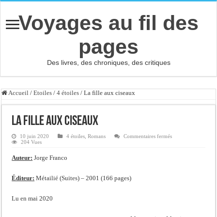
Voyages au fil des
pages
Des livres, des chroniques, des critiques
Accueil
/
Etoiles
/
4 étoiles
/
La fille aux ciseaux
La fille aux ciseaux
sur
10 juin 2020
4 étoiles
,
Romans
Commentaires fermés
La
204 Vues
fille
aux
Auteur:
Jorge Franco
ciseaux
Éditeur:
Métailié (Suites) – 2001 (166 pages)
Lu en mai 2020