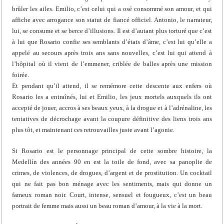
brûler les ailes. Emilio, c’est celui qui a osé consommé son amour, et qui
affiche avec arrogance son statut de fiancé officiel. Antonio, le narrateur,
lui, se consume et se berce d’illusions. Il est d’autant plus torturé que c’est
à lui que Rosario confie ses semblants d’états d’âme, c’est lui qu’elle a
appelé au secours après trois ans sans nouvelles, c’est lui qui attend à
l’hôpital où il vient de l’emmener, criblée de balles après une mission
foirée.
Et pendant qu’il attend, il se remémore cette descente aux enfers où
Rosario les a entraînés, lui et Emilio, les jeux mortels auxquels ils ont
accepté de jouer, accros à ses beaux yeux, à la drogue et à l’adrénaline, les
tentatives de décrochage avant la coupure définitive des liens trois ans
plus tôt, et maintenant ces retrouvailles juste avant l’agonie.
Si Rosario est le personnage principal de cette sombre histoire, la
Medellín des années 90 en est la toile de fond, avec sa panoplie de
crimes, de violences, de drogues, d’argent et de prostitution. Un cocktail
qui ne fait pas bon ménage avec les sentiments, mais qui donne un
fameux roman noir. Court, intense, sensuel et fougueux, c’est un beau
portrait de femme mais aussi un beau roman d’amour, à la vie à la mort.