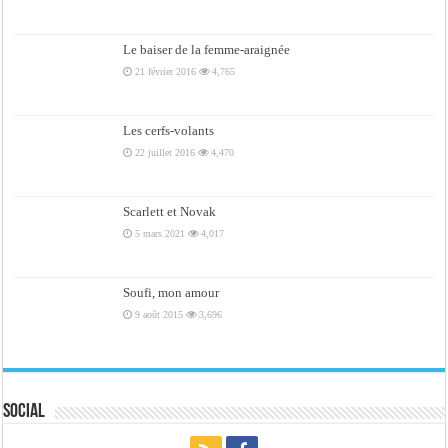
Le baiser de la femme-araignée
21 février 2016
4,765
Les cerfs-volants
22 juillet 2016
4,470
Scarlett et Novak
5 mars 2021
4,017
Soufi, mon amour
9 août 2015
3,696
Social