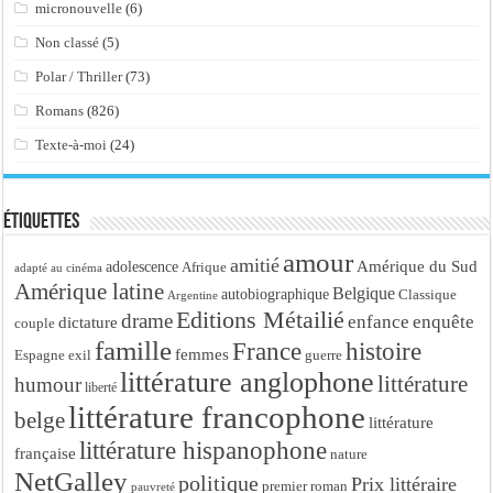
micronouvelle
(6)
Non classé
(5)
Polar / Thriller
(73)
Romans
(826)
Texte-à-moi
(24)
Étiquettes
amour
amitié
Amérique du Sud
adolescence
Afrique
adapté au cinéma
Amérique latine
Belgique
autobiographique
Classique
Argentine
Editions Métailié
drame
enfance
enquête
dictature
couple
famille
France
histoire
femmes
Espagne
exil
guerre
littérature anglophone
littérature
humour
liberté
littérature francophone
belge
littérature
littérature hispanophone
française
nature
NetGalley
politique
Prix littéraire
premier roman
pauvreté