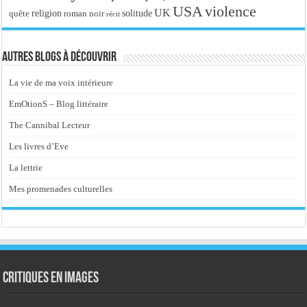
USA
violence
UK
religion
roman noir
solitude
quête
récit
Autres blogs à découvrir
La vie de ma voix intérieure
EmOtionS – Blog littéraire
The Cannibal Lecteur
Les livres d’Eve
La lettrie
Mes promenades culturelles
Critiques en images