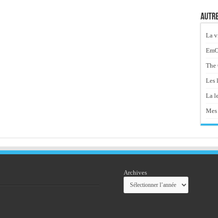
Autre
La v
EmOt
The 
Les 
La le
Mes 
Archives