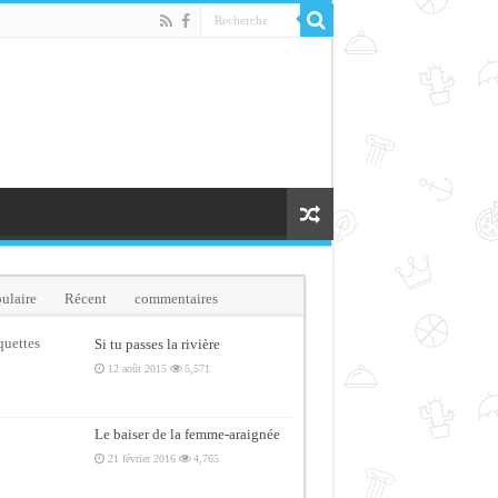
ulaire
Récent
commentaires
quettes
Si tu passes la rivière
12 août 2015
5,571
Le baiser de la femme-araignée
21 février 2016
4,765