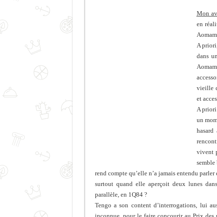
Mon av
en réal
Aomamé
A priori
dans un
Aomamé
accesso
vieille
et acce
A priori
un mome
hasard 
rencont
vivent 
semble 
rend compte qu’elle n’a jamais entendu parler
surtout quand elle aperçoit deux lunes dans
parallèle, en 1Q84 ?
Tengo a son content d’interrogations, lui au
inconnue, pour le faire concourir au Prix des 