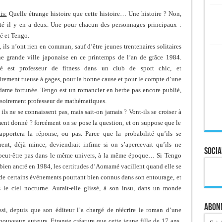
is:
Quelle étrange histoire que cette histoire… Une histoire ? Non,
ité il y en a deux. Une pour chacun des personnages principaux :
 et Tengo.
, ils n’ont rien en commun, sauf d’être jeunes trentenaires solitaires
e grande ville japonaise en ce printemps de l’an de grâce 1984.
 est professeur de fitness dans un club de sport chic, et
irement tueuse à gages, pour la bonne cause et pour le compte d’une
 dame fortunée. Tengo est un romancier en herbe pas encore publié,
ssoirement professeur de mathématiques.
 ils ne se connaissent pas, mais sait-on jamais ? Vont-ils se croiser à
nt donné ? forcément on se pose la question, et on suppose que le
apportera la réponse, ou pas. Parce que la probabilité qu’ils se
rent, déjà mince, deviendrait infime si on s’apercevait qu’ils ne
Socia
peut-être pas dans le même univers, à la même époque… Si Tengo
bien ancré en 1984, les certitudes d’Aomamé vacillent quand elle se
 de certains événements pourtant bien connus dans son entourage, et
 le ciel nocturne. Aurait-elle glissé, à son insu, dans un monde
Abonn
ssi, depuis que son éditeur l’a chargé de réécrire le roman d’une
nouveaux auteurs. Etrange créature que cette jeune fille de 17 ans,