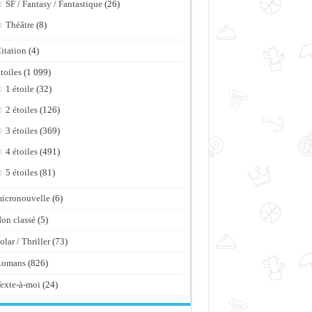
SF / Fantasy / Fantastique
(26)
Théâtre
(8)
itation
(4)
toiles
(1 099)
1 étoile
(32)
2 étoiles
(126)
3 étoiles
(369)
4 étoiles
(491)
5 étoiles
(81)
icronouvelle
(6)
on classé
(5)
olar / Thriller
(73)
Romans
(826)
exte-à-moi
(24)