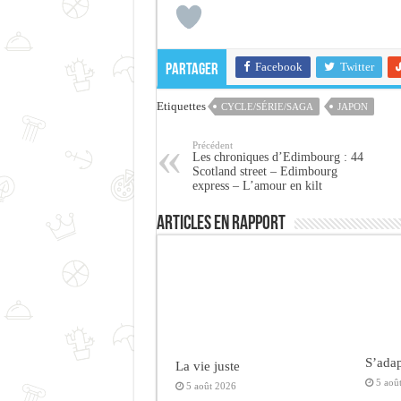
Facebook
Twitter
Partager
Etiquettes
CYCLE/SÉRIE/SAGA
JAPON
Précédent
Les chroniques d’Edimbourg : 44
Scotland street – Edimbourg
express – L’amour en kilt
Articles en rapport
S’adap
La vie juste
5 aoû
5 août 2026