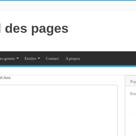
l des pages
es genres
Etoiles
Contact
A propos
il-Juin
Pop
Eti