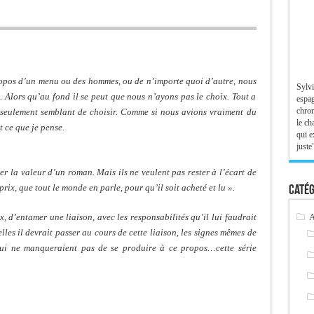
ropos d’un menu ou des hommes, ou de n’importe quoi d’autre, nous
Sylvi
 Alors qu’au fond il se peut que nous n’ayons pas le choix. Tout a
espag
chron
s seulement semblant de choisir. Comme si nous avions vraiment du
le ch
t ce que je pense.
qui e
juste"
r la valeur d’un roman. Mais ils ne veulent pas rester à l’écart de
prix, que tout le monde en parle, pour qu’il soit acheté et lu ».
Catég
A
, d’entamer une liaison, avec les responsabilités qu’il lui faudrait
les il devrait passer au cours de cette liaison, les signes mêmes de
s qui ne manqueraient pas de se produire à ce propos…cette série