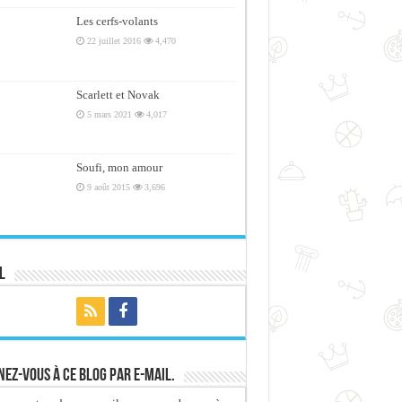
Les cerfs-volants
22 juillet 2016
4,470
Scarlett et Novak
5 mars 2021
4,017
Soufi, mon amour
9 août 2015
3,696
l
ez-vous à ce blog par e-mail.