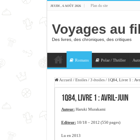
Plan du site
JEUDI , 6 AOÛT 2026
Voyages au fi
Des livres, des chroniques, des critiques
Romans
Polar / Thriller
Autr
Accueil
/
Etoiles
/
3 étoiles
/
1Q84, Livre 1 : Avr
1Q84, Livre 1 : Avril-Juin
Auteur:
Haruki Murakami
Editeur:
10/18 – 2012 (550 pages)
Lu en 2013