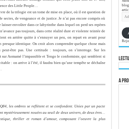
Sais
blog
stence des Little People…
artic
ivre de la trilogie est un tome de mise en place, où il est question de
Adre
 de sectes, de vengeance et de justice. Je n’ai pas encore compris où
e-
mail
se laisser envoûter dans ce labyrinthe dans lequel on perd ses repères
n’avance pas toujours, dans cette réalité dure et violente teintée de
vient en arrière quitte à s’ennuyer un peu, on repart en avant pour
Rejo
n presque identique. On croit alors comprendre quelque chose mais
peut-être pas. Une certitude : toujours, on s’interroge. Sur les
 et sur Aomamé l’impassible et Tengo le conformiste, qui semblent si
Lectu
évitable : on arrive à l’été, il faudra bien qu’une tempête se déchaîne
…
A pro
84, les ombres se reflètent et se confondent. Unies par un pacte
ont mystérieusement nouées au seuil de deux univers, de deux ères…
stique, thriller et roman d’amour, composant l’oeuvre la plus