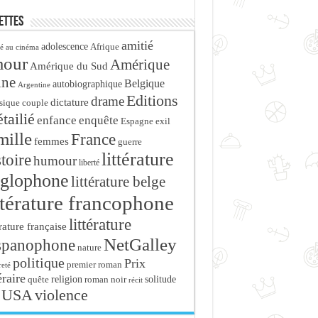
ettes
amitié
adolescence
Afrique
é au cinéma
mour
Amérique
Amérique du Sud
ine
Belgique
autobiographique
Argentine
Editions
drame
dictature
sique
couple
tailié
enfance
enquête
Espagne
exil
mille
France
femmes
guerre
littérature
stoire
humour
liberté
glophone
littérature belge
ttérature francophone
littérature
érature française
NetGalley
spanophone
nature
politique
Prix
premier roman
eté
éraire
religion
roman noir
solitude
quête
récit
USA
violence