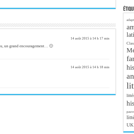
Étiqu
adapt
a
lat
14 août 2015 à 14 h 17 min
Clas
cou, un grand encouragement… 🙂
Mé
fa
hi
14 août 2015 à 14 h 18 min
an
li
litt
hi
pauvr
litt
UK