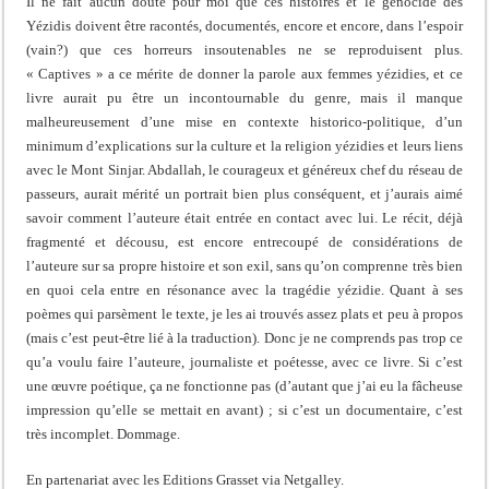
Il ne fait aucun doute pour moi que ces histoires et le génocide des
Yézidis doivent être racontés, documentés, encore et encore, dans l’espoir
(vain?) que ces horreurs insoutenables ne se reproduisent plus.
« Captives » a ce mérite de donner la parole aux femmes yézidies, et ce
livre aurait pu être un incontournable du genre, mais il manque
malheureusement d’une mise en contexte historico-politique, d’un
minimum d’explications sur la culture et la religion yézidies et leurs liens
avec le Mont Sinjar. Abdallah, le courageux et généreux chef du réseau de
passeurs, aurait mérité un portrait bien plus conséquent, et j’aurais aimé
savoir comment l’auteure était entrée en contact avec lui. Le récit, déjà
fragmenté et décousu, est encore entrecoupé de considérations de
l’auteure sur sa propre histoire et son exil, sans qu’on comprenne très bien
en quoi cela entre en résonance avec la tragédie yézidie. Quant à ses
poèmes qui parsèment le texte, je les ai trouvés assez plats et peu à propos
(mais c’est peut-être lié à la traduction). Donc je ne comprends pas trop ce
qu’a voulu faire l’auteure, journaliste et poétesse, avec ce livre. Si c’est
une œuvre poétique, ça ne fonctionne pas (d’autant que j’ai eu la fâcheuse
impression qu’elle se mettait en avant) ; si c’est un documentaire, c’est
très incomplet. Dommage.
En partenariat avec les Editions Grasset via Netgalley.