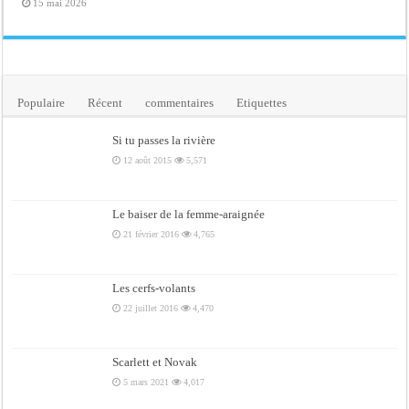
15 mai 2026
Populaire
Récent
commentaires
Etiquettes
Si tu passes la rivière
12 août 2015
5,571
Le baiser de la femme-araignée
21 février 2016
4,765
Les cerfs-volants
22 juillet 2016
4,470
Scarlett et Novak
5 mars 2021
4,017