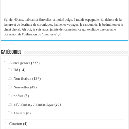
Sylvie, 46 ans, habitant à Bruxelles, à moitié belge, à moitié espagnole. En dehors de la
lecture et de l'écriture de chroniques, j'aime les voyages, la randonnée, le badminton et le
chant choral. Ah oui, je suis aussi juriste de formation, ce qui explique une certaine
obsession de l'utilisation du "mot juste" ;-)
Catégories
Autres genres
(232)
Bd
(14)
Non fiction
(137)
Nouvelles
(49)
poésie
(6)
SF / Fantasy / Fantastique
(26)
Théâtre
(8)
Citation
(4)