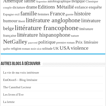
Amérique latine
Belgique
autobiographique
Classique
Argentine
Editions Métailié
drame
enfance
enquête
dictature
couple
famille
France
histoire
femmes
Espagne
exil
guerre
littérature anglophone
littérature
humour
liberté
littérature francophone
belge
littérature
littérature hispanophone
française
nature
NetGalley
politique
Prix littéraire
premier roman
pauvreté
USA
violence
UK
religion
roman noir
solitude
quête
récit
Autres blogs à découvrir
La vie de ma voix intérieure
EmOtionS – Blog littéraire
The Cannibal Lecteur
Les livres d’Eve
La lettrie