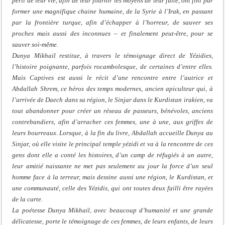
péril de leur vie, afin de leur fournir les moyens de leur fuite, ont fini par
former une magnifique chaine humaine, de la Syrie à l’Irak, en passant
par la frontière turque, afin d’échapper à l’horreur, de sauver ses
proches mais aussi des inconnues – et finalement peut-être, pour se
sauver soi-même.
Dunya Mikhail restitue, à travers le témoignage direct de Yézidies,
l’histoire poignante, parfois rocambolesque, de certaines d’entre elles.
Mais Captives est aussi le récit d’une rencontre entre l’autrice et
Abdallah Shrem, ce héros des temps modernes, ancien apiculteur qui, à
l’arrivée de Daech dans sa région, le Sinjar dans le Kurdistan irakien, va
tout abandonner pour créer un réseau de passeurs, bénévoles, anciens
contrebandiers, afin d’arracher ces femmes, une à une, aux griffes de
leurs bourreaux. Lorsque, à la fin du livre, Abdallah accueille Dunya au
Sinjar, où elle visite le principal temple yézidi et va à la rencontre de ces
gens dont elle a conté les histoires, d’un camp de réfugiés à un autre,
leur amitié naissante ne met pas seulement au jour la force d’un seul
homme face à la terreur, mais dessine aussi une région, le Kurdistan, et
une communauté, celle des Yézidis, qui ont toutes deux failli être rayées
de la carte.
La poétesse Dunya Mikhail, avec beaucoup d’humanité et une grande
délicatesse, porte le témoignage de ces femmes, de leurs enfants, de leurs