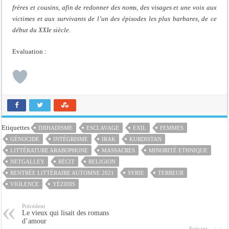
frères et cousins, afin de redonner des noms, des visages et une voix aux
victimes et aux survivants de l’un des épisodes les plus barbares, de ce
début du XXIe siècle.
Evaluation :
Etiquettes
DJIHADISME
ESCLAVAGE
EXIL
FEMMES
GÉNOCIDE
INTÉGRISME
IRAK
KURDISTAN
LITTÉRATURE ARABOPHONE
MASSACRES
MINORITÉ ETHNIQUE
NETGALLEY
RÉCIT
RELIGION
RENTRÉE LITTÉRAIRE AUTOMNE 2021
SYRIE
TERREUR
VIOLENCE
YÉZIDIS
Précédent
Le vieux qui lisait des romans
d’amour
Suivant