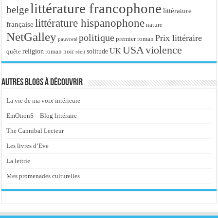
littérature francophone
belge
littérature
littérature hispanophone
française
nature
NetGalley
politique
Prix littéraire
premier roman
pauvreté
USA
violence
UK
religion
roman noir
solitude
quête
récit
Autres blogs à découvrir
La vie de ma voix intérieure
EmOtionS – Blog littéraire
The Cannibal Lecteur
Les livres d’Eve
La lettrie
Mes promenades culturelles