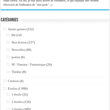
chant choral. Ah oui, je suis aussi juriste de formation, ce qui explique une certaine
obsession de l'utilisation du "mot juste" ;-)
Catégories
Autres genres
(232)
Bd
(14)
Non fiction
(137)
Nouvelles
(49)
poésie
(6)
SF / Fantasy / Fantastique
(26)
Théâtre
(8)
Citation
(4)
Etoiles
(1 099)
1 étoile
(32)
2 étoiles
(126)
3 étoiles
(369)