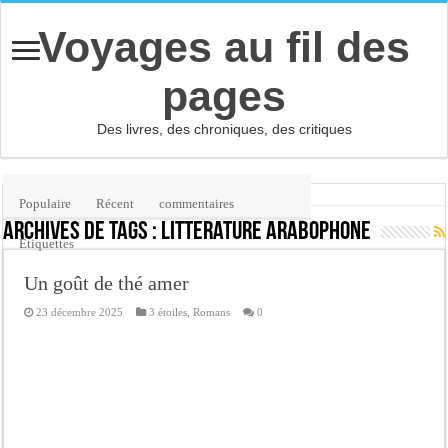
Voyages au fil des
pages
Des livres, des chroniques, des critiques
Accueil
/
Étiquette :
littérature arabophone
Populaire
Récent
commentaires
Archives de tags :
littérature arabophone
Etiquettes
Un goût de thé amer
23 décembre 2025
3 étoiles
,
Romans
0