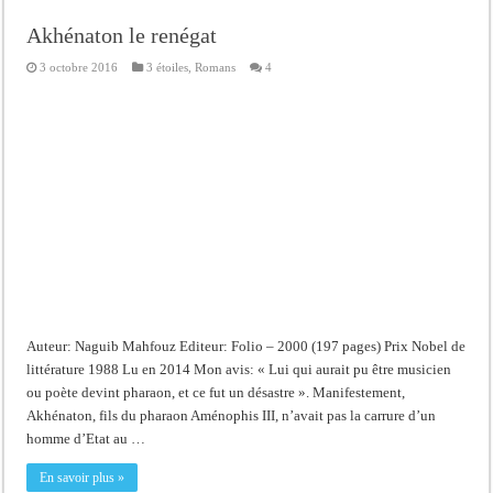
Akhénaton le renégat
3 octobre 2016
3 étoiles
,
Romans
4
Auteur: Naguib Mahfouz Editeur: Folio – 2000 (197 pages) Prix Nobel de
littérature 1988 Lu en 2014 Mon avis: « Lui qui aurait pu être musicien
ou poète devint pharaon, et ce fut un désastre ». Manifestement,
Akhénaton, fils du pharaon Aménophis III, n’avait pas la carrure d’un
homme d’Etat au …
En savoir plus »