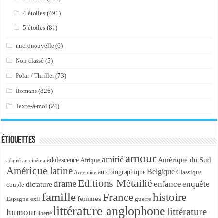
4 étoiles
(491)
5 étoiles
(81)
micronouvelle
(6)
Non classé
(5)
Polar / Thriller
(73)
Romans
(826)
Texte-à-moi
(24)
Étiquettes
amour
amitié
Amérique du Sud
adolescence
Afrique
adapté au cinéma
Amérique latine
Belgique
autobiographique
Classique
Argentine
Editions Métailié
drame
enfance
enquête
dictature
couple
famille
France
histoire
femmes
Espagne
exil
guerre
littérature anglophone
littérature
humour
liberté