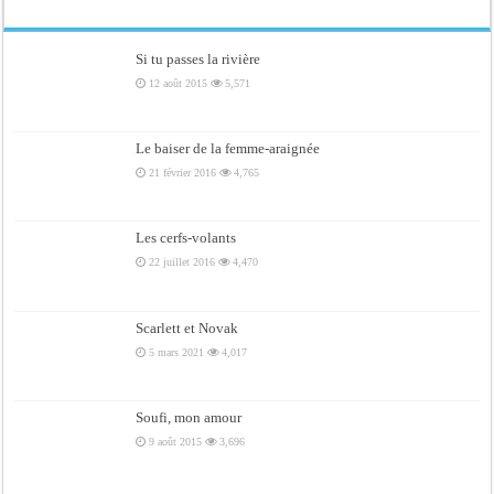
Si tu passes la rivière
12 août 2015
5,571
Le baiser de la femme-araignée
21 février 2016
4,765
Les cerfs-volants
22 juillet 2016
4,470
Scarlett et Novak
5 mars 2021
4,017
Soufi, mon amour
9 août 2015
3,696