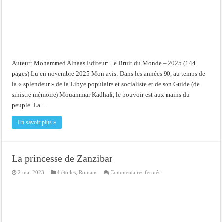
Auteur: Mohammed Alnaas Editeur: Le Bruit du Monde – 2025 (144
pages) Lu en novembre 2025 Mon avis: Dans les années 90, au temps de
la « splendeur » de la Libye populaire et socialiste et de son Guide (de
sinistre mémoire) Mouammar Kadhafi, le pouvoir est aux mains du
peuple. La …
En savoir plus »
La princesse de Zanzibar
sur
2 mai 2023
4 étoiles
,
Romans
Commentaires fermés
La
princesse
de
Zanzibar