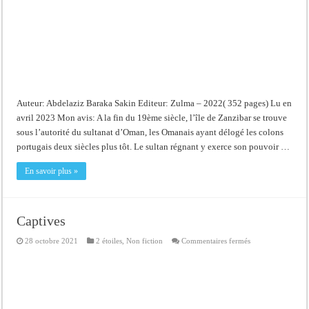
Auteur: Abdelaziz Baraka Sakin Editeur: Zulma – 2022( 352 pages) Lu en
avril 2023 Mon avis: A la fin du 19ème siècle, l’île de Zanzibar se trouve
sous l’autorité du sultanat d’Oman, les Omanais ayant délogé les colons
portugais deux siècles plus tôt. Le sultan régnant y exerce son pouvoir …
En savoir plus »
Captives
sur
28 octobre 2021
2 étoiles
,
Non fiction
Commentaires fermés
Captives