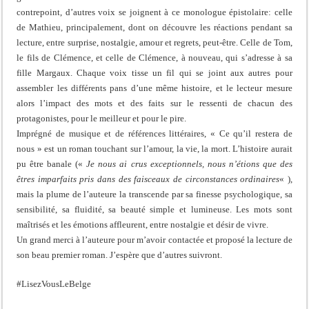
contrepoint, d’autres voix se joignent à ce monologue épistolaire: celle
de Mathieu, principalement, dont on découvre les réactions pendant sa
lecture, entre surprise, nostalgie, amour et regrets, peut-être. Celle de Tom,
le fils de Clémence, et celle de Clémence, à nouveau, qui s’adresse à sa
fille Margaux. Chaque voix tisse un fil qui se joint aux autres pour
assembler les différents pans d’une même histoire, et le lecteur mesure
alors l’impact des mots et des faits sur le ressenti de chacun des
protagonistes, pour le meilleur et pour le pire.
Imprégné de musique et de références littéraires, « Ce qu’il restera de
nous » est un roman touchant sur l’amour, la vie, la mort. L’histoire aurait
pu être banale («
Je nous ai crus exceptionnels, nous n’étions que des
êtres imparfaits pris dans des faisceaux de circonstances ordinaires
« ),
mais la plume de l’auteure la transcende par sa finesse psychologique, sa
sensibilité, sa fluidité, sa beauté simple et lumineuse. Les mots sont
maîtrisés et les émotions affleurent, entre nostalgie et désir de vivre.
Un grand merci à l’auteure pour m’avoir contactée et proposé la lecture de
son beau premier roman. J’espère que d’autres suivront.
#LisezVousLeBelge