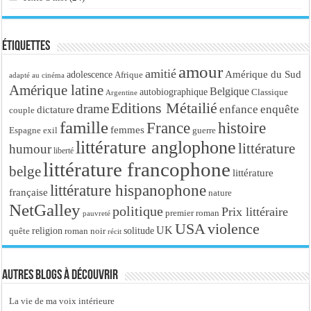
Étiquettes
amour
amitié
Amérique du Sud
adolescence
Afrique
adapté au cinéma
Amérique latine
Belgique
autobiographique
Classique
Argentine
Editions Métailié
drame
enfance
enquête
dictature
couple
famille
France
histoire
femmes
Espagne
exil
guerre
littérature anglophone
littérature
humour
liberté
littérature francophone
belge
littérature
littérature hispanophone
française
nature
NetGalley
politique
Prix littéraire
premier roman
pauvreté
USA
violence
UK
religion
roman noir
solitude
quête
récit
Autres blogs à découvrir
La vie de ma voix intérieure