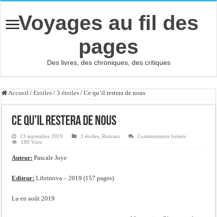
Voyages au fil des
pages
Des livres, des chroniques, des critiques
Accueil
/
Etoiles
/
3 étoiles
/
Ce qu’il restera de nous
Ce qu’il restera de nous
sur
13 septembre 2019
3 étoiles
,
Romans
Commentaires fermés
Ce
180 Vues
qu’il
restera
Auteur:
Pascale Joye
de
nous
Editeur:
Librinova – 2019 (157 pages)
Lu en août 2019