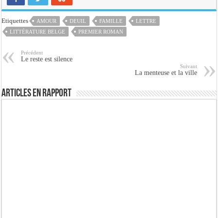
Etiquettes
AMOUR
DEUIL
FAMILLE
LETTRE
LITTÉRATURE BELGE
PREMIER ROMAN
Précédent
Le reste est silence
Suivant
La menteuse et la ville
Articles en rapport