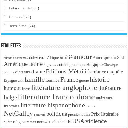
Polar / Thriller
(73)
Romans
(826)
Texte-à-moi
(24)
Étiquettes
amour
amitié
Amérique du Sud
adolescence
Afrique
adapté au cinéma
Amérique latine
Belgique
autobiographique
Classique
Argentine
Editions Métailié
drame
enfance
enquête
dictature
couple
famille
France
histoire
femmes
Espagne
exil
guerre
littérature anglophone
littérature
humour
liberté
littérature francophone
belge
littérature
littérature hispanophone
française
nature
NetGalley
politique
Prix littéraire
premier roman
pauvreté
USA
violence
UK
religion
roman noir
solitude
quête
récit