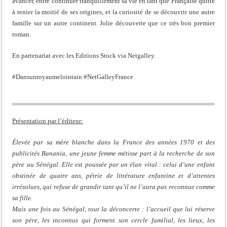
avancer, entre continuer tranquillement sa vie en tant que Française quitte
à renier la moitié de ses origines, et la curiosité de se découvrir une autre
famille sur un autre continent. Jolie découverte que ce très bon premier
roman.
En partenariat avec les Editions Stock via Netgalley.
#Dansunroyaumelointain #NetGalleyFrance
Présentation par l’éditeur:
Élevée par sa mère blanche dans la France des années 1970 et des
publicités Banania, une jeune femme métisse part à la recherche de son
père au Sénégal. Elle est poussée par un élan vital : celui d’une enfant
obstinée de quatre ans, pétrie de littérature enfantine et d’attentes
irrésolues, qui refuse de grandir tant qu’il ne l’aura pas reconnue comme
sa fille.
Mais une fois au Sénégal, tout la déconcerte : l’accueil que lui réserve
son père, les inconnus qui forment son cercle familial, les lieux, les