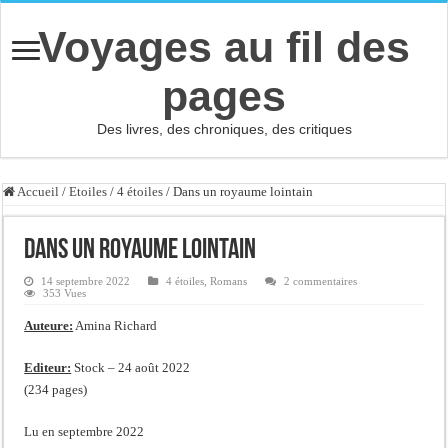
Voyages au fil des
pages
Des livres, des chroniques, des critiques
Accueil
/
Etoiles
/
4 étoiles
/
Dans un royaume lointain
Dans un royaume lointain
14 septembre 2022
4 étoiles
,
Romans
2 commentaires
353 Vues
Auteure:
Amina Richard
Editeur:
Stock – 24 août 2022
(234 pages)
Lu en septembre 2022