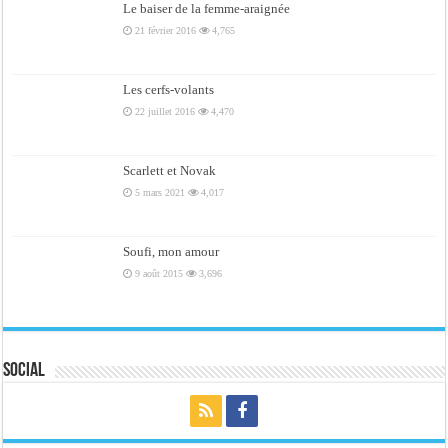
Le baiser de la femme-araignée
21 février 2016
4,765
Les cerfs-volants
22 juillet 2016
4,470
Scarlett et Novak
5 mars 2021
4,017
Soufi, mon amour
9 août 2015
3,696
Social