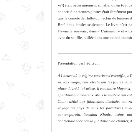
»?!) était nécessairement sinistre, ou en tout 
concert d’anciennes gloires était forcément p
que la comète de Halley, un éclair de lumière d
Bref, deux étoiles seulement. Le livre n’est p
J’avais le souvenir, dans «
L’attentat
» et «
Ce
avec du souffle, taillée dans une autre dimensi
Présentation par l’éditeur :
À l’heure où le régime castriste s’essouffle, 
sa voix magnifique électrisait les foules. Au
place. Livré à lui-même, il rencontre Mayensi,
éperdument amoureux. Mais le mystère qui ent
Chant dédié aux fabuleuses destinées contra
voyage au pays de tous les paradoxes et de 
contemporain, Yasmina Khadra mène une 
contrebalancée par la jubilation de chanter, d