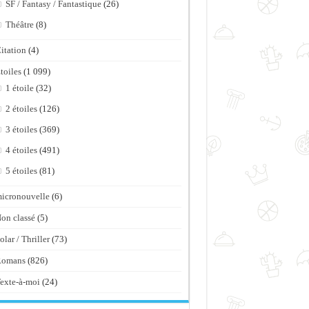
SF / Fantasy / Fantastique
(26)
Théâtre
(8)
itation
(4)
toiles
(1 099)
1 étoile
(32)
2 étoiles
(126)
3 étoiles
(369)
4 étoiles
(491)
5 étoiles
(81)
icronouvelle
(6)
on classé
(5)
olar / Thriller
(73)
Romans
(826)
exte-à-moi
(24)