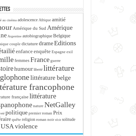
ettes
amitié
adolescence
Afrique
é au cinéma
mour
Amérique
Amérique du Sud
ine
Belgique
autobiographique
Argentine
Editions
drame
dictature
sique
couple
tailié
enfance
enquête
Espagne
exil
mille
France
femmes
guerre
littérature
stoire
humour
liberté
glophone
littérature belge
ttérature francophone
littérature
érature française
NetGalley
spanophone
nature
politique
Prix
premier roman
eté
éraire
religion
roman noir
solitude
quête
récit
USA
violence