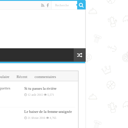
ulaire
Récent
commentaires
quettes
Si tu passes la rivière
12 août 2015
5,571
Le baiser de la femme-araignée
21 février 2016
4,765