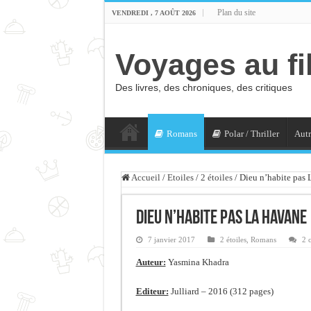
Plan du site
VENDREDI , 7 AOÛT 2026
Voyages au fi
Des livres, des chroniques, des critiques
Romans
Polar / Thriller
Autr
Accueil
/
Etoiles
/
2 étoiles
/
Dieu n’habite pas
Dieu n’habite pas La Havane
7 janvier 2017
2 étoiles
,
Romans
2 
Auteur:
Yasmina Khadra
Editeur:
Julliard – 2016 (312 pages)