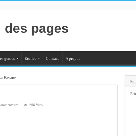
l des pages
es genres
Etoiles
Contact
A propos
 La Havane
Pop
Eti
commentaires
666 Vues