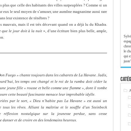
cas plus que celle des habitants des villes surpeuplées ? Comme si un
our eux le seul moyen de s’amuser, une aumône magnanime aussi rare
ans leur existence de ténèbres ?
as mauvais, mais il est très décevant quand on a déjà lu du Khadra.
 que le jour doit à la nuit
», d’une écriture bien plus belle, ample,
Sylvi
on.
espag
chron
le ch
qui e
juste"
« Don Fuego » chante toujours dans les cabarets de La Havane. Jadis,
Catég
jourd’hui, les temps ont changé et le roi de la rumba doit céder la
 une jeune fille « rousse et belle comme une flamme », dont il tombe
A
oure cette beauté fascinante menace leur improbable idylle.
riées par le sort, « Dieu n’habite pas La Havane » est aussi un
tous les rêves. Alliant la maîtrise et le souffle d’un Steinbeck
réflexion nostalgique sur la jeunesse perdue, sans cesse
e danser et de croire en des lendemains heureux.