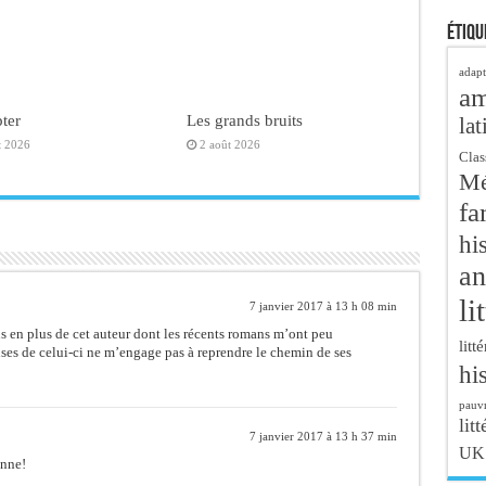
Étiqu
adapt
a
ter
Les grands bruits
lat
t 2026
2 août 2026
Clas
Mé
fa
hi
an
li
7 janvier 2017 à 13 h 08 min
s en plus de cet auteur dont les récents romans m’ont peu
litt
ses de celui-ci ne m’engage pas à reprendre le chemin de ses
hi
pauvr
litt
7 janvier 2017 à 13 h 37 min
UK
enne!