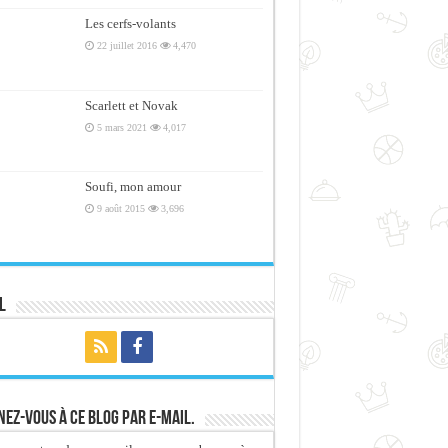
Les cerfs-volants
22 juillet 2016
4,470
Scarlett et Novak
5 mars 2021
4,017
Soufi, mon amour
9 août 2015
3,696
l
ez-vous à ce blog par e-mail.