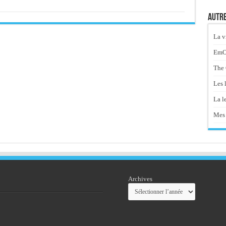
Autre
La v
EmOt
The 
Les 
La le
Mes 
Archives