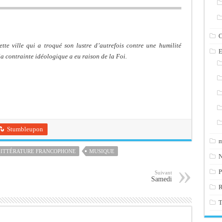
C
te ville qui a troqué son lustre d’autrefois contre une humilité
E
 la contrainte idéologique a eu raison de la Foi.
Stumbleupon
m
LITTÉRATURE FRANCOPHONE
MUSIQUE
N
P
Suivant
Samedi
T