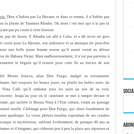
vis:
Dieu n’habite pas La Havane, et dans ce roman, il n’habite pas
us la plume de Yasmina Khadra. Ou alors c’est moi qui n’ai pas la
ayant pas pu croire à cette histoire.
nt, pas de doute, Y. Khadra est allé à Cuba, et a dû avoir un gros
e coeur pour La Havane, son ambiance et sa musique (et peut-être
pour une belle jeune femme rousse qu’il aurait croisé au détour
rue de Habana Vieja). Mais malheureusement, il n’est pas parvenu à
nsmettre le béguin qu’il ressent pour cette île au travers de son
.
del Monte Jonava, alias Don Fuego, malgré sa soixantaine
hante, fait toujours les beaux jours, ou plutôt les belles nuits du
 Vista Café, qu’il embrase tous les soirs au son de sa voix
Socia
escente. Jusqu’au jour où le castrisme se met à ramper devant le
lisme, qui rachète le Buena Vista à l’Etat cubain, virant au passage
sonnel inutile. Chômage pour Don Fuego, qui chute lourdement de
ent apathique. Le vieux phénix renaîtra cependant de ses cendres
tasque et mystérieuse, sublime évidemment, de presque 40 ans sa
Abonn
 drames et d’énigmes, qui cèderont peu à peu la place aux réponses et