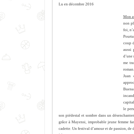
Lu en décembre 2016
Mon a
non pl
foi, n’
Pourta
coup d
aussi 
d’une 
me tra
roman
Juan 
approc
Buena
incand
capita
le per
son piédestal et sombre dans un désenchantem
grâce à Mayensi, improbable jeune femme fan
cadette. Un festival d’amour et de passion, de