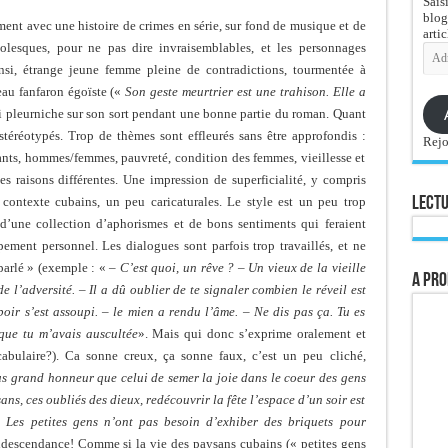
Sais
blog
rement avec une histoire de crimes en série, sur fond de musique et de
artic
olesques, pour ne pas dire invraisemblables, et les personnages
Adre
e-
nsi, étrange jeune femme pleine de contradictions, tourmentée à
mail
eau fanfaron égoïste («
Son geste meurtrier est une trahison. Elle a
i pleurniche sur son sort pendant une bonne partie du roman. Quant
stéréotypés. Trop de thèmes sont effleurés sans être approfondis :
Rejo
fants, hommes/femmes, pauvreté, condition des femmes, vieillesse et
s raisons différentes. Une impression de superficialité, y compris
u contexte cubains, un peu caricaturales. Le style est un peu trop
Lectu
é d’une collection d’aphorismes et de bons sentiments qui feraient
ment personnel. Les dialogues sont parfois trop travaillés, et ne
parlé » (exemple : «
– C’est quoi, un rêve ? – Un vieux de la vieille
A pro
de l’adversité. – Il a dû oublier de te signaler combien le réveil est
oir s’est assoupi. – le mien a rendu l’âme. – Ne dis pas ça. Tu es
 que tu m’avais auscultée
». Mais qui donc s’exprime oralement et
abulaire?). Ca sonne creux, ça sonne faux, c’est un peu cliché,
lus grand honneur que celui de semer la joie dans le coeur des gens
ysans, ces oubliés des dieux, redécouvrir la fête l’espace d’un soir est
s. Les petites gens n’ont pas besoin d’exhiber des briquets pour
ndescendance! Comme si la vie des paysans cubains (« petites gens