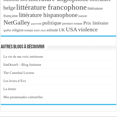
liberté
littérature francophone
belge
littérature
littérature hispanophone
française
nature
NetGalley
politique
Prix littéraire
premier roman
pauvreté
USA
violence
UK
religion
roman noir
solitude
quête
récit
Autres blogs à découvrir
La vie de ma voix intérieure
EmOtionS – Blog littéraire
The Cannibal Lecteur
Les livres d’Eve
La lettrie
Mes promenades culturelles