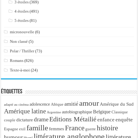
3 étoiles
(369)
4 étoiles
(491)
5 étoiles
(81)
micronouvelle
(6)
Non classé
(5)
Polar / Thriller
(73)
Romans
(826)
Texte-à-moi
(24)
Étiquettes
amour
amitié
Amérique du Sud
adolescence
Afrique
adapté au cinéma
Amérique latine
Belgique
autobiographique
Classique
Argentine
Editions Métailié
drame
enfance
enquête
dictature
couple
famille
France
histoire
femmes
Espagne
exil
guerre
littérature anglophone
littérature
humour