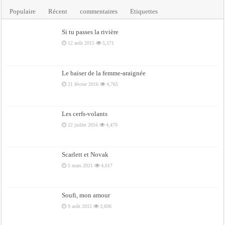
Populaire
Récent
commentaires
Etiquettes
Si tu passes la rivière
12 août 2015
5,571
Le baiser de la femme-araignée
21 février 2016
4,765
Les cerfs-volants
22 juillet 2016
4,470
Scarlett et Novak
5 mars 2021
4,017
Soufi, mon amour
9 août 2015
3,696