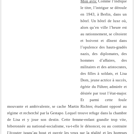
Mon avis:
Comme l’indique
le titre, l’intrigue se déroule
en 1943, à Berlin, dans un
hôtel. Un hôtel de luxe où,
alors qu’en ville l’heure est
au rationnement, se côtoient
et boivent et dînent dans
l’opulence des hauts-gradés
nazis, des diplomates, des
hommes d’affaires, des
militaires et des aristocrates,
des filles à soldats, et Lisa
Dorn, jeune actrice à succès,
égérie du Führer, admirée et
désirée par tout l’état-major.
Et parmi cette foule
mouvante et ambivalente, se cache Martin Richter, étudiant opposé au
régime et recherché par la Gestapo. Lequel trouve refuge dans la chambre
de Lisa et y joue son destin. Cette femme-enfant grandie trop vite,
biberonnée au national-socialisme, va-t-elle le dénoncer, ou au contraire
l’écouter jusqu’au bout et ouvrir les yeux sur la réalité et les horreurs