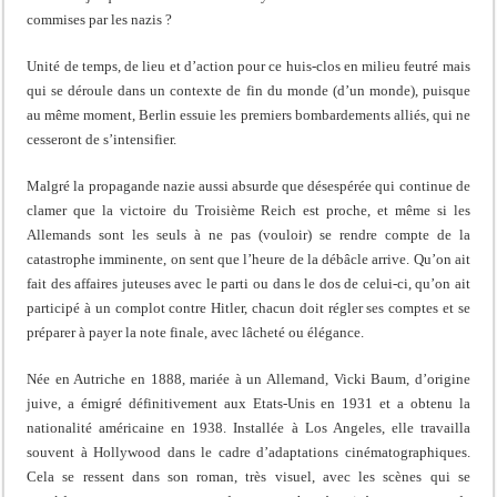
commises par les nazis ?
Unité de temps, de lieu et d’action pour ce huis-clos en milieu feutré mais
qui se déroule dans un contexte de fin du monde (d’un monde), puisque
au même moment, Berlin essuie les premiers bombardements alliés, qui ne
cesseront de s’intensifier.
Malgré la propagande nazie aussi absurde que désespérée qui continue de
clamer que la victoire du Troisième Reich est proche, et même si les
Allemands sont les seuls à ne pas (vouloir) se rendre compte de la
catastrophe imminente, on sent que l’heure de la débâcle arrive. Qu’on ait
fait des affaires juteuses avec le parti ou dans le dos de celui-ci, qu’on ait
participé à un complot contre Hitler, chacun doit régler ses comptes et se
préparer à payer la note finale, avec lâcheté ou élégance.
Née en Autriche en 1888, mariée à un Allemand, Vicki Baum, d’origine
juive, a émigré définitivement aux Etats-Unis en 1931 et a obtenu la
nationalité américaine en 1938. Installée à Los Angeles, elle travailla
souvent à Hollywood dans le cadre d’adaptations cinématographiques.
Cela se ressent dans son roman, très visuel, avec les scènes qui se