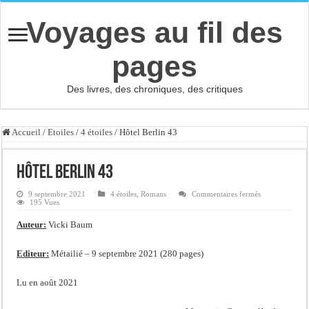
Voyages au fil des
pages
Des livres, des chroniques, des critiques
Accueil
/
Etoiles
/
4 étoiles
/
Hôtel Berlin 43
Hôtel Berlin 43
sur
9 septembre 2021
4 étoiles
,
Romans
Commentaires fermés
Hôtel
195 Vues
Berlin
43
Auteur:
Vicki Baum
Editeur:
Métailié – 9 septembre 2021 (280 pages)
Lu en août 2021