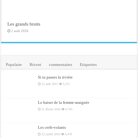
Les grands bruits
2 août 2026
Populaire
Récent
commentaires
Etiquettes
Si tu passes la rivière
12 août 2015
5,571
Le baiser de la femme-araignée
21 février 2016
4,765
Les cerfs-volants
22 juillet 2016
4,470