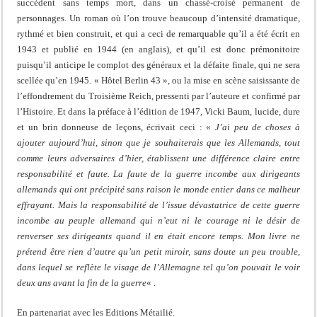
succèdent sans temps mort, dans un chassé-croisé permanent de
personnages. Un roman où l’on trouve beaucoup d’intensité dramatique,
rythmé et bien construit, et qui a ceci de remarquable qu’il a été écrit en
1943 et publié en 1944 (en anglais), et qu’il est donc prémonitoire
puisqu’il anticipe le complot des généraux et la défaite finale, qui ne sera
scellée qu’en 1945. « Hôtel Berlin 43 », ou la mise en scène saisissante de
l’effondrement du Troisième Reich, pressenti par l’auteure et confirmé par
l’Histoire. Et dans la préface à l’édition de 1947, Vicki Baum, lucide, dure
et un brin donneuse de leçons, écrivait ceci : «
J’ai peu de choses à
ajouter aujourd’hui, sinon que je souhaiterais que les Allemands, tout
comme leurs adversaires d’hier, établissent une différence claire entre
responsabilité et faute. La faute de la guerre incombe aux dirigeants
allemands qui ont précipité sans raison le monde entier dans ce malheur
effrayant. Mais la responsabilité de l’issue dévastatrice de cette guerre
incombe au peuple allemand qui n’eut ni le courage ni le désir de
renverser ses dirigeants quand il en était encore temps. Mon livre ne
prétend être rien d’autre qu’un petit miroir, sans doute un peu trouble,
dans lequel se reflète le visage de l’Allemagne tel qu’on pouvait le voir
deux ans avant la fin de la guerre
« .
En partenariat avec les Editions Métailié.