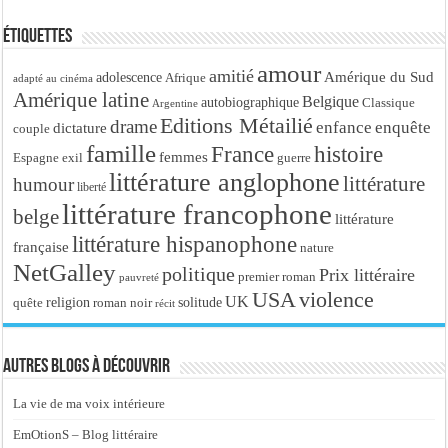
Étiquettes
amour
amitié
Amérique du Sud
adolescence
Afrique
adapté au cinéma
Amérique latine
Belgique
autobiographique
Classique
Argentine
Editions Métailié
drame
enfance
enquête
dictature
couple
famille
France
histoire
femmes
Espagne
exil
guerre
littérature anglophone
littérature
humour
liberté
littérature francophone
belge
littérature
littérature hispanophone
française
nature
NetGalley
politique
Prix littéraire
premier roman
pauvreté
USA
violence
UK
religion
roman noir
solitude
quête
récit
Autres blogs à découvrir
La vie de ma voix intérieure
EmOtionS – Blog littéraire