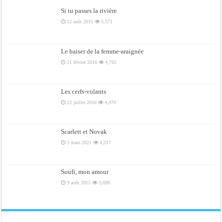
Si tu passes la rivière
12 août 2015
5,571
Le baiser de la femme-araignée
21 février 2016
4,765
Les cerfs-volants
22 juillet 2016
4,470
Scarlett et Novak
5 mars 2021
4,017
Soufi, mon amour
9 août 2015
3,696