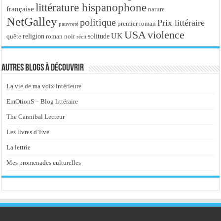
littérature hispanophone
française
nature
NetGalley
politique
Prix littéraire
premier roman
pauvreté
USA
violence
UK
religion
roman noir
solitude
quête
récit
Autres blogs à découvrir
La vie de ma voix intérieure
EmOtionS – Blog littéraire
The Cannibal Lecteur
Les livres d’Eve
La lettrie
Mes promenades culturelles