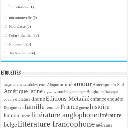
5 étoiles
(81)
micronouvelle
(6)
Non classé
(5)
Polar / Thriller
(73)
Romans
(826)
Texte-à-moi
(24)
Étiquettes
amour
amitié
Amérique du Sud
adolescence
Afrique
adapté au cinéma
Amérique latine
Belgique
autobiographique
Classique
Argentine
Editions Métailié
drame
enfance
enquête
dictature
couple
famille
France
histoire
femmes
Espagne
exil
guerre
littérature anglophone
littérature
humour
liberté
littérature francophone
belge
littérature