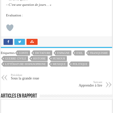
– C’est une question de jours… «
Evaluation :
Etiquettes
CONTE
DICTATURE
ESPAGNE
EXIL
FRANQUISME
GUERRE CIVILE
HISTOIRE
HUMOUR
LITTÉRATURE HISPANOPHONE
MEXIQUE
POLITIQUE
Précédent
Sous la grande roue
Suivant
Apprendre à lire
Articles en rapport