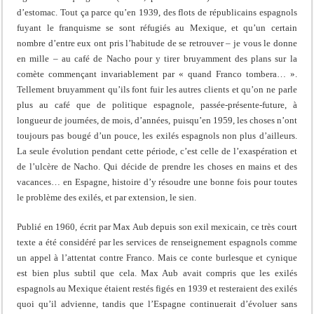
d’estomac. Tout ça parce qu’en 1939, des flots de républicains espagnols
fuyant le franquisme se sont réfugiés au Mexique, et qu’un certain
nombre d’entre eux ont pris l’habitude de se retrouver – je vous le donne
en mille – au café de Nacho pour y tirer bruyamment des plans sur la
comète commençant invariablement par « quand Franco tombera… ».
Tellement bruyamment qu’ils font fuir les autres clients et qu’on ne parle
plus au café que de politique espagnole, passée-présente-future, à
longueur de journées, de mois, d’années, puisqu’en 1959, les choses n’ont
toujours pas bougé d’un pouce, les exilés espagnols non plus d’ailleurs.
La seule évolution pendant cette période, c’est celle de l’exaspération et
de l’ulcère de Nacho. Qui décide de prendre les choses en mains et des
vacances… en Espagne, histoire d’y résoudre une bonne fois pour toutes
le problème des exilés, et par extension, le sien.
Publié en 1960, écrit par Max Aub depuis son exil mexicain, ce très court
texte a été considéré par les services de renseignement espagnols comme
un appel à l’attentat contre Franco. Mais ce conte burlesque et cynique
est bien plus subtil que cela. Max Aub avait compris que les exilés
espagnols au Mexique étaient restés figés en 1939 et resteraient des exilés
quoi qu’il advienne, tandis que l’Espagne continuerait d’évoluer sans