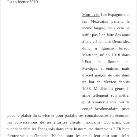
Lu en février 2019
Mon avis:
Les Espagnols et
les Mexicains parlent la
même langue, mais cela ne
suffit pas à en faire des amis
à la vie à la mort. Demandez
donc à Ignacio Jurado
Martínez, né en 1918 dans
l’Etat de Sonora au
Mexique, et éminent mais
discret garçon de café dans
un bar de Mexico depuis
1938. Modèle du genre, il
aime tellement son métier
qu’il renonce à son jour de
congé hebdomadaire, juste
pour le plaisir du service et pour parfaire ses connaissances en écoutant
les conversations de ses illustres clients mexicains. Oui mais, que
viennent faire les Espagnols dans cette histoire, me direz-vous ? Eh bien
figurez-vous qu’Ignacio (Nacho, pour les amis) leur doit son ulcère