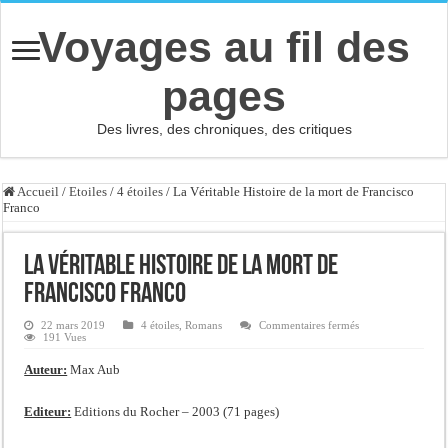
Voyages au fil des
pages
Des livres, des chroniques, des critiques
Accueil
/
Etoiles
/
4 étoiles
/
La Véritable Histoire de la mort de Francisco
Franco
La Véritable Histoire de la mort de
Francisco Franco
sur
22 mars 2019
4 étoiles
,
Romans
Commentaires fermés
La
191 Vues
Véritable
Histoire
Auteur:
Max Aub
de
la
mort
de
Editeur:
Editions du Rocher – 2003 (71 pages)
Francisco
Franco