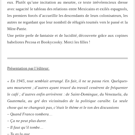
eux. Plutôt qu’une incitation au meurtre, ce texte irrévérencieux dresse
avec sagacité le tableau des relations entre Mexicains et exilés espagnols,
les premiers forcés d’accueillir les descendants de leurs colonisateurs, les
autres ne regardant que leur nombril de réfugiés tournés vers le passé et la
Mère-Patrie.
Une petite perle de fantaisie et de lucidité, découverte grâce aux copines
babeliotes Pecosa et Bookycooky. Merci les filles !
Présentation par l’éditeur:
« En 1945, tout semblait arrangé. En fait, il ne se passa rien. Quelques-
uns moururent ; d’autres ayant trouvé du travail cessèrent de fréquenter
le café ; d’autres enfin arrivèrent : de Saint-Domingue, du Venezuela, du
Guatemala, au gré des vicissitudes de la politique caraïbe. La seule
chose qui ne changeait pas, c’était le thème et le ton des discussions
– Quand Franco tombera…
– Ça ne peut plus durer.
– Il faut qu’il tombe…
– Tu as lu que…