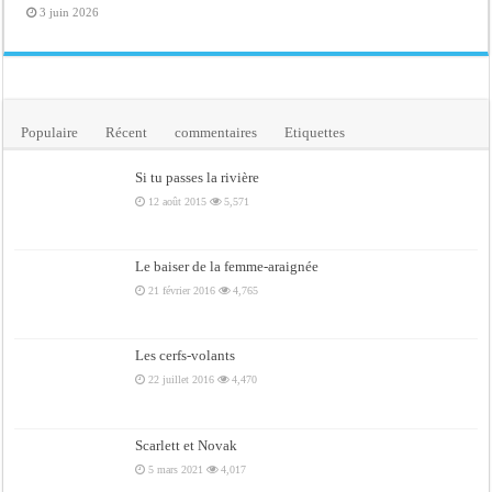
3 juin 2026
Populaire
Récent
commentaires
Etiquettes
Si tu passes la rivière
12 août 2015
5,571
Le baiser de la femme-araignée
21 février 2016
4,765
Les cerfs-volants
22 juillet 2016
4,470
Scarlett et Novak
5 mars 2021
4,017