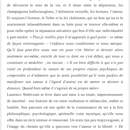
de découvrir le sens de la vie, et il sinue entre la dépression, les
champignons hallucinogènes, l’aliénation sexuelle, les lectures, l’amour.
Et toujours l’écriture, le Verbe et la foi chrétienne, qui ne font qu’un et la
soutiennent inlassablement dans sa lutte pour se trouver elle-même et
pour enfin opérer la séparation salvatrice qui fera d’elle une individualité
à part entière: «
Plus je vieillis, plus il m’apparaît à quel point – et même
de façon extravagante – l’enfance nous conditionne et nous marque.
Qu’il faut peut-être toute une vie pour s’en libérer et devenir alors
seulement soi-même, enrichi de tout ce dont on s’est défait, qui nous a
constitués et modelés
« , ou encore : «
Il est bien difficile à qui n’a pas
visité en profondeur la nature de ses propres enjeux psychiques de
comprendre et d’admettre que la seule possibilité qu’il reste parfois de
manifester son amour à l’égard d’autrui est de mettre ce dernier à
distance. Quand bien même il s’agirait de sa propre mère
« .
Laurence Nobécourt se livre dans une mise à nu totale, impressionnante
de sincérité : une histoire de vie entre exaltation et mélancolie, ombre et
lumière. Son parcours est une quête de la connaissance de soi à la fois
philosophique, psychologique, spirituelle voire mystique, qu’elle nous
offre dans un récit intense et émouvant. Un texte (un peu trop) exigeant, à
l’image du chemin qu’elle a parcouru vers l’amour et la liberté. «
De