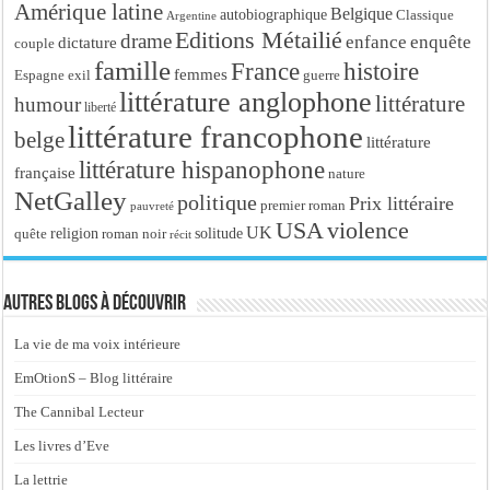
Amérique latine
Belgique
autobiographique
Classique
Argentine
Editions Métailié
drame
enfance
enquête
dictature
couple
famille
France
histoire
femmes
Espagne
exil
guerre
littérature anglophone
littérature
humour
liberté
littérature francophone
belge
littérature
littérature hispanophone
française
nature
NetGalley
politique
Prix littéraire
premier roman
pauvreté
USA
violence
UK
religion
roman noir
solitude
quête
récit
Autres blogs à découvrir
La vie de ma voix intérieure
EmOtionS – Blog littéraire
The Cannibal Lecteur
Les livres d’Eve
La lettrie