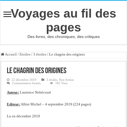
Voyages au fil des
pages
Des livres, des chroniques, des critiques
Accueil
/
Etoiles
/
3 étoiles
/
Le chagrin des origines
Le chagrin des origines
22 décembre 2019
3 étoiles
,
Non fiction
sur
Commentaires fermés
182 Vues
Le
chagrin
Auteur:
Laurence Nobécourt
des
origines
Editeur:
Albin Michel – 4 septembre 2019 (224 pages)
Lu en décembre 2019