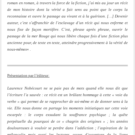
roman en roman, à travers la force de la fiction, j’ai mis au jour un récit
de mon histoire dont la vérité a fait sens au point que le corps la
reconnaisse et ouvre le passage au vivant et à la guérison. […] Devenir
auteur, c’est s’affranchir de l’esclavage d’un récit qui nous enferme et
nous fixe de façon mortifère. C’est, phrase après phrase, ouvrir le
passage de la mer Rouge qui nous libère chaque fois d’une fiction plus
ancienne pour, de texte en texte, atteindre progressivement à la vérité de
nous-mêmes
« .
Présentation par l’éditeur:
Laurence Nobécourt ne se paie pas de mots quand elle nous dit que
l’écriture l’a sauvée : ce récit est un brûlant hommage à cette « voie du
verbe » qui permet de se rapprocher de soi-même et de donner sens à la
vie. Elle nous donne en partage les moments initiatiques sur cette voie
escarpée : le corps exsudant la souffrance psychique ; la quête
perpétuelle du pourquoi de ce « chagrin des origines » ; les années
douloureuses à vouloir se perdre dans l’addiction ; l’aspiration de la
mélancolie mais aussi les lectures, gages d’ouverture de la ligne