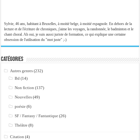
Sylvie, 46 ans, habitant à Bruxelles, à moitié belge, à moitié espagnole. En dehors de la
lecture et de l'écriture de chroniques, j'aime les voyages, la randonnée, le badminton et le
chant choral. Ah oui, je suis aussi juriste de formation, ce qui explique une certaine
obsession de l'utilisation du "mot juste" ;-)
Catégories
Autres genres
(232)
Bd
(14)
Non fiction
(137)
Nouvelles
(49)
poésie
(6)
SF / Fantasy / Fantastique
(26)
Théâtre
(8)
Citation
(4)