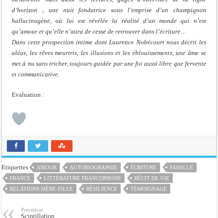
d’horizon ; une nuit fondatrice sous l’emprise d’un champignon
hallucinogène, où lui est révélée la réalité d’un monde qui n’est
qu’amour et qu’elle n’aura de cesse de retrouver dans l’écriture…
Dans cette prospection intime dont Laurence Nobécourt nous décrit les
aléas, les rêves meurtris, les illusions et les éblouissements, une âme se
met à nu sans tricher, toujours guidée par une foi aussi libre que fervente
et communicative.
Evaluation :
Etiquettes
AMOUR
AUTOBIOGRAPHIE
ÉCRITURE
FAMILLE
FRANCE
LITTÉRATURE FRANCOPHONE
RÉCIT DE VIE
RELATIONS MÈRE-FILLE
RÉSILIENCE
TÉMOIGNAGE
Précédent
Scintillation