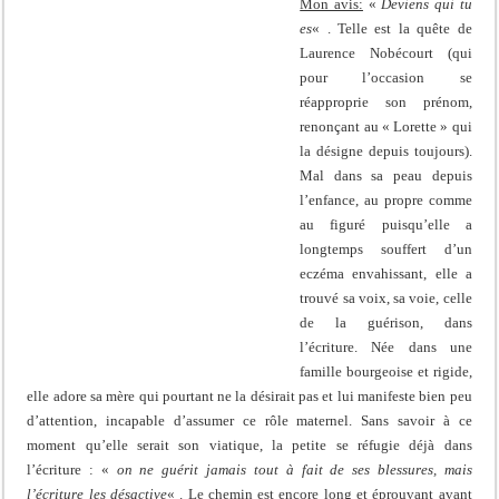
Mon avis:
«
Deviens qui tu
es
« . Telle est la quête de
Laurence Nobécourt (qui
pour l’occasion se
réapproprie son prénom,
renonçant au « Lorette » qui
la désigne depuis toujours).
Mal dans sa peau depuis
l’enfance, au propre comme
au figuré puisqu’elle a
longtemps souffert d’un
eczéma envahissant, elle a
trouvé sa voix, sa voie, celle
de la guérison, dans
l’écriture. Née dans une
famille bourgeoise et rigide,
elle adore sa mère qui pourtant ne la désirait pas et lui manifeste bien peu
d’attention, incapable d’assumer ce rôle maternel. Sans savoir à ce
moment qu’elle serait son viatique, la petite se réfugie déjà dans
l’écriture : «
on ne guérit jamais tout à fait de ses blessures, mais
l’écriture les désactive
« . Le chemin est encore long et éprouvant avant